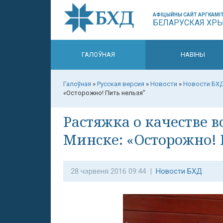
АФІЦЫЙНЫ САЙТ АРГКАМІТ
БЕЛАРУСКАЯ ХР
ГАЛОЎНАЯ
НАВІНЫ
Галоўная
»
Русская версия
»
Новости
»
Новости БХ
«Осторожно! Пить нельзя"
Растяжка о качестве 
Минске: «Осторожно! 
28 чэрвеня 2016 09:44 |
Новости БХД