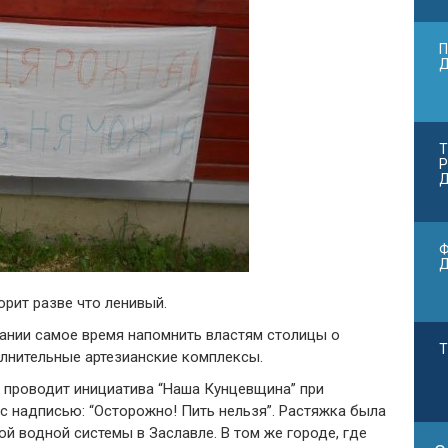
П
Т
Р
Д
Ф
орит разве что ленивый.
ании самое время напомнить властям столицы о
Т
лнительные артезианские комплексы.
ю проводит инициатива “Наша Кунцевщина” при
с надписью: “Осторожно! Пить нельзя”. Растяжка была
й водной системы в Заславле. В том же городе, где