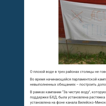
О плохой воде в трех районах столицы не гов
Во время начинающейся парламентской камп
невыполненных обещаниях – построить допо
В рамках кампании “За чистую воду”, котору
поддержке БХД, была установлена растяжка 
установлена на фоне канала Вилейско-Минско