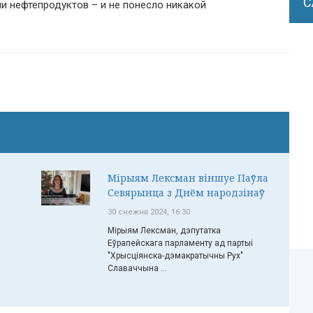
С
и нефтепродуктов – и не понесло никакой
Мірыям Лексман віншуе Паўла
Севярынца з Днём народзінаў
30 снежня 2024, 16:30
Мірыям Лексман, дэпутатка
Еўрапейскага парламенту ад партыі
"Хрысціянска-дэмакратычны Рух"
Славаччына ...