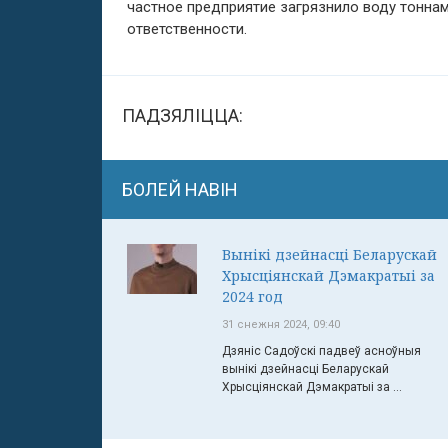
частное предприятие загрязнило воду тоннам
ответственности.
ПАДЗЯЛІЦЦА:
БОЛЕЙ НАВІН
Вынікі дзейнасці Беларускай
Хрысціянскай Дэмакратыі за
2024 год
31 снежня 2024, 09:40
Дзяніс Садоўскі падвеў асноўныя
вынікі дзейнасці Беларускай
Хрысціянскай Дэмакратыі за ...