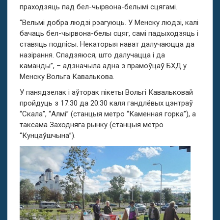
праходзяць пад бел-чырвона-белымі сцягамі.
“Вельмі добра людзі рэагуюць. У Менску людзі, калі
бачаць бел-чырвона-белы сцяг, самі падыходзяць і
ставяць подпісы. Некаторыя нават далучаюцца да
назірання. Спадзяюся, што далучацца і да
каманды”, – адзначыла адна з прамоўцаў БХД у
Менску Вольга Кавалькова.
У панядзелак і аўторак пікеты Вольгі Кавальковай
пройдуць з 17:30 да 20:30 каля гандлёвых цэнтраў
“Скала”, “Алмі” (станцыя метро “Каменная горка”), а
таксама Заходняга рынку (станцыя метро
“Кунцаўшчына”).