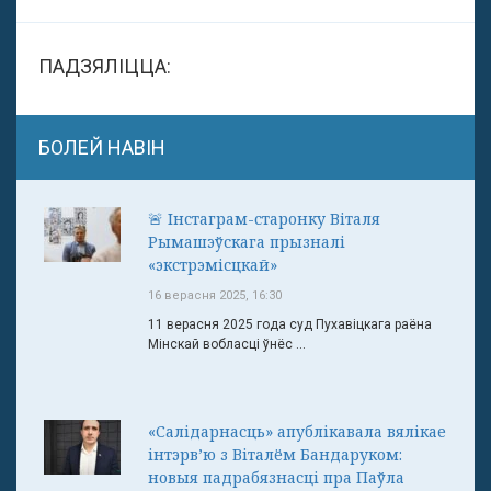
ПАДЗЯЛІЦЦА:
БОЛЕЙ НАВІН
🚨 Інстаграм-старонку Віталя
Рымашэўскага прызналі
«экстрэмісцкай»
16 верасня 2025, 16:30
11 верасня 2025 года суд Пухавіцкага раёна
Мінскай вобласці ўнёс ...
«Салідарнасць» апублікавала вялікае
інтэрв’ю з Віталём Бандаруком:
новыя падрабязнасці пра Паўла