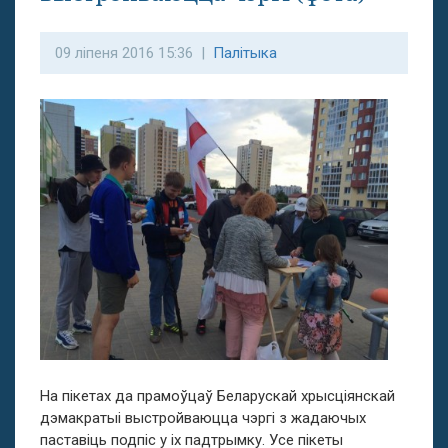
09 ліпеня 2016 15:36 |
Палітыка
На пікетах да прамоўцаў Беларускай хрысціянскай
дэмакратыі выстройваюцца чэргі з жадаючых
паставіць подпіс у іх падтрымку. Усе пікеты