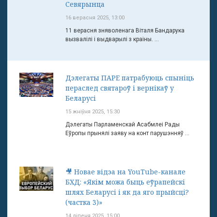
Севярынца
16 верасня 2025, 13:00
11 верасня зняволенага Віталя Бандарука
вызвалілі і выдварылі з краіны. ...
Дэлегаты ПАРЕ патрабуюць спыніць
пераслед святароў і вернікаў у
Беларусі
15 жніўня 2025, 15:30
Дэлегаты Парламенскай Асабмлеі Рады
Еўропы прынялі заяву на конт парушэнняў ...
🎥 Новае відэа на YouTube-канале
БХД: «Якім можа быць еўрапейскі
шлях Беларусі і як да яго прыйсці?
(частка 3)»
14 ліпеня 2025, 15:00