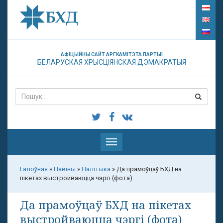
АФІЦЫЙНЫ САЙТ АРГКАМІТЭТА ПАРТЫІ
БЕЛАРУСКАЯ ХРЫСЦІЯНСКАЯ ДЭМАКРАТЫЯ
Паказаць
меню
Галоўная
»
Навіны
»
Палітыка
»
Да прамоўцаў БХД на
пікетах выстройваюцца чэргі (фота)
Да прамоўцаў БХД на пікетах
выстройваюцца чэргі (фота)