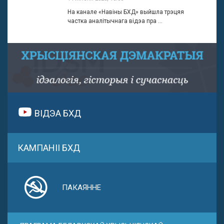
На канале «Навіны БХД» выйшла трэцяя
частка аналітычнага відэа пра ...
ВІДЭА БХД
КАМПАНІІ БХД
ПАКАЯННЕ