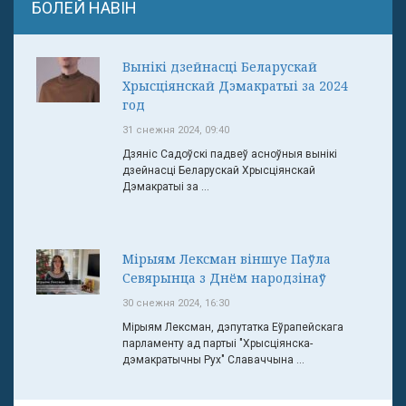
БОЛЕЙ НАВІН
Вынікі дзейнасці Беларускай
Хрысціянскай Дэмакратыі за 2024
год
31 снежня 2024, 09:40
Дзяніс Садоўскі падвеў асноўныя вынікі
дзейнасці Беларускай Хрысціянскай
Дэмакратыі за ...
Мірыям Лексман віншуе Паўла
Севярынца з Днём народзінаў
30 снежня 2024, 16:30
Мірыям Лексман, дэпутатка Еўрапейскага
парламенту ад партыі "Хрысціянска-
дэмакратычны Рух" Славаччына ...