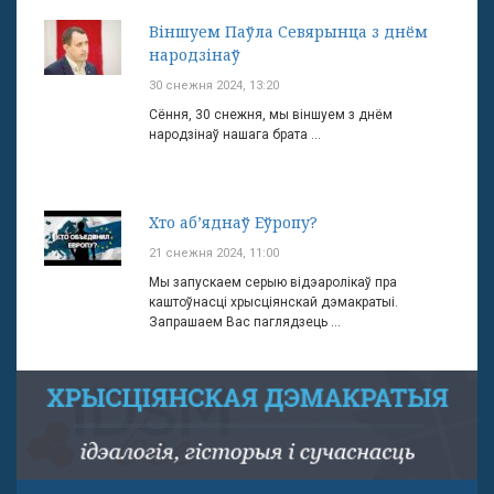
Віншуем Паўла Севярынца з днём
народзінаў
30 снежня 2024, 13:20
Сёння, 30 снежня, мы віншуем з днём
народзінаў нашага брата ...
Хто аб’яднаў Еўропу?
21 снежня 2024, 11:00
Мы запускаем серыю відэаролікаў пра
каштоўнасці хрысціянскай дэмакратыі.
Запрашаем Вас паглядзець ...