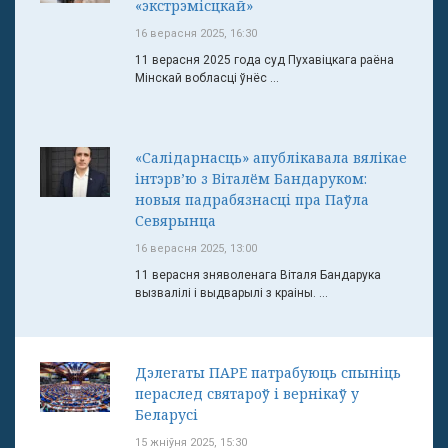
«экстрэмісцкай»
16 верасня 2025, 16:30
11 верасня 2025 года суд Пухавіцкага раёна
Мінскай вобласці ўнёс ...
«Салідарнасць» апублікавала вялікае
інтэрв’ю з Віталём Бандаруком:
новыя падрабязнасці пра Паўла
Севярынца
16 верасня 2025, 13:00
11 верасня зняволенага Віталя Бандарука
вызвалілі і выдварылі з краіны. ...
Дэлегаты ПАРЕ патрабуюць спыніць
пераслед святароў і вернікаў у
Беларусі
15 жніўня 2025, 15:30