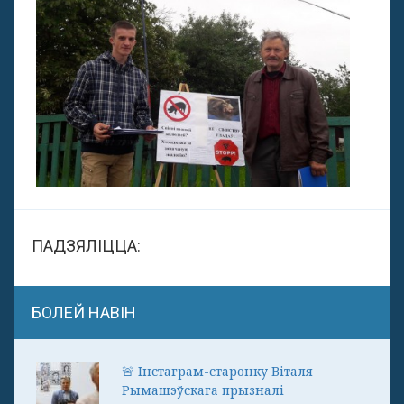
ПАДЗЯЛІЦЦА:
БОЛЕЙ НАВІН
🚨 Інстаграм-старонку Віталя
Рымашэўскага прызналі