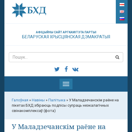
АФІЦЫЙНЫ САЙТ АРГКАМІТЭТА ПАРТЫІ
БЕЛАРУСКАЯ ХРЫСЦІЯНСКАЯ ДЭМАКРАТЫЯ
Паказаць
меню
Галоўная
»
Навіны
»
Палітыка
»
У Маладзечанскім раёне на
пікетах БХД збіраюць подпісы супраць неэкалагічных
свінакомплексаў (фота)
У Маладзечанскім раёне на