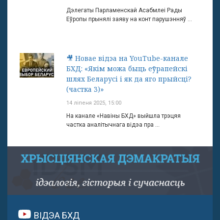
Дэлегаты Парламенскай Асабмлеі Рады
Еўропы прынялі заяву на конт парушэнняў ...
🎥 Новае відэа на YouTube-канале
БХД: «Якім можа быць еўрапейскі
шлях Беларусі і як да яго прыйсці?
(частка 3)»
14 ліпеня 2025, 15:00
На канале «Навіны БХД» выйшла трэцяя
частка аналітычнага відэа пра ...
ВІДЭА БХД