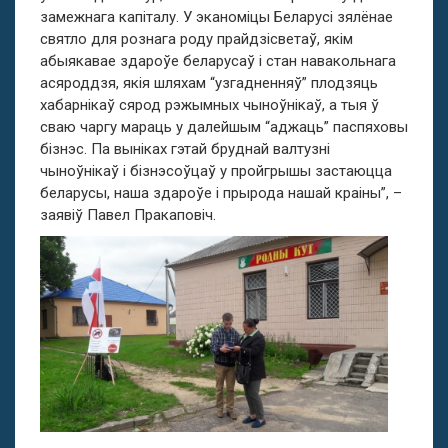
замежнага капіталу. У эканоміцы Беларусі зялёнае
святло для рознага роду прайдзісветаў, якім
абыякавае здароўе беларусаў і стан навакольнага
асяроддзя, якія шляхам “узгадненняў” плодзяць
хабарнікаў сярод рэжымных чыноўнікаў, а тыя ў
сваю чаргу мараць у далейшым “аджаць” паспяховы
бізнэс. Па выніках гэтай бруднай валтузні
чыноўнікаў і бізнэсоўцаў у пройгрышы застаюцца
беларусы, наша здароўе і прырода нашай краіны”, –
заявіў Павел Пракаповіч.