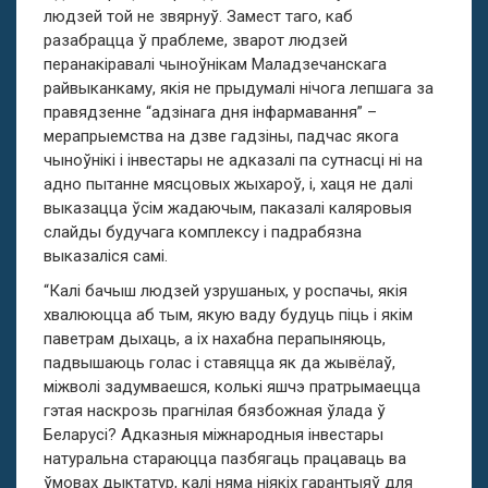
людзей той не звярнуў. Замест таго, каб
разабрацца ў праблеме, зварот людзей
перанакіравалі чыноўнікам Маладзечанскага
райвыканкаму, якія не прыдумалі нічога лепшага за
правядзенне “адзінага дня інфармавання” –
мерапрыемства на дзве гадзіны, падчас якога
чыноўнікі і інвестары не адказалі па сутнасці ні на
адно пытанне мясцовых жыхароў, і, хаця не далі
выказацца ўсім жадаючым, паказалі каляровыя
слайды будучага комплексу і падрабязна
выказаліся самі.
“Калі бачыш людзей узрушаных, у роспачы, якія
хвалююцца аб тым, якую ваду будуць піць і якім
паветрам дыхаць, а іх нахабна перапыняюць,
падвышаюць голас і ставяцца як да жывёлаў,
міжволі задумваешся, колькі яшчэ пратрымаецца
гэтая наскрозь прагнілая бязбожная ўлада ў
Беларусі? Адказныя міжнародныя інвестары
натуральна стараюцца пазбягаць працаваць ва
ўмовах дыктатур, калі няма ніякіх гарантыяў для