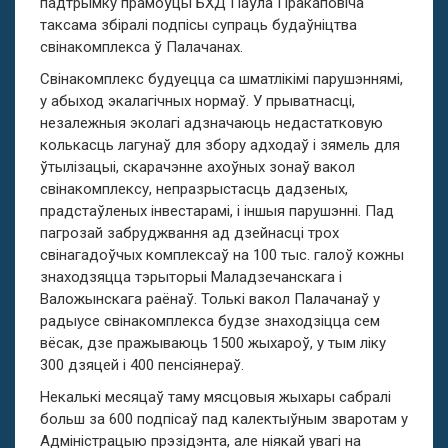
падтрымку прамоўцы БХД Паўла Пракаповіча
таксама збіралі подпісы супраць будаўніцтва
свінакомплекса ў Палачанах.
Свінакомплекс будуецца са шматлікімі парушэннямі,
у абыход экалагічных нормаў. У прыватнасці,
незалежныя эколагі адзначаюць недастатковую
колькасць лагунаў для збору адходаў і зямель для
ўтылізацыі, скарачэнне ахоўных зонаў вакол
свінакомплексу, непразрыстасць дадзеных,
прадстаўленых інвестарамі, і іншыя парушэнні. Пад
пагрозай забруджвання ад дзейнасці трох
свінагадоўчых комплексаў на 100 тыс. галоў кожны
знаходзяцца тэрыторыі Маладзечанскага і
Валожынскага раёнаў. Толькі вакол Палачанаў у
радыусе свінакомплекса будзе знаходзіцца сем
вёсак, дзе пражываюць 1500 жыхароў, у тым ліку
300 дзяцей і 400 пенсіянераў.
Некалькі месяцаў таму мясцовыя жыхары сабралі
больш за 600 подпісаў пад калектыўным зваротам у
Адміністрацыю прэзідэнта, але ніякай увагі на