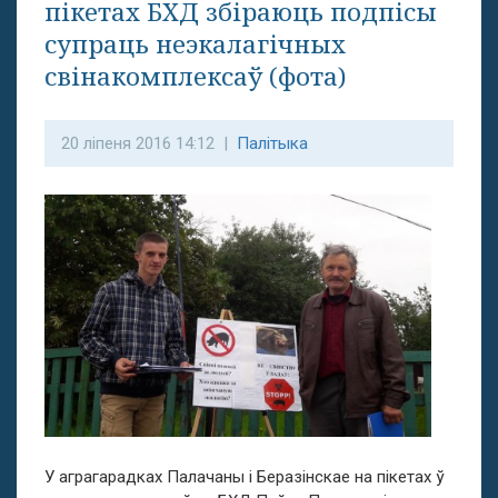
пікетах БХД збіраюць подпісы
супраць неэкалагічных
свінакомплексаў (фота)
20 ліпеня 2016 14:12 |
Палітыка
У аграгарадках Палачаны і Беразінскае на пікетах ў