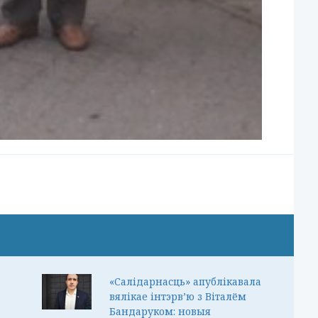
«Салідарнасць» апублікавала
вялікае інтэрв’ю з Віталём
Бандаруком: новыя