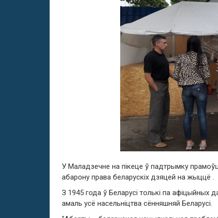
У Маладзечне на пікеце ў падтрымку прамоўц
абарону права беларускіх дзяцей на жыццё .
З 1945 года ў Беларусі толькі па афіцыйных 
амаль усё насельніцтва сённяшняй Беларусі.