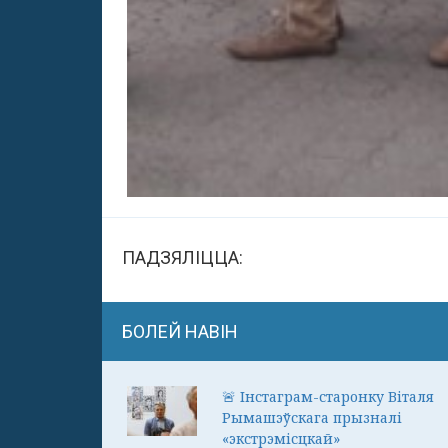
ПАДЗЯЛІЦЦА:
БОЛЕЙ НАВІН
🚨 Інстаграм-старонку Віталя
Рымашэўскага прызналі
«экстрэмісцкай»