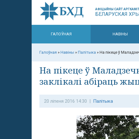
АФІЦЫЙНЫ САЙТ АРГКАМІТ
БЕЛАРУСКАЯ ХР
ГАЛОЎНАЯ
НАВІНЫ
Галоўная
»
Навіны
»
Палітыка
»
На пікеце ў Маладзе
На пікеце ў Маладзеч
заклікалі абіраць жыц
20 ліпеня 2016 14:30 |
Палітыка