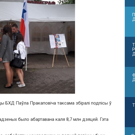
П
Т
Р
Д
Ф
ы БХД Паўла Пракаповіча таксама збіралі подпісы ў
Т
дадзеных было абартавана каля 8,7 млн дзяцей. Гэта