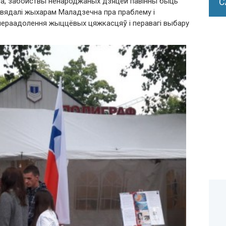
ма, забойствы ненароджаных дзяцей павінны быць
С
авядалі жыхарам Маладзечна пра праблему і
 пераадолення жыццёвых цяжкасцяў і перавагі выбару