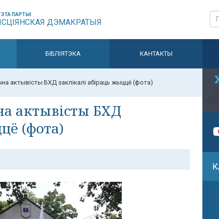
ЭТА ПАРТЫІ
ЫСЦІЯНСКАЯ ДЭМАКРАТЫЯ
БІБЛІЯТЭКА
КАНТАКТЫ
чна актывісты БХД заклікалі абіраць жыццё (фота)
на актывісты БХД
цё (фота)
К