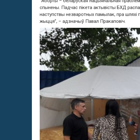
“Аборты – беларуская нацыянальная прабле
спынены. Падчас пікета актывісты БХД расп
наступствы незваротных памылак, пра шляхі
жыцця”, – адзначыў Павал Пракаповіч.