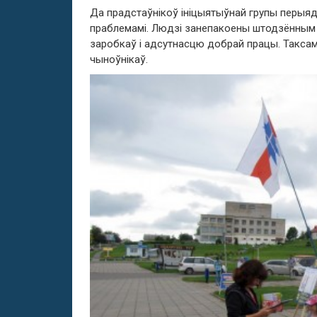
Да прадстаўнікоў ініцыятыўнай групы перыяд
праблемамі. Людзі занепакоены штодзённым 
заробкаў і адсутнасцю добрай працы. Таксам
чыноўнікаў.