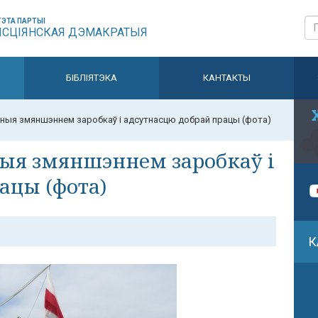
ЭТА ПАРТЫІ
ЫСЦІЯНСКАЯ ДЭМАКРАТЫЯ
БІБЛІЯТЭКА
КАНТАКТЫ
ныя змяншэннем заробкаў і адсутнасцю добрай працы (фота)
ыя змяншэннем заробкаў і
ацы (фота)
К