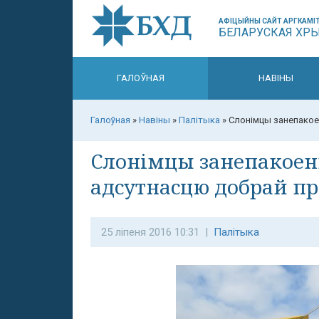
АФІЦЫЙНЫ САЙТ АРГКАМІТ
БЕЛАРУСКАЯ ХР
ГАЛОЎНАЯ
НАВІНЫ
Галоўная
»
Навіны
»
Палітыка
»
Слонімцы занепакое
Слонімцы занепакоен
адсутнасцю добрай пр
25 ліпеня 2016 10:31 |
Палітыка