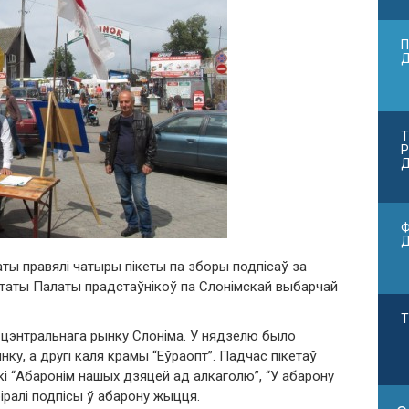
П
Т
Р
Д
Ф
раты правялі чатыры пікеты па зборы подпісаў за
таты Палаты прадстаўнікоў па Слонімскай выбарчай
Т
ля цэнтральнага рынку Слоніма. У нядзелю было
нку, а другі каля крамы “Еўраопт”. Падчас пікетаў
кі “Абаронім нашых дзяцей ад алкаголю”, “У абарону
біралі подпісы ў абарону жыцця.