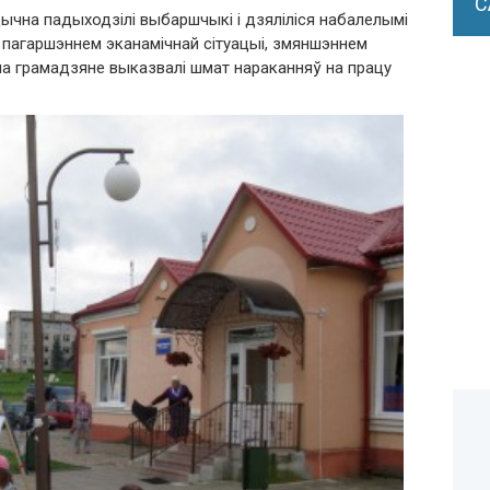
С
ычна падыходзілі выбаршчыкі і дзяліліся набалелымі
пагаршэннем эканамічнай сітуацыі, змяншэннем
а грамадзяне выказвалі шмат нараканняў на працу