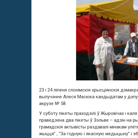
23 і 24 ліпеня слонімскія хрысціянскія дэмак
вылучэнне Алеся Масюка кандыдатам у дэпу
акрузе № 58.
У суботу пікеты праходзілі ў Жыровічах і ка
праведзена два пікеты ў Зэльве – адзін на ры
грамадскія актывісты раздавалі мінакам улёт
жыцця” , “За годную і якасную медыцыну” і з