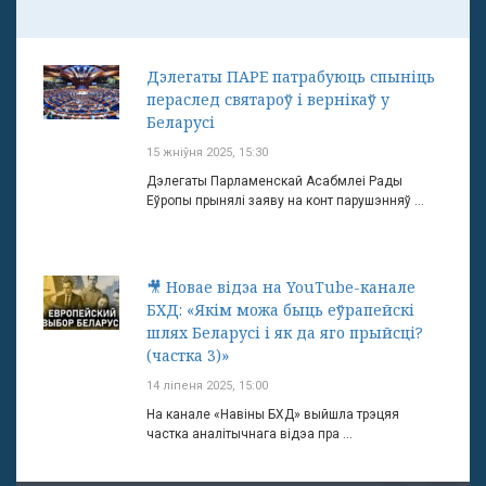
Дэлегаты ПАРЕ патрабуюць спыніць
пераслед святароў і вернікаў у
Беларусі
15 жніўня 2025, 15:30
Дэлегаты Парламенскай Асабмлеі Рады
Еўропы прынялі заяву на конт парушэнняў ...
🎥 Новае відэа на YouTube-канале
БХД: «Якім можа быць еўрапейскі
шлях Беларусі і як да яго прыйсці?
(частка 3)»
14 ліпеня 2025, 15:00
На канале «Навіны БХД» выйшла трэцяя
частка аналітычнага відэа пра ...