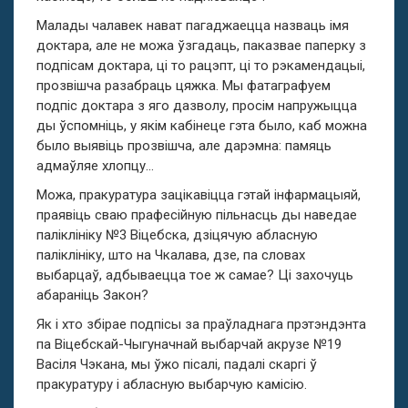
Малады чалавек нават пагаджаецца назваць імя
доктара, але не можа ўзгадаць, паказвае паперку з
подпісам доктара, ці то рацэпт, ці то рэкамендацыі,
прозвішча разабраць цяжка. Мы фатаграфуем
подпіс доктара з яго дазволу, просім напружыцца
ды ўспомніць, у якім кабінеце гэта было, каб можна
было выявіць прозвішча, але дарэмна: памяць
адмаўляе хлопцу…
Можа, пракуратура зацікавіцца гэтай інфармацыяй,
праявіць сваю прафесійную пільнасць ды наведае
паліклініку №3 Віцебска, дзіцячую абласную
паліклініку, што на Чкалава, дзе, па словах
выбарцаў, адбываецца тое ж самае? Ці захочуць
абараніць Закон?
Як і хто збірае подпісы за праўладнага прэтэндэнта
па Віцебскай-Чыгуначнай выбарчай акрузе №19
Васіля Чэкана, мы ўжо пісалі, падалі скаргі ў
пракуратуру і абласную выбарчую камісію.