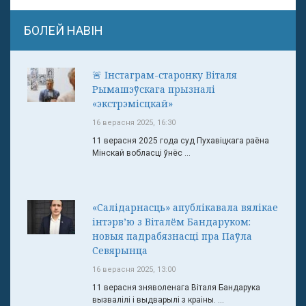
БОЛЕЙ НАВІН
🚨 Інстаграм-старонку Віталя
Рымашэўскага прызналі
«экстрэмісцкай»
16 верасня 2025, 16:30
11 верасня 2025 года суд Пухавіцкага раёна
Мінскай вобласці ўнёс ...
«Салідарнасць» апублікавала вялікае
інтэрв’ю з Віталём Бандаруком:
новыя падрабязнасці пра Паўла
Севярынца
16 верасня 2025, 13:00
11 верасня зняволенага Віталя Бандарука
вызвалілі і выдварылі з краіны. ...