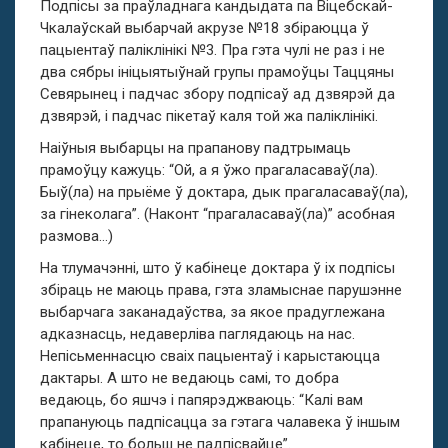
Подпісы за праўладнага кандыдата па Віцебскай-
Чкалаўскай выбарчай акрузе №18 збіраюцца ў
пацыентаў паліклінікі №3. Пра гэта чулі не раз і не
два сябры ініцыятыўнай групы прамоўцы Таццяны
Севярынец і падчас збору подпісаў ад дзвярэй да
дзвярэй, і падчас пікетаў каля той жа паліклінікі.
Наіўныя выбарцы на прапанову падтрымаць
прамоўцу кажуць: “Ой, а я ўжо прагаласаваў(ла).
Быў(ла) на прыёме ў доктара, дык прагаласаваў(ла),
за гінеколага”. (Наконт “прагаласаваў(ла)” асобная
размова…)
На тлумачэнні, што ў кабінеце доктара ў іх подпісы
збіраць не маюць права, гэта зламыснае парушэнне
выбарчага заканадаўства, за якое прадуглежана
адказнасць, недаверліва паглядаюць на нас.
Непісьменнасцю сваіх пацыентаў і карыстаюцца
дактары. А што не ведаюць самі, то добра
ведаюць, бо яшчэ і папярэджваюць: “Калі вам
прапануюць падпісацца за гэтага чалавека ў іншым
кабінеце, то больш не падпісвайце”.