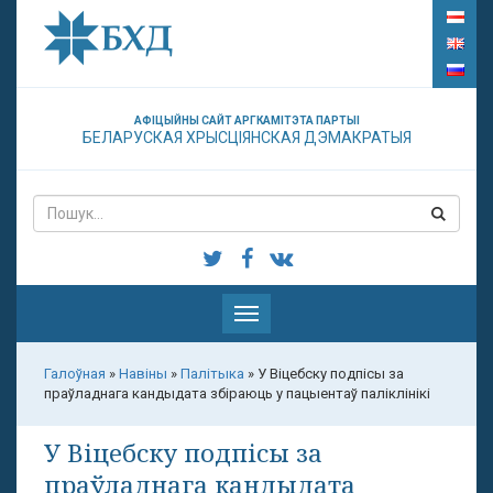
АФІЦЫЙНЫ САЙТ АРГКАМІТЭТА ПАРТЫІ
БЕЛАРУСКАЯ ХРЫСЦІЯНСКАЯ ДЭМАКРАТЫЯ
Паказаць
меню
Галоўная
»
Навіны
»
Палітыка
»
У Віцебску подпісы за
праўладнага кандыдата збіраюць у пацыентаў паліклінікі
У Віцебску подпісы за
праўладнага кандыдата