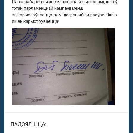
Параваабаронцы ж спяшаюцца з высновамі, што ў
гэтай парламенцкай кампаніі менш
выкарыстоўваецца адміністрацыйны рэсурс. Яшчэ
як выкарыстоўваецца!
ПАДЗЯЛІЦЦА: