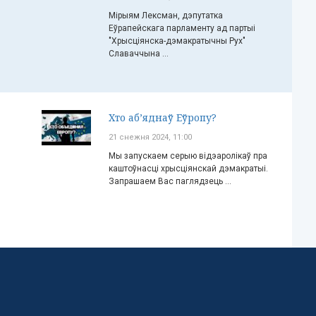
Мірыям Лексман, дэпутатка
Еўрапейскага парламенту ад партыі
"Хрысціянска-дэмакратычны Рух"
Славаччына ...
Хто аб’яднаў Еўропу?
21 снежня 2024, 11:00
Мы запускаем серыю відэаролікаў пра
каштоўнасці хрысціянскай дэмакратыі.
Запрашаем Вас паглядзець ...