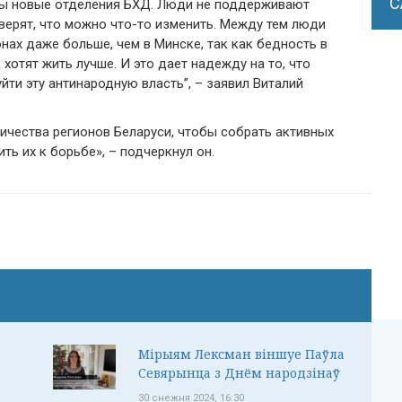
С
ены новые отделения БХД. Люди не поддерживают
е верят, что можно что-то изменить. Между тем люди
ионах даже больше, чем в Минске, так как бедность в
хотят жить лучше. И это дает надежду на то, что
йти эту антинародную власть”, – заявил Виталий
ичества регионов Беларуси, чтобы собрать активных
ть их к борьбе», – подчеркнул он.
Мірыям Лексман віншуе Паўла
Севярынца з Днём народзінаў
30 снежня 2024, 16:30