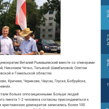
П
Т
Р
Д
Ф
демократии Виталий Рымашевский вместе со спикерами
й, Николаем Чечко, Татьяной Шамбаловой, Олегом
вской и Гомельской областях.
ве, Кричеве, Черикове, Чаусах, Глуске, Бобруйске,
Т
евнях.
 стали больее оппозиционными. Больше людей
го пикета 1-2 человека согласны присоединиться к
х христианских демократов записались более 100