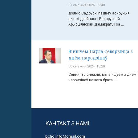
31 снежня 2024, 09:40
Дзяніс Садоўскі падвеў асноўныя
вынікі дзейнасці Беларускай
Хрысціянскай Дэмакратыі за ...
Віншуем Паўла Севярынца з
днём народзінаў
30 снежня 2024, 13:20
Сёння, 30 снежня, мы віншуем з днём
народзінаў нашага брата ...
КАНТАКТ З НАМІ
bchd.info@gmail.com