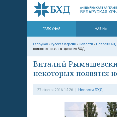
АФІЦЫЙНЫ САЙТ АРГКАМІТ
БЕЛАРУСКАЯ ХР
ГАЛОЎНАЯ
НАВІНЫ
Галоўная
»
Русская версия
»
Новости
»
Новости БХ
появятся новые отделения БХД
Виталий Рымашевский 
некоторых появятся 
27 ліпеня 2016 14:26 |
Новости БХД