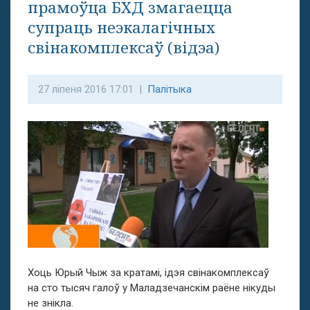
прамоўца БХД змагаецца
супраць неэкалагічных
свінакомплексаў (відэа)
27 ліпеня 2016 17:01 |
Палітыка
Хоць Юрый Чыж за кратамі, ідэя свінакомплексаў
на сто тысяч галоў у Маладзечанскім раёне нікуды
не знікла.