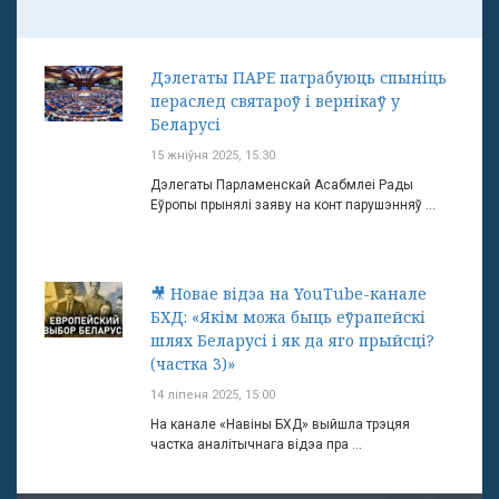
Дэлегаты ПАРЕ патрабуюць спыніць
пераслед святароў і вернікаў у
Беларусі
15 жніўня 2025, 15:30
Дэлегаты Парламенскай Асабмлеі Рады
Еўропы прынялі заяву на конт парушэнняў ...
🎥 Новае відэа на YouTube-канале
БХД: «Якім можа быць еўрапейскі
шлях Беларусі і як да яго прыйсці?
(частка 3)»
14 ліпеня 2025, 15:00
На канале «Навіны БХД» выйшла трэцяя
частка аналітычнага відэа пра ...