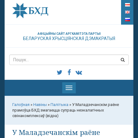
АФІЦЫЙНЫ САЙТ АРГКАМІТЭТА ПАРТЫІ
БЕЛАРУСКАЯ ХРЫСЦІЯНСКАЯ ДЭМАКРАТЫЯ
Паказаць
меню
Галоўная
»
Навіны
»
Палітыка
»
У Маладзечанскім раёне
прамоўца БХД змагаецца супраць неэкалагічных
свінакомплексаў (відэа)
У Маладзечанскім раёне