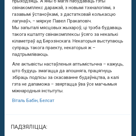
прыходзяць. А яны б маглі пабудаваць гэты
свінакомплекс даражэй, з новымі тэхналогіямі, з
газавымі ўстаноўкамі, з дастатковай колькасцю
лагунаў», – мяркуе Павел Пракаповіч.
Мы запыталі мясцовых жыхароў, ці трэба будаваць
такога кшталту свінакомплексы ўсяго за некалькі
кіламетраў ад Бярэзінскага. Некаторыя выступаюць
супраць такога праекту, некаторыя ж –
падтрымліваюць.
Але актывісты настаўленыя аптымістычна – кажуць,
што будуць змагацца да апошняга, працягнуць
збіраць подпісы за скасаванне будаўніцтва, а калі
гэта не дапаможа – звяртацца ўва ўсе магчымыя
міжнародныя інстытуты.
Віталь Бабін, Белсат
ПАДЗЯЛІЦЦА: