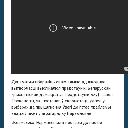
Дапамагчы абараніць сваю зямлю ад шкоднае
вытворчасці выклікаліся прадстаўнікі Беларускай
хрысціянскай дэмакратыі. Прадстаўнік БХД Павел
Пракаповіч, які пастанавіў скарыстаць удзел у
выбарах да прыцягнення ўвагі да гэтае праблемы,
зладзіў пікет у аграгарадку Бярэзінскае.
«Бязмежжа. Нармалёвыя інвестары да нас не