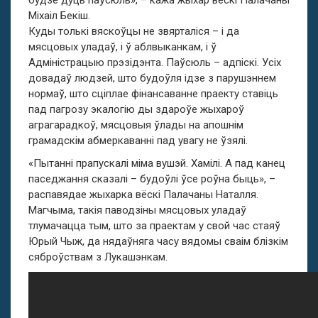
будзе дуць паўсюль», – кажа жыхар вёскі Палачаны
Міхаіл Бекіш.
Куды толькі вяскоўцы не звярталіся – і да
мясцовых уладаў, і ў аблвыканкам, і ў
Адміністрацыю прэзідэнта. Паўсюль – адпіскі. Усіх
довадаў людзей, што будоўля ідзе з парушэннем
нормаў, што сціплае фінансаванне праекту ставіць
пад пагрозу экалогію ды здароўе жыхароў
аграгарадкоў, мясцовыя ўлады на апошнім
грамадскім абмеркаванні пад увагу не ўзялі.
«Пытанні прапускалі міма вушэй. Хамілі. А пад канец
паседжання сказалі – будоўлі ўсе роўна быць», –
распавядае жыхарка вёскі Палачаны Наталля.
Магчыма, такія паводзіны мясцовых уладаў
тлумачацца тым, што за праектам у свой час стаяў
Юрый Чыж, да нядаўняга часу вядомы сваім блізкім
сяброўствам з Лукашэнкам.