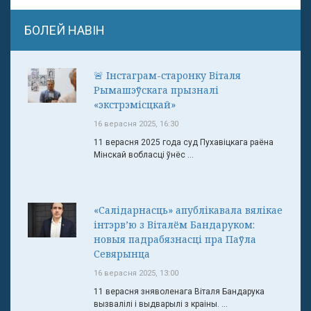
БОЛЕЙ НАВІН
🚨 Інстаграм-старонку Віталя
Рымашэўскага прызналі
«экстрэмісцкай»
16 верасня 2025, 16:30
11 верасня 2025 года суд Пухавіцкага раёна
Мінскай вобласці ўнёс ...
«Салідарнасць» апублікавала вялікае
інтэрв’ю з Віталём Бандаруком:
новыя падрабязнасці пра Паўла
Севярынца
16 верасня 2025, 13:00
11 верасня зняволенага Віталя Бандарука
вызвалілі і выдварылі з краіны. ...