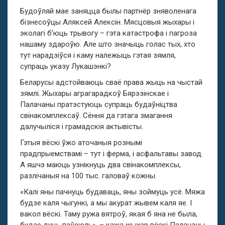
Будоўляй мае заняцца былы партнёр зняволенага
бізнесоўцы Аляксей Алексін. Мясцовыя жыхары і
эколагі бʼюць трывогу – гэта катастрофа і пагроза
нашаму здароўю. Але што значыць голас тых, хто
тут нарадзіўся і каму належыць гэтая зямля,
супраць указу Лукашэнкі?
Беларусы адстойваюць сваё права жыць на чыстай
зямлі. Жыхары аграгарадкоў Бярэзінскае і
Палачаны пратэстуюць супраць будаўніцтва
свінакомплексаў. Сёння да гэтага змагання
далучыліся і грамадскія актывісты.
Гэтыя вёскі ўжо аточаныя рознымі
прадпрыемствамі – тут і ферма, і асфальтавы завод.
А яшчэ маюць узнікнуць два свінакомплексы,
разлічаныя на 100 тыс. галоваў кожны.
«Калі яны пачнуць будаваць, яны зоймуць усё. Мяжа
будзе каля чыгункі, а мы акурат жывем каля яе. І
вакол вёскі. Таму ружа вятроў, якая б яна не была,