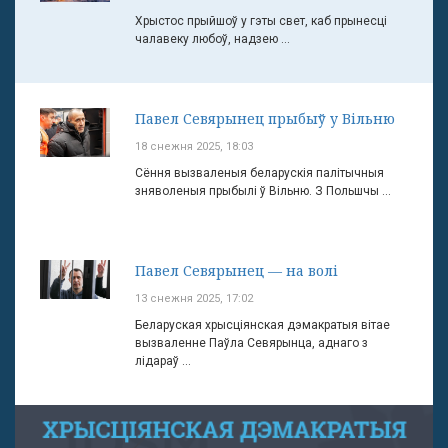
Хрыстос прыйшоў у гэты свет, каб прынесці
чалавеку любоў, надзею ...
Павел Севярынец прыбыў у Вільню
18 снежня 2025, 18:03
Сёння вызваленыя беларускія палітычныя
зняволеныя прыбылі ў Вільню. З Польшчы ...
Павел Севярынец — на волі
13 снежня 2025, 17:02
Беларуская хрысціянская дэмакратыя вітае
вызваленне Паўла Севярынца, аднаго з
лідараў ...