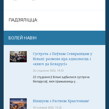
ПАДЗЯЛІЦЦА:
БОЛЕЙ НАВІН
Сустрэча з Паўлам Севярынцам у
Вільні: размова пра адказнасць і
«ключ да Беларусі»
26 студзеня 2026, 18:32
22 студзеня ў Вільні адбылася сустрэча
беларусаў, якія пражываюць у ...
Віншуем з Раством Хрыстовым!
25 снежня 2025, 15:26