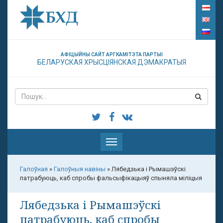
АФІЦЫЙНЫ САЙТ АРГКАМІТЭТА ПАРТЫІ
БЕЛАРУСКАЯ ХРЫСЦІЯНСКАЯ ДЭМАКРАТЫЯ
Паказаць
меню
Галоўная
»
Галоўныя навіны
»
Лябедзька і Рымашэўскі
патрабуюць, каб спробы фальсыфікацыяў спыняла міліцыя
Лябедзька і Рымашэўскі
патрабуюць, каб спробы