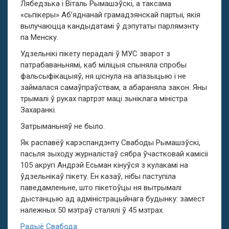
Лябедзька і Віталь Рымашэўскі, а таксама
«сьпікеры» Аб’яднанай грамадзянскай партыі, якія
вылучаюцца кандыдатамі ў дэпутаты парлямэнту
па Менску.
Удзельнікі пікету перадалі ў МУС зварот з
патрабаваньнямі, каб міліцыя спыняла спробы
фальсыфікацыяў, ня ціснула на апазыцыю і не
займалася самаўпраўствам, а абараняла закон. Яны
трымалі ў руках партрэт маці зьніклага міністра
Захаранкі.
Затрыманьняў не было.
Як распавёў карэспандэнту Свабоды Рымашэўскі,
пасьля зыходу журналістаў сябра ўчастковай камісіі
105 акругі Андрэй Есьман кінуўся з кулакамі на
ўдзельнікаў пікету. Ён казаў, нібы паступіла
паведамленьне, што пікетоўцы ня вытрымалі
дыстанцыю ад адміністрацыйнага будынку: замест
належных 50 мэтраў сталялі ў 45 мэтрах.
Радыё Свабода