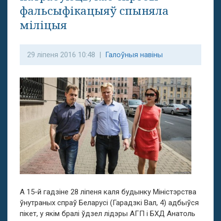
фальсыфікацыяў спыняла
міліцыя
29 ліпеня 2016 10:48 |
Галоўныя навіны
А 15-й гадзіне 28 ліпеня каля будынку Міністэрства
ўнутраных спраў Беларусі (Гарадзкі Вал, 4) адбыўся
пікет, у якім бралі ўдзел лідэры АГП і БХД Анатоль