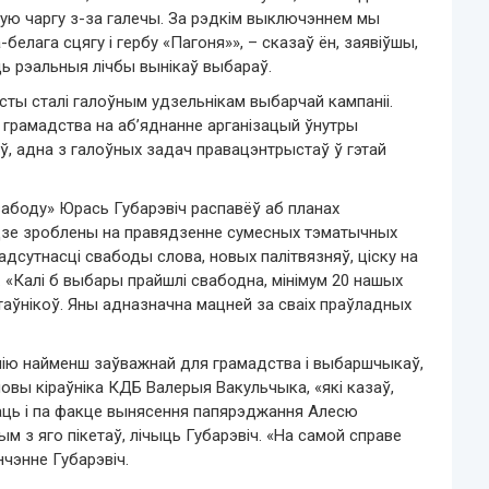
ую чаргу з-за галечы. За рэдкім выключэннем мы
белага сцягу і гербу «Пагоня»», – сказаў ён, заявіўшы,
ь рэальныя лічбы вынікаў выбараў.
ты сталі галоўным удзельнікам выбарчай кампаніі.
грамадства на аб’яднанне арганізацый ўнутры
ў, адна з галоўных задач правацэнтрыстаў ў гэтай
вабоду» Юрась Губарэвіч распавёў аб планах
удзе зроблены на правядзенне сумесных тэматычных
адсутнасці свабоды слова, новых палітвязняў, ціску на
. «Калі б выбары прайшлі свабодна, мінімум 20 нашых
таўнікоў. Яны адназначна мацней за сваіх праўладных
нію найменш заўважнай для грамадства і выбаршчыкаў,
словы кіраўніка КДБ Валерыя Вакульчыка, «які казаў,
ідаць і па факце вынясення папярэджання Алесю
м з яго пікетаў, лічыць Губарэвіч. «На самой справе
нчэнне Губарэвіч.