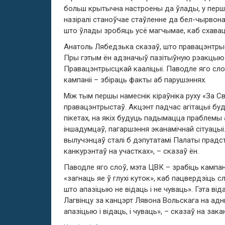
больш крытычна настроены да ўлады, у перш
назіралі станоўчае стаўленне да бел-чырвона-
што ўлады зробяць усё магчымае, каб схавац
Анатоль Лябедзька сказаў, што правацэнтрыс
Пры гэтым ён адзначыў пазітыўную рэакцыю 
Правацэнтрысцкай кааліцыі. Паводле яго сло
кампаніі – збіраць факты аб парушэннях.
Між тым першы намеснік кіраўніка руху «За С
правацэнтрыстаў. Акцэнт падчас агітацыі б
пікетах, на якіх будуць падымацца праблемы 
іншадумцаў, пагаршэння эканамічнай сітуацыі
вылучэнцаў сталі б дэпутатамі Палаты прадс
канкурэнтаў на участках», – сказаў ён.
Паводле яго слоў, мэта ЦВК – зрабіць кампа
«загнаць яе ў глухі куток», каб пацвердзіць 
што апазіцыю не відаць і не чуваць». Гэта в
Лагвінцу за канцэрт Лявона Вольскага на адны
апазіцыю і відаць, і чуваць», – сказаў на зака