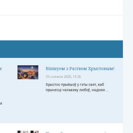
м
Віншуем з Раством Хрыстовым!
25 снежня 2025, 15:26
Хрыстос прыйшоў у гэты свет, каб
прынесці чалавеку любоў, надзею ...
ча