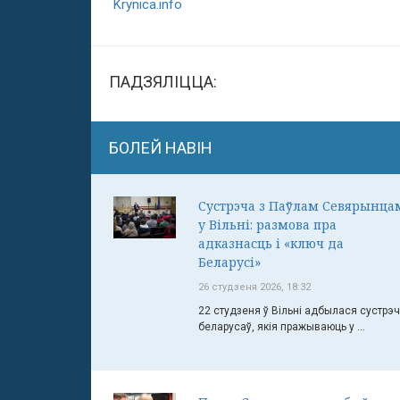
Krynica.info
ПАДЗЯЛІЦЦА:
БОЛЕЙ НАВІН
Сустрэча з Паўлам Севярынца
у Вільні: размова пра
адказнасць і «ключ да
Беларусі»
26 студзеня 2026, 18:32
22 студзеня ў Вільні адбылася сустрэ
беларусаў, якія пражываюць у ...