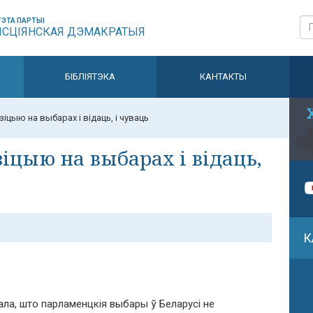
ЭТА ПАРТЫІ
ЫСЦІЯНСКАЯ ДЭМАКРАТЫЯ
БІБЛІЯТЭКА
КАНТАКТЫ
цыю на выбарах і відаць, і чуваць
іцыю на выбарах і відаць,
К
ла, што парламенцкія выбары ў Беларусі не