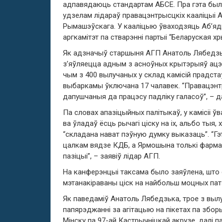
адпавядаюць стандартам АБСЕ. Пра гэта было
удзелам лідараў правацэнтрысцкіх кааліцыі А
Рымашэўскага. У кааліцыю ўваходзяць Аб’ядн
аргкамітэт па стварэнні партыі “Беларуская х
Як адзначыў старшыня АГП Анатоль Лябедзьк
з’яўляецца адным з асноўных крытэрыяў ацэн
чым з 400 вылучаных у склад камісій прадст
выбаркамы ўключана 17 чалавек. “Правацэнтр
дапушчаныя да працэсу падліку галасоў”, – 
Па словах апазіцыйных палітыкаў, у камісіі 
ва ўладаў ёсць рычагі ціску на іх, альбо тыя
“складана нават пэўную думку выказаць”. “Г
цалкам вядзе КДБ, а Ярмошына толькі фармаль
пазіцыі”, – заявіў лідар АГП.
На канферэнцыі таксама было заяўлена, шт
мэтанакіраваны ціск на найбольш моцных пат
Як паведаміў Анатоль Лябедзька, трое з выл
папярэджанні за агітацыю на пікетах па зборы
Мінску па 97-ай Кастрычніцкай акрузе, далі 