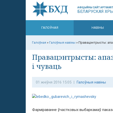
АФІЦЫЙНЫ САЙТ АРГКАМІТ
БЕЛАРУСКАЯ ХР
ГАЛОЎНАЯ
НАВІНЫ
Галоўная
»
Галоўныя навіны
»
Правацэнтрысты: апазі
Правацэнтрысты: апаз
і чуваць
01 жніўня 2016 15:05 |
Галоўныя навіны
Фарміраванне ўчастковых выбаркамаў паказа