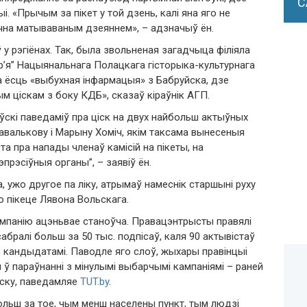
С
і. «Прычым за пікет у той дзень, калі яна яго не
чна матываваным дзеяннем», – адзначыў ён.
 у рэгіёнах. Так, была звольненая загадчыца філіяла
’я” Нацыянальнага Полацкага гісторыка-культурнага
а ёсць «выбухная інфармацыя» з Бабруйска, дзе
м ціскам з боку КДБ», сказаў кіраўнік АГП.
скі паведаміў пра ціск на двух найбольш актыўных
Кавалькову і Марыну Хоміч, якім таксама вынесеныя
а пра напады членаў камісій на пікеты, на
прэсіўныя органы”, – заявіў ён.
ужо другое па ліку, атрымаў намеснік старшыні руху
о пікеце Лявона Вольскага.
ампанію ацэньвае станоўча. Правацэнтрысты правялі
сабралі больш за 50 тыс. подпісаў, каля 90 актывістаў
ю кандыдатамі. Паводле яго слоў, жыхары правінцыі
ў параўнанні з мінулымі выбарчымі кампаніямі – раней
нску, паведамляе
TUT.by
.
 Больш за тое, чым менш населены пункт, тым людзі