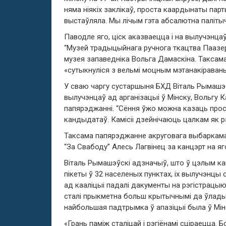
няма ніякіх заклікаў, проста каардынаты парты
выстаўляла. Мы лічым гэта абсалютна паліты
Паводле яго, ціск аказваецца і на вылучэнцаў
“Музей традыцыйнага ручнога ткацтва Паазер
музея запаведніка Вольга Дамаскіна. Таксам
«сутыкнуліся з вельмі моцным мэтанакіраваны
У сваю чаргу сустаршыня БХД Віталь Рымашэў
вылучэнцаў ад арганізацыі ў Мінску, Вольгу 
папярэджанні. “Сёння ўжо можна казаць прост
кандыдатаў. Камісіі дзейнічаюць цалкам як рэ
Таксама папярэджанне акруговага выбаркама, 
“За Свабоду” Алесь Лагвінец за канцэрт на яг
Віталь Рымашэўскі адзначыў, што ў цэлым к
пікеты ў 32 населеных пунктах, іх вылучэнцы 
ад кааліцыі падалі дакументы на рэгістрацы
сталі прыкметна больш крытычнымі да ўлады 
найбольшая падтрымка ў апазіцыі была ў Мі
«Грань паміж сталіцай і рэгіёнамі сціраецца.