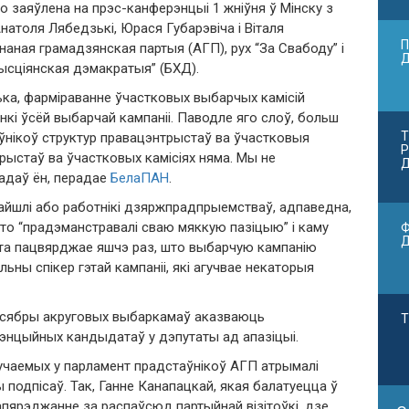
 заяўлена на прэс-канферэнцыі 1 жніўня ў Мінску з
натоля Лябедзькі, Юрася Губарэвіча і Віталя
П
аная грамадзянская партыя (АГП), рух “За Свабоду” і
рысціянская дэмакратыя” (БХД).
а, фарміраванне ўчастковых выбарчых камісій
кі ўсёй выбарчай кампаніі. Паводле яго слоў, больш
Т
аўнікоў структур правацэнтрыстаў ва ўчастковыя
Р
ыстаў ва ўчастковых камісіях няма. Мы не
Д
дадаў ён, перадае
БелаПАН
.
ўвайшлі або работнікі дзяржпрадпрыемстваў, адпаведна,
, хто “прадэманстравалі сваю мяккую пазіцыю” і каму
Ф
эта пацвярджае яшчэ раз, што выбарчую кампанію
ны спікер гэтай кампаніі, які агучвае некаторыя
о сябры акруговых выбаркамаў аказваюць
Т
энцыйных кандыдатаў у дэпутаты ад апазіцыі.
учаемых у парламент прадстаўнікоў АГП атрымалі
 подпісаў. Так, Ганне Канапацкай, якая балатуецца ў
папярэджанне за распаўсюд партыйнай візітоўкі, дзе