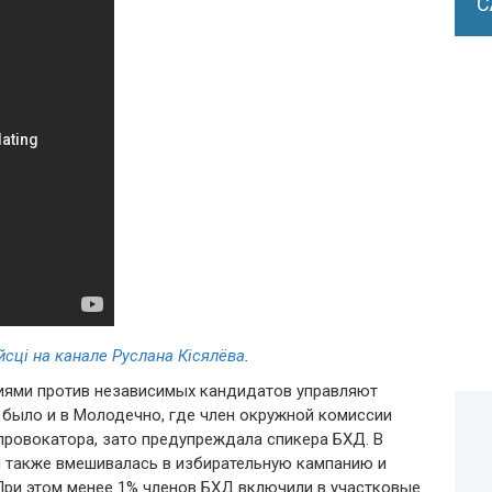
С
йсці на канале Руслана Кісялёва
.
циями против независимых кандидатов управляют
 было и в Молодечно, где член окружной комиссии
провокатора, зато предупреждала спикера БХД. В
 также вмешивалась в избирательную кампанию и
При этом менее 1% членов БХД включили в участковые