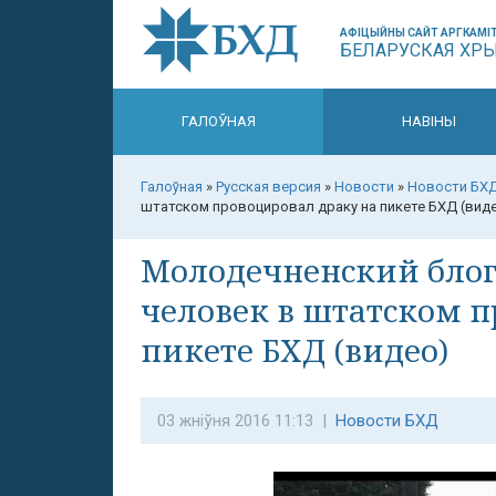
АФІЦЫЙНЫ САЙТ АРГКАМІТ
БЕЛАРУСКАЯ ХР
ГАЛОЎНАЯ
НАВІНЫ
Галоўная
»
Русская версия
»
Новости
»
Новости БХ
штатском провоцировал драку на пикете БХД (вид
Молодечненский блогг
человек в штатском п
пикете БХД (видео)
03 жніўня 2016 11:13 |
Новости БХД