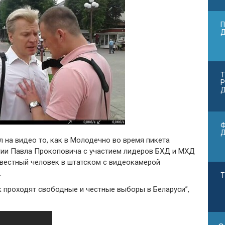
П
Т
Р
Д
Ф
 на видео то, как в Молодечно во время пикета
тии Павла Прокоповича с участием лидеров БХД и МХД
вестный человек в штатском с видеокамерой
.
Т
ак проходят свободные и честные выборы в Беларуси”,