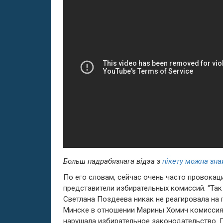
Больш падрабязнага відэа з
пікету можна зна
По его словам, сейчас очень часто провока
представители избирательных комиссий. “Так
Светлана Поздеева никак не реагировала на 
Минске в отношении Марины Хомич комиссия
нарушала избирательное законодательство. 