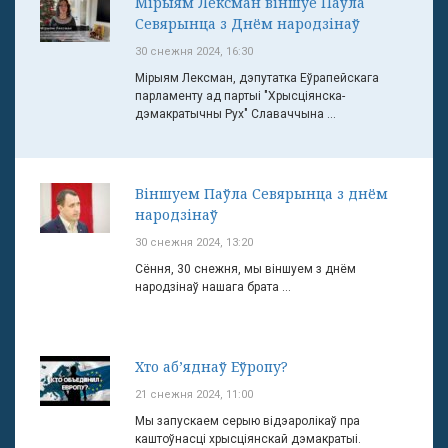
Мірыям Лексман віншуе Паўла
Севярынца з Днём народзінаў
30 снежня 2024, 16:30
Мірыям Лексман, дэпутатка Еўрапейскага
парламенту ад партыі "Хрысціянска-
дэмакратычны Рух" Славаччына ...
Віншуем Паўла Севярынца з днём
народзінаў
30 снежня 2024, 13:20
Сёння, 30 снежня, мы віншуем з днём
народзінаў нашага брата ...
Хто аб’яднаў Еўропу?
21 снежня 2024, 11:00
Мы запускаем серыю відэаролікаў пра
каштоўнасці хрысціянскай дэмакратыі.