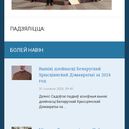
ПАДЗЯЛІЦЦА:
БОЛЕЙ НАВІН
Вынікі дзейнасці Беларускай
Хрысціянскай Дэмакратыі за 2024
год
31 снежня 2024, 09:40
Дзяніс Садоўскі падвеў асноўныя вынікі
дзейнасці Беларускай Хрысціянскай
Дэмакратыі за ...