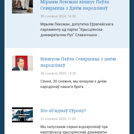
Мірыям Лексман віншуе Паўла
Севярынца з Днём народзінаў
30 снежня 2024, 16:30
Мірыям Лексман, дэпутатка Еўрапейскага
парламенту ад партыі "Хрысціянска-
дэмакратычны Рух" Славаччына ...
Віншуем Паўла Севярынца з днём
народзінаў
30 снежня 2024, 13:20
Сёння, 30 снежня, мы віншуем з днём
народзінаў нашага брата ...
Хто аб’яднаў Еўропу?
21 снежня 2024, 11:00
Мы запускаем серыю відэаролікаў пра
каштоўнасці хрысціянскай дэмакратыі.