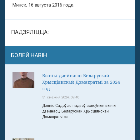
Минск, 16 августа 2016 года
ПАДЗЯЛІЦЦА:
БОЛЕЙ НАВІН
Вынікі дзейнасці Беларускай
Хрысціянскай Дэмакратыі за 2024
год
31 снежня 2024, 09:40
Дзяніс Садоўскі падвеў асноўныя вынікі
дзейнасці Беларускай Хрысціянскай
Дэмакратыі за ...