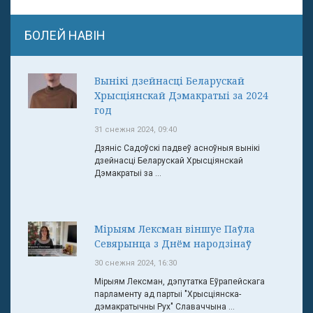
БОЛЕЙ НАВІН
Вынікі дзейнасці Беларускай
Хрысціянскай Дэмакратыі за 2024
год
31 снежня 2024, 09:40
Дзяніс Садоўскі падвеў асноўныя вынікі
дзейнасці Беларускай Хрысціянскай
Дэмакратыі за ...
Мірыям Лексман віншуе Паўла
Севярынца з Днём народзінаў
30 снежня 2024, 16:30
Мірыям Лексман, дэпутатка Еўрапейскага
парламенту ад партыі "Хрысціянска-
дэмакратычны Рух" Славаччына ...