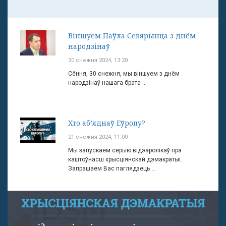
Віншуем Паўла Севярынца з днём
народзінаў
30 снежня 2024, 13:20
Сёння, 30 снежня, мы віншуем з днём
народзінаў нашага брата ...
Хто аб’яднаў Еўропу?
21 снежня 2024, 11:00
Мы запускаем серыю відэаролікаў пра
каштоўнасці хрысціянскай дэмакратыі.
Запрашаем Вас паглядзець ...