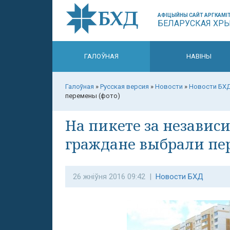
АФІЦЫЙНЫ САЙТ АРГКАМІТ
БЕЛАРУСКАЯ ХР
ГАЛОЎНАЯ
НАВІНЫ
Галоўная
»
Русская версия
»
Новости
»
Новости БХ
перемены (фото)
На пикете за независ
граждане выбрали пе
26 жніўня 2016 09:42 |
Новости БХД