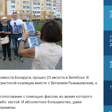
П
Т
Р
Д
Ф
мости Беларуси, прошел 25 августа в Витебске. В
тристской коалиции вместе с Виталием Рымашевским, а
Т
 голосование с помощью фасоли, во время которого
ибо застой. И абсолютное большинство, даже
перемены.