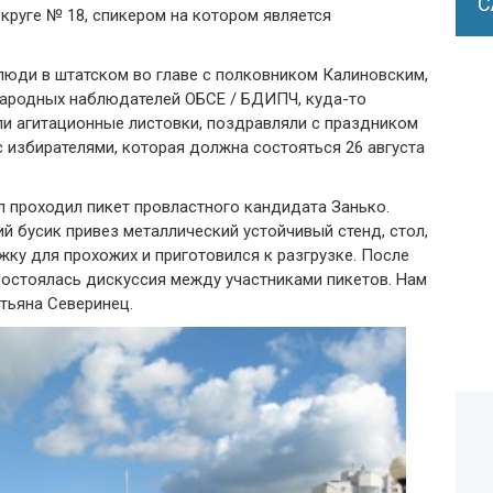
С
круге № 18, спикером на котором является
 люди в штатском во главе с полковником Калиновским,
народных наблюдателей ОБСЕ / БДИПЧ, куда-то
ли агитационные листовки, поздравляли с праздником
с избирателями, которая должна состояться 26 августа
л проходил пикет провластного кандидата Занько.
ий бусик привез металлический устойчивый стенд, стол,
ожку для прохожих и приготовился к разгрузке. После
остоялась дискуссия между участниками пикетов. Нам
атьяна Северинец.