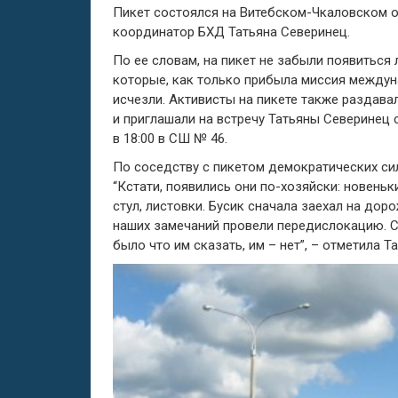
Пикет состоялся на Витебском-Чкаловском о
координатор БХД Татьяна Северинец.
По ее словам, на пикет не забыли появиться
которые, как только прибыла миссия между
исчезли. Активисты на пикете также раздава
и приглашали на встречу Татьяны Северинец 
в 18:00 в СШ № 46.
По соседству с пикетом демократических си
“Кстати, появились они по-хозяйски: новеньк
стул, листовки. Бусик сначала заехал на дор
наших замечаний провели передислокацию. С
было что им сказать, им – нет”, – отметила Т