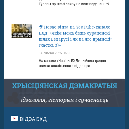
Еўропы прынялі заяву на конт парушэнняў ...
🎥 Новае відэа на YouTube-канале
БХД: «Якім можа быць еўрапейскі
шлях Беларусі і як да яго прыйсці?
(частка 3)»
14 ліпеня 2025, 15:00
На канале «Навіны БХД» выйшла трэцяя
частка аналітычнага відэа пра ...
ВІДЭА БХД