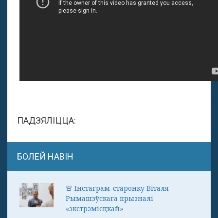
ПАДЗЯЛІЦЦА:
БОЛЕЙ НАВІН
🚨 Інстаграм-старонку Віталя
Рымашэўскага прызналі
«экстрэмісцкай»