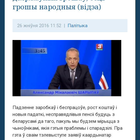
грошы народныя (відэа)
26 жніўня 2016 11:52 |
Палітыка
Падзенне заробкаў і беспрацоўе, рост коштаў і
новыя падаткі, несправядлівыя пенсіі будуць з
беларусамі да таго, пакуль мы будзем мірыцца з
чыноўнікамі, якія гэтыя праблемы і спарадзілі. Пра
гэта ў сваім тэлевыступе заявіў каардынатар