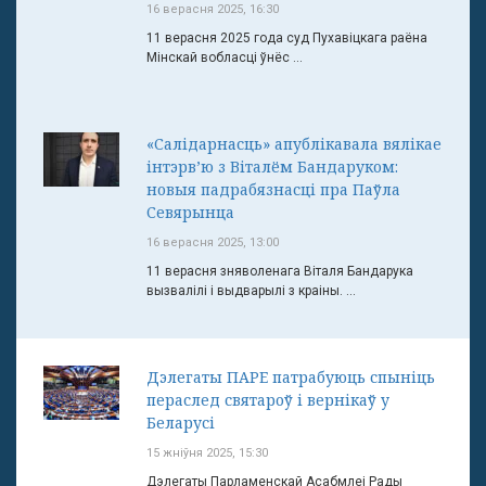
16 верасня 2025, 16:30
11 верасня 2025 года суд Пухавіцкага раёна
Мінскай вобласці ўнёс ...
«Салідарнасць» апублікавала вялікае
інтэрв’ю з Віталём Бандаруком:
новыя падрабязнасці пра Паўла
Севярынца
16 верасня 2025, 13:00
11 верасня зняволенага Віталя Бандарука
вызвалілі і выдварылі з краіны. ...
Дэлегаты ПАРЕ патрабуюць спыніць
пераслед святароў і вернікаў у
Беларусі
15 жніўня 2025, 15:30
Дэлегаты Парламенскай Асабмлеі Рады