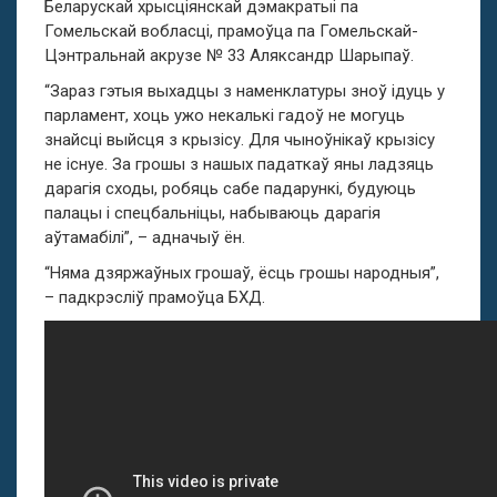
Беларускай хрысціянскай дэмакратыі па
Гомельскай вобласці, прамоўца па Гомельскай-
Цэнтральнай акрузе № 33 Аляксандр Шарыпаў.
“Зараз гэтыя выхадцы з наменклатуры зноў ідуць у
парламент, хоць ужо некалькі гадоў не могуць
знайсці выйсця з крызісу. Для чыноўнікаў крызісу
не існуе. За грошы з нашых падаткаў яны ладзяць
дарагія сходы, робяць сабе падарункі, будуюць
палацы і спецбальніцы, набываюць дарагія
аўтамабілі”, – адначыў ён.
“Няма дзяржаўных грошаў, ёсць грошы народныя”,
– падкрэсліў прамоўца БХД.