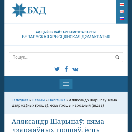
АФІЦЫЙНЫ САЙТ АРГКАМІТЭТА ПАРТЫІ
БЕЛАРУСКАЯ ХРЫСЦІЯНСКАЯ ДЭМАКРАТЫЯ
Паказаць
меню
Галоўная
»
Навіны
»
Палітыка
»
Аляксандр Шарыпаў: няма
дзяржаўных грошаў, ёсць грошы народныя (відэа)
Аляксандр Шарыпаў: няма
дзяржаўных грошаў, ёсць