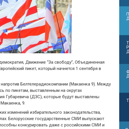
П
Т
Р
Д
демократия, Движение “За свободу”, Объединенная
вропейский пикет, который начнется 1 сентября в
Ф
БТ напротив Белтелерадиокомпании (Макаенка 9). Между
сь по пикетам, выставленным на округах
ия Губаревича (ДЗС), которые будут выставлены
Т
Макаенка, 9.
ких изменений избирательного законодательства,
алах. Белорусские государственные СМИ выпускают
пособны конкурировать даже с российскими СМИ и