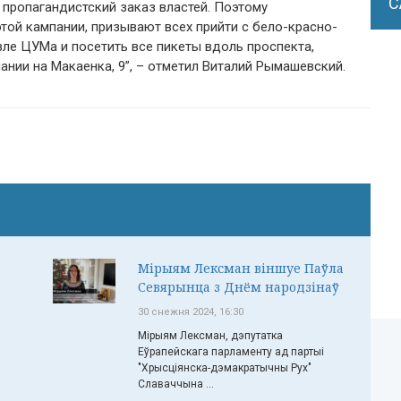
С
пропагандистский заказ властей. Поэтому
той кампании, призывают всех прийти с бело-красно-
ле ЦУМа и посетить все пикеты вдоль проспекта,
нии на Макаенка, 9”, – отметил Виталий Рымашевский.
Мірыям Лексман віншуе Паўла
Севярынца з Днём народзінаў
30 снежня 2024, 16:30
Мірыям Лексман, дэпутатка
Еўрапейскага парламенту ад партыі
"Хрысціянска-дэмакратычны Рух"
Славаччына ...