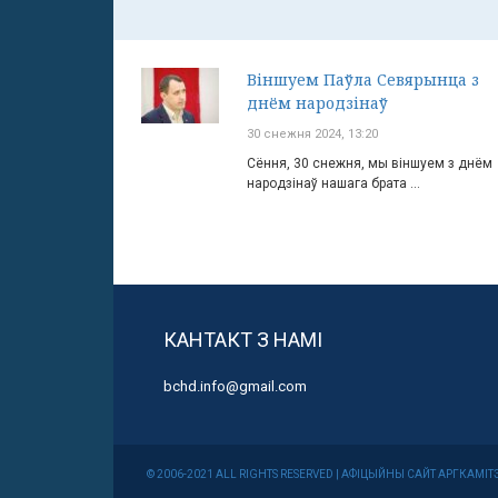
Віншуем Паўла Севярынца з
днём народзінаў
30 снежня 2024, 13:20
Сёння, 30 снежня, мы віншуем з днём
народзінаў нашага брата ...
КАНТАКТ З НАМІ
bchd.info@gmail.com
© 2006-2021 ALL RIGHTS RESERVED | АФІЦЫЙНЫ САЙТ АРГКА