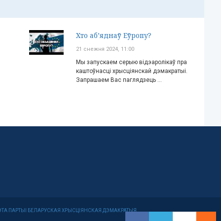
Хто аб’яднаў Еўропу?
21 снежня 2024, 11:00
Мы запускаем серыю відэаролікаў пра
каштоўнасці хрысціянскай дэмакратыі.
Запрашаем Вас паглядзець ...
МІТЭТА ПАРТЫІ БЕЛАРУСКАЯ ХРЫСЦІЯНСКАЯ ДЭМАКРАТЫЯ