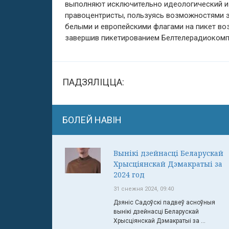
выполняют исключительно идеологический и 
правоцентристы, пользуясь возможностями э
белыми и европейскими флагами на пикет воз
завершив пикетированием Белтелерадиокомпа
ПАДЗЯЛІЦЦА:
БОЛЕЙ НАВІН
Вынікі дзейнасці Беларускай
Хрысціянскай Дэмакратыі за
2024 год
31 снежня 2024, 09:40
Дзяніс Садоўскі падвеў асноўныя
вынікі дзейнасці Беларускай
Хрысціянскай Дэмакратыі за ...