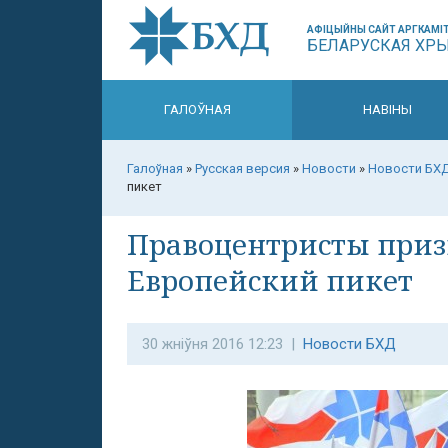
АФІЦЫЙНЫ САЙТ АРГКАМІТ
БЕЛАРУСКАЯ ХР
ГАЛОЎНАЯ
НАВІНЫ
Галоўная
»
Русская версия
»
Новости
»
Новости БХ
пикет
Правоцентристы приз
Европейский пикет
30 жніўня 2016 12:23 |
Новости БХД