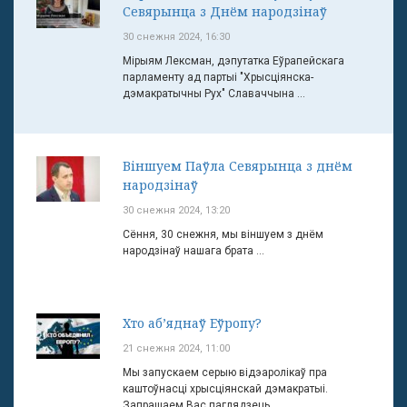
Севярынца з Днём народзінаў
30 снежня 2024, 16:30
Мірыям Лексман, дэпутатка Еўрапейскага
парламенту ад партыі "Хрысціянска-
дэмакратычны Рух" Славаччына ...
Віншуем Паўла Севярынца з днём
народзінаў
30 снежня 2024, 13:20
Сёння, 30 снежня, мы віншуем з днём
народзінаў нашага брата ...
Хто аб’яднаў Еўропу?
21 снежня 2024, 11:00
Мы запускаем серыю відэаролікаў пра
каштоўнасці хрысціянскай дэмакратыі.
Запрашаем Вас паглядзець ...