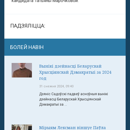
кандидата Татьяны Марочковой.
ПАДЗЯЛІЦЦА:
БОЛЕЙ НАВІН
Вынікі дзейнасці Беларускай
Хрысціянскай Дэмакратыі за 2024
год
31 снежня 2024, 09:40
Дзяніс Садоўскі падвеў асноўныя вынікі
дзейнасці Беларускай Хрысціянскай
Дэмакратыі за ...
Мірыям Лексман віншуе Паўла