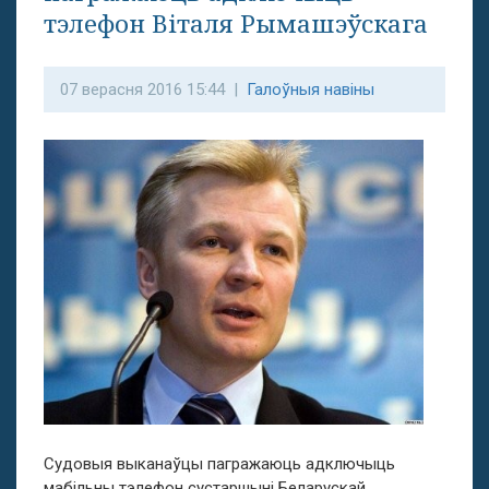
тэлефон Віталя Рымашэўскага
07 верасня 2016 15:44 |
Галоўныя навіны
Судовыя выканаўцы пагражаюць адключыць
мабільны тэлефон сустаршыні Беларускай