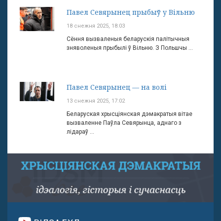
Павел Севярынец прыбыў у Вільню
18 снежня 2025, 18:03
Сёння вызваленыя беларускія палітычныя
зняволеныя прыбылі ў Вільню. З Польшчы ...
Павел Севярынец — на волі
13 снежня 2025, 17:02
Беларуская хрысціянская дэмакратыя вітае
вызваленне Паўла Севярынца, аднаго з
лідараў ...