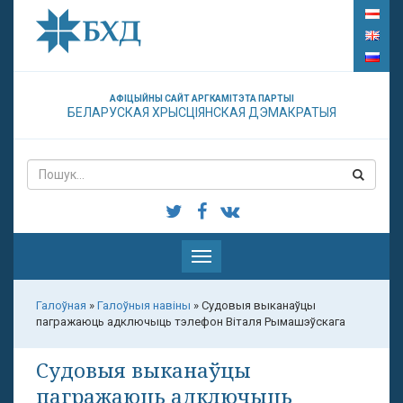
АФІЦЫЙНЫ САЙТ АРГКАМІТЭТА ПАРТЫІ
БЕЛАРУСКАЯ ХРЫСЦІЯНСКАЯ ДЭМАКРАТЫЯ
Паказаць
меню
Галоўная
»
Галоўныя навіны
»
Судовыя выканаўцы
пагражаюць адключыць тэлефон Віталя Рымашэўскага
Судовыя выканаўцы
пагражаюць адключыць