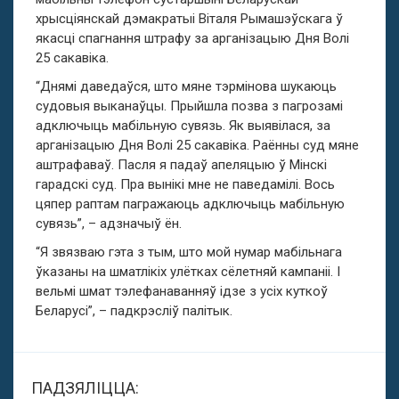
хрысціянскай дэмакратыі Віталя Рымашэўскага ў
якасці спагнання штрафу за арганізацыю Дня Волі
25 сакавіка.
“Днямі даведаўся, што мяне тэрмінова шукаюць
судовыя выканаўцы. Прыйшла позва з пагрозамі
адключыць мабільную сувязь. Як выявілася, за
арганізацыю Дня Волі 25 сакавіка. Раённы суд мяне
аштрафаваў. Пасля я падаў апеляцыю ў Мінскі
гарадскі суд. Пра вынікі мне не паведамілі. Вось
цяпер раптам пагражаюць адключыць мабільную
сувязь”, – адзначыў ён.
“Я звязваю гэта з тым, што мой нумар мабільнага
ўказаны на шматлікіх улётках сёлетняй кампаніі. І
вельмі шмат тэлефанаванняў ідзе з усіх куткоў
Беларусі”, – падкрэсліў палітык.
ПАДЗЯЛІЦЦА: