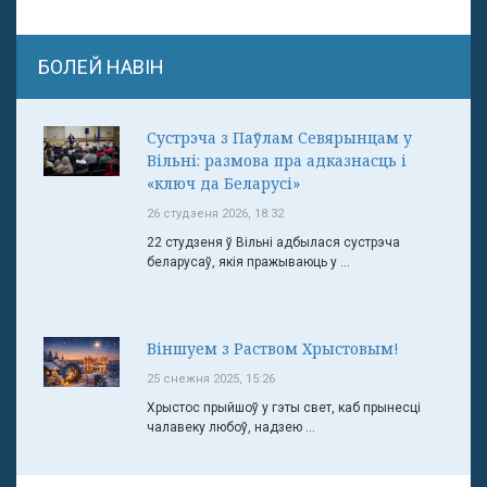
БОЛЕЙ НАВІН
Сустрэча з Паўлам Севярынцам у
Вільні: размова пра адказнасць і
«ключ да Беларусі»
26 студзеня 2026, 18:32
22 студзеня ў Вільні адбылася сустрэча
беларусаў, якія пражываюць у ...
Віншуем з Раством Хрыстовым!
25 снежня 2025, 15:26
Хрыстос прыйшоў у гэты свет, каб прынесці
чалавеку любоў, надзею ...