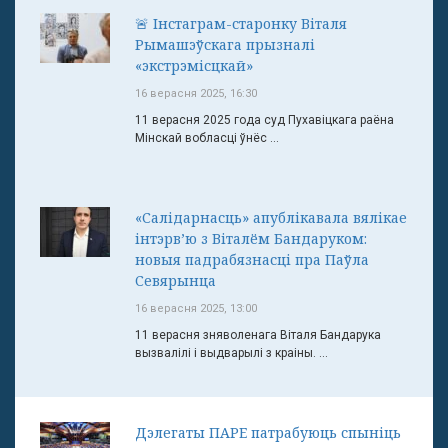
🚨 Інстаграм-старонку Віталя
Рымашэўскага прызналі
«экстрэмісцкай»
16 верасня 2025, 16:30
11 верасня 2025 года суд Пухавіцкага раёна
Мінскай вобласці ўнёс ...
«Салідарнасць» апублікавала вялікае
інтэрв’ю з Віталём Бандаруком:
новыя падрабязнасці пра Паўла
Севярынца
16 верасня 2025, 13:00
11 верасня зняволенага Віталя Бандарука
вызвалілі і выдварылі з краіны. ...
Дэлегаты ПАРЕ патрабуюць спыніць