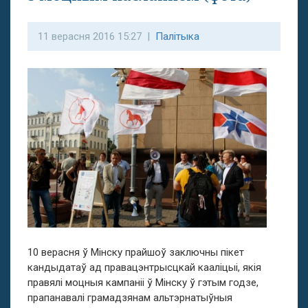
11 верасня 2016 15:27 |
Палітыка
10 верасня ў Мінску прайшоў заключны пікет
кандыдатаў ад правацэнтрысцкай кааліцыі, якія
правялі моцныя кампаніі ў Мінску ў гэтым годзе,
прапанавалі грамадзянам альтэрнатыўныя