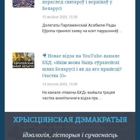
пераслед святароў і вернікаў у
Беларусі
15 жніўня 2025, 15:30
Дэлегаты Парламенскай Асабмлеі Рады
Еўропы прынялі заяву на конт парушэнняў ...
🎥 Новае відэа на YouTube-канале
БХД: «Якім можа быць еўрапейскі
шлях Беларусі і як да яго прыйсці?
(частка 3)»
14 ліпеня 2025, 15:00
На канале «Навіны БХД» выйшла трэцяя
частка аналітычнага відэа пра ...