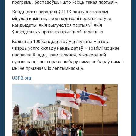
праграмы, распавёўшы, што «ёсць такая партыя!».
Кандыдаты перадалі ў ЦВК заяву з ацэнкамі
мінулай кампаніі, якое падпісалі практычна ўсе
кандыдаты, якія вылучаліся партыямі, якія
ўваходзяць у правацэнтрысцкай кааліцыю.
Больш за 100 кандыдатаў у дэпутаты – а гэта
чвэрць усяго складу кандыдатаў – зрабілі моцнае
пасланне ўлады, грамадзянам, міжнароднай
супольнасці, што права выбару няма, выбараў няма і
мы не прызнаем іх легітымнасьць.
UCPB.org