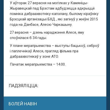
У аўторак 27 верасня на могілках у Камяніцы-
Жыравецкай пад Брэстам адбудзецца адкрыццё
помніка дабраахвотніку-капэлану, былому кіраўніку
Брэсцкай арганізацыі БХД , які загінуў у жніўні 2015
года на Данбасе, Алесю Чаркашыну.
27 верасня – дзень нараджэння Алеся, яму
споўнілася б 34 гады.
У плане мерапрыемства – выступы бацькоў, сяброў
і паплечнікаў Алеся, прагляд фільма пра
дабраахвотнікаў у зоне АТО.
Пачатак мерапрыемства – 14.00.
ПАДЗЯЛІЦЦА:
БОЛЕЙ НАВІН