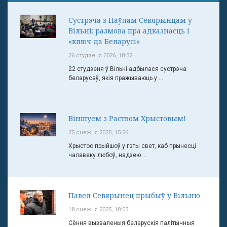
Сустрэча з Паўлам Севярынцам у
Вільні: размова пра адказнасць і
«ключ да Беларусі»
26 студзеня 2026, 18:32
22 студзеня ў Вільні адбылася сустрэча
беларусаў, якія пражываюць у ...
Віншуем з Раством Хрыстовым!
25 снежня 2025, 15:26
Хрыстос прыйшоў у гэты свет, каб прынесці
чалавеку любоў, надзею ...
Павел Севярынец прыбыў у Вільню
18 снежня 2025, 18:03
Сёння вызваленыя беларускія палітычныя