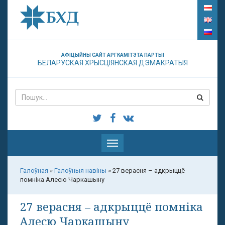
АФІЦЫЙНЫ САЙТ АРГКАМІТЭТА ПАРТЫІ
БЕЛАРУСКАЯ ХРЫСЦІЯНСКАЯ ДЭМАКРАТЫЯ
Паказаць
меню
Галоўная
»
Галоўныя навіны
»
27 верасня – адкрыццё
помніка Алесю Чаркашыну
27 верасня – адкрыццё помніка
Алесю Чаркашыну