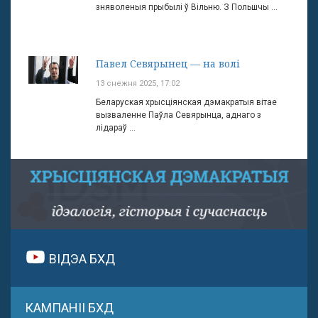
зняволеныя прыбылі ў Вільню. З Польшчы ...
Павел Севярынец — на волі
13 снежня 2025, 17:02
Беларуская хрысціянская дэмакратыя вітае
вызваленне Паўла Севярынца, аднаго з
лідараў ...
ВІДЭА БХД
КАМПАНІІ БХД