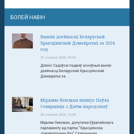
БОЛЕЙ НАВІН
Вынікі дзейнасці Беларускай
Хрысціянскай Дэмакратыі за 2024
год
31 снежня 2024, 09:40
Дзяніс Садоўскі падвеў асноўныя вынікі
дзейнасці Беларускай Хрысціянскай
Дэмакратыі за ...
Мірыям Лексман віншуе Паўла
Севярынца з Днём народзінаў
30 снежня 2024, 16:30
Мірыям Лексман, дэпутатка Еўрапейскага
парламенту ад партыі "Хрысціянска-
дэмакратычны Рух" Славаччына ...