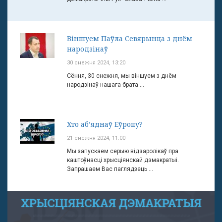
Віншуем Паўла Севярынца з днём
народзінаў
30 снежня 2024, 13:20
Сёння, 30 снежня, мы віншуем з днём
народзінаў нашага брата ...
Хто аб’яднаў Еўропу?
21 снежня 2024, 11:00
Мы запускаем серыю відэаролікаў пра
каштоўнасці хрысціянскай дэмакратыі.
Запрашаем Вас паглядзець ...