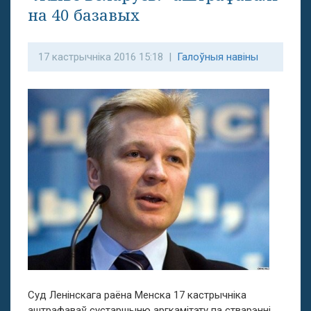
на 40 базавых
17 кастрычніка 2016 15:18 |
Галоўныя навіны
Суд Ленінскага раёна Менска 17 кастрычніка
аштрафаваў сустаршыню аргкамітэту па стварэнні