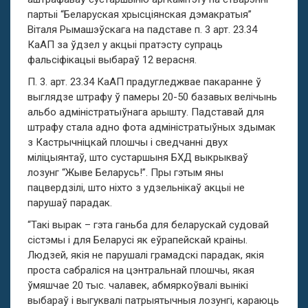
партыі “Беларуская хрысціянская дэмакратыя”
Віталя Рымашэўскага на падставе п. 3 арт. 23.34
КаАП за ўдзел у акцыі пратэсту супраць
фальсіфікацыі выбараў 12 верасня.
П. 3. арт. 23.34 КаАП прадугледжвае пакаранне ў
выглядзе штрафу ў памеры 20-50 базавых велічынь
альбо адміністратыўнага арышту. Падставай для
штрафу стала адно фота адміністратыўных здымак
з Кастрычніцкай плошчы і сведчанні двух
міліцыянтаў, што сустаршыня БХД выкрыкваў
лозунг “Жыве Беларусь!”. Пры гэтым яны
пацвердзілі, што ніхто з удзельнікаў акцыі не
парушаў парадак.
“Такі вырак – гэта ганьба для беларускай судовай
сістэмы і для Беларусі як еўрапейскай краіны.
Людзей, якія не парушалі грамадскі парадак, якія
проста сабраліся на цэнтральнай плошчы, якая
ўмяшчае 20 тыс. чалавек, абмяркоўвалі вынікі
выбараў і выгуквалі патрыятычныя лозунгі, караюць