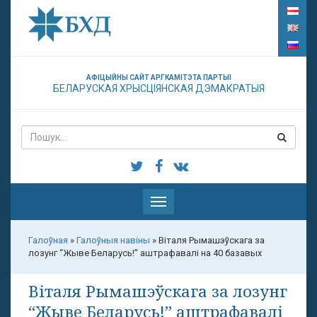
АФІЦЫЙНЫ САЙТ АРГКАМІТЭТА ПАРТЫІ
БЕЛАРУСКАЯ ХРЫСЦІЯНСКАЯ ДЭМАКРАТЫЯ
Паказаць
меню
Галоўная
»
Галоўныя навіны
»
Віталя Рымашэўскага за
лозунг “Жыве Беларусь!” аштрафавалі на 40 базавых
Віталя Рымашэўскага за лозунг
“Жыве Беларусь!” аштрафавалі