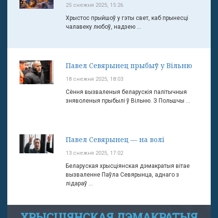
25 снежня 2025, 15:26
Хрыстос прыйшоў у гэты свет, каб прынесці
чалавеку любоў, надзею ...
Павел Севярынец прыбыў у Вільню
18 снежня 2025, 18:03
Сёння вызваленыя беларускія палітычныя
зняволеныя прыбылі ў Вільню. З Польшчы ...
Павел Севярынец — на волі
13 снежня 2025, 17:02
Беларуская хрысціянская дэмакратыя вітае
вызваленне Паўла Севярынца, аднаго з
лідараў ...