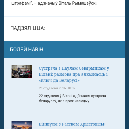
штрафамі”, – адзначыў Віталь Рымашэўскі.
ПАДЗЯЛІЦЦА:
БОЛЕЙ НАВІН
Сустрэча з Паўлам Севярынцам у
Вільні: размова пра адказнасць і
«ключ да Беларусі»
26 студзеня 2026, 18:32
22 студзеня ў Вільні адбылася сустрэча
беларусаў, якія пражываюць у ...
Віншуем з Раством Хрыстовым!