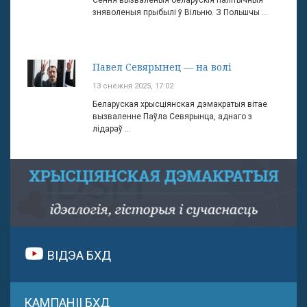
Сёння вызваленыя беларускія палітычныя
зняволеныя прыбылі ў Вільню. З Польшчы ...
Павел Севярынец — на волі
13 снежня 2025, 17:02
Беларуская хрысціянская дэмакратыя вітае
вызваленне Паўла Севярынца, аднаго з
лідараў ...
ВІДЭА БХД
КАМПАНІІ БХД