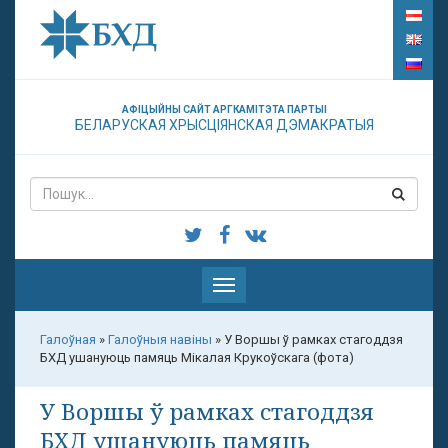
АФІЦЫЙНЫ САЙТ АРГКАМІТЭТА ПАРТЫІ
БЕЛАРУСКАЯ ХРЫСЦІЯНСКАЯ ДЭМАКРАТЫЯ
Паказаць
меню
Галоўная
»
Галоўныя навіны
»
У Воршы ў рамках стагоддзя
БХД ушануюць памяць Мікалая Крукоўскага (фота)
У Воршы ў рамках стагоддзя
БХД ушануюць памяць