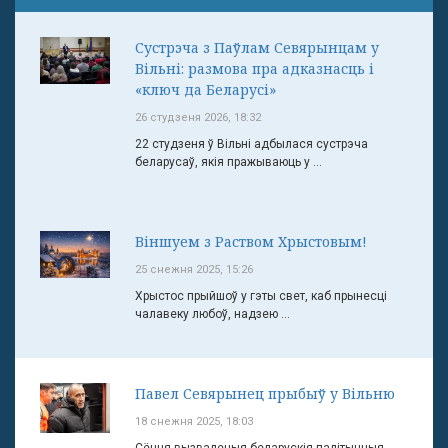
Сустрэча з Паўлам Севярынцам у
Вільні: размова пра адказнасць і
«ключ да Беларусі»
26 студзеня 2026, 18:32
22 студзеня ў Вільні адбылася сустрэча
беларусаў, якія пражываюць у ...
Віншуем з Раством Хрыстовым!
25 снежня 2025, 15:26
Хрыстос прыйшоў у гэты свет, каб прынесці
чалавеку любоў, надзею ...
Павел Севярынец прыбыў у Вільню
18 снежня 2025, 18:03