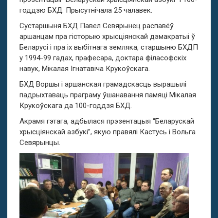
годдзю БХД. Прысутнічала 25 чалавек.
Сустаршыня БХД Павел Севярынец распавёў
аршанцам пра гісторыю хрысціянскай дэмакратыі ў
Беларусі і пра іх выбітнага земляка, старшыню БХДП
у 1994-99 гадах, прафесара, доктара філасофскіх
навук, Мікалая Ігнатавіча Крукоўскага.
БХД Воршы і аршанская грамадскасць вырашылі
падрыхтаваць праграму ўшанавання памяці Мікалая
Крукоўскага да 100-годдзя БХД.
Акрамя гэтага, адбылася прэзентацыя “Беларускай
хрысціянскай азбукі”, якую правялі Кастусь і Вольга
Севярынцы.