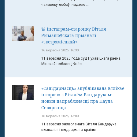
чалавеку любоў, надзею ...
🚨 Інстаграм-старонку Віталя
Рымашэўскага прызналі
«экстрэмісцкай»
16 верасня 2025, 16:30
11 верасня 2025 года суд Пухавіцкага раёна
Мінскай вобласці ўнёс ...
«Салідарнасць» апублікавала вялікае
інтэрв’ю з Віталём Бандаруком:
новыя падрабязнасці пра Паўла
Севярынца
16 верасня 2025, 13:00
11 верасня зняволенага Віталя Бандарука
вызвалілі і выдварылі з краіны. ...