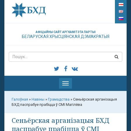
АФІЦЫЙНЫ САЙТ АРГКАМІТЭТА ПАРТЫІ
БЕЛАРУСКАЯ ХРЫСЦІЯНСКАЯ ДЭМАКРАТЫЯ
Паказаць
меню
Галоўная
»
Навіны
»
Грамадства
»
Сеньёрская арганізацыя
БХД паспрабуе прабіцца ў СМІ Магілёва
Сеньёрская арганізацыя БХД
паспрабуе прабіцца ў СМІ