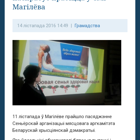
Магілёва
14 лістапада 2016 14:49 |
Грамадства
11 лістапада ў Магілёве прайшло пасяджэнне
Сеньёрскай арганізацыі мясцовага аргкамітэта
Беларускай хрысціянскай дэмакратыі.