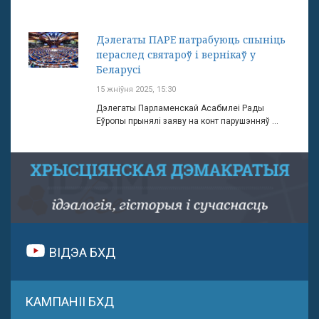
Дэлегаты ПАРЕ патрабуюць спыніць
пераслед святароў і вернікаў у
Беларусі
15 жніўня 2025, 15:30
Дэлегаты Парламенскай Асабмлеі Рады
Еўропы прынялі заяву на конт парушэнняў ...
ВІДЭА БХД
КАМПАНІІ БХД