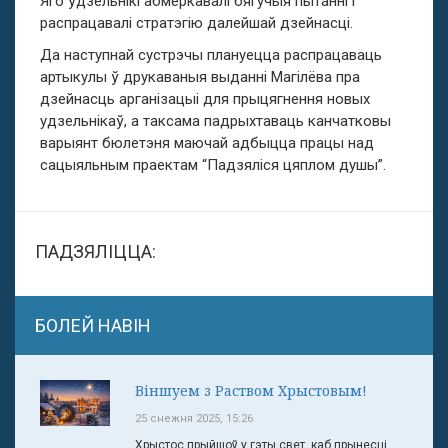
Яго ўдзельнікі абмеркавалі бягучыя пытанні і
распрацавалі стратэгію далейшай дзейнасці.
Да наступнай сустрэчы плануецца распрацаваць
артыкулы ў друкаваныя выданні Магілёва пра
дзейнасць арганізацыі для прыцягнення новых
удзельнікаў, а таксама падрыхтаваць канчатковы
варыянт бюлетэня маючай адбыцца працы над
сацыяльным праектам “Падзяліся цяплом душы”.
ПАДЗЯЛІЦЦА:
БОЛЕЙ НАВІН
Віншуем з Раством Хрыстовым!
25 снежня 2025, 15:26
Хрыстос прыйшоў у гэты свет, каб прынесці