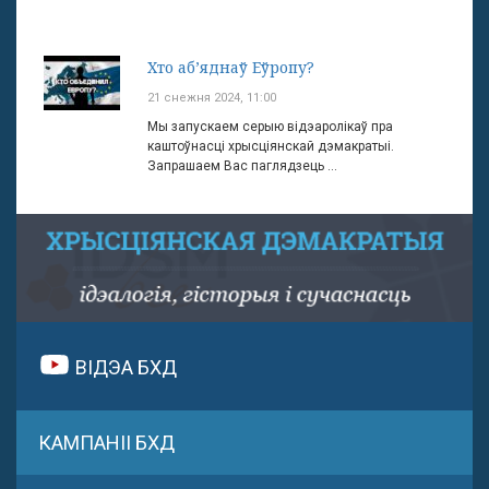
Хто аб’яднаў Еўропу?
21 снежня 2024, 11:00
Мы запускаем серыю відэаролікаў пра
каштоўнасці хрысціянскай дэмакратыі.
Запрашаем Вас паглядзець ...
ВІДЭА БХД
КАМПАНІІ БХД