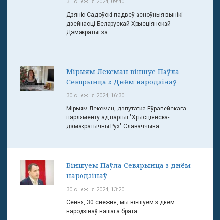
31 снежня 2024, 09:40
Дзяніс Садоўскі падвеў асноўныя вынікі
дзейнасці Беларускай Хрысціянскай
Дэмакратыі за ...
Мірыям Лексман віншуе Паўла
Севярынца з Днём народзінаў
30 снежня 2024, 16:30
Мірыям Лексман, дэпутатка Еўрапейскага
парламенту ад партыі "Хрысціянска-
дэмакратычны Рух" Славаччына ...
Віншуем Паўла Севярынца з днём
народзінаў
30 снежня 2024, 13:20
Сёння, 30 снежня, мы віншуем з днём
народзінаў нашага брата ...