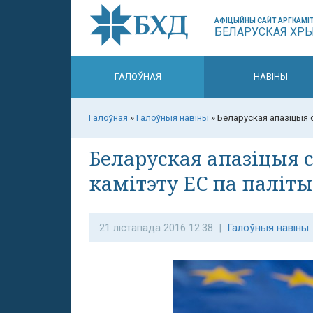
АФІЦЫЙНЫ САЙТ АРГКАМІТ
БЕЛАРУСКАЯ ХР
ГАЛОЎНАЯ
НАВІНЫ
Галоўная
»
Галоўныя навіны
»
Беларуская апазіцыя 
Беларуская апазіцыя 
камітэту ЕС па паліт
21 лістапада 2016 12:38 |
Галоўныя навіны