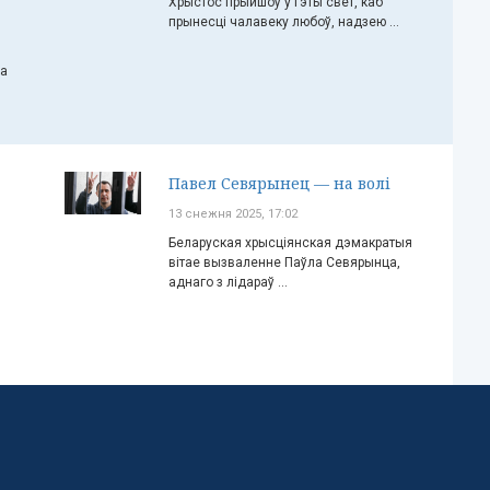
Хрыстос прыйшоў у гэты свет, каб
прынесці чалавеку любоў, надзею ...
ча
Павел Севярынец — на волі
13 снежня 2025, 17:02
Беларуская хрысціянская дэмакратыя
вітае вызваленне Паўла Севярынца,
аднаго з лідараў ...