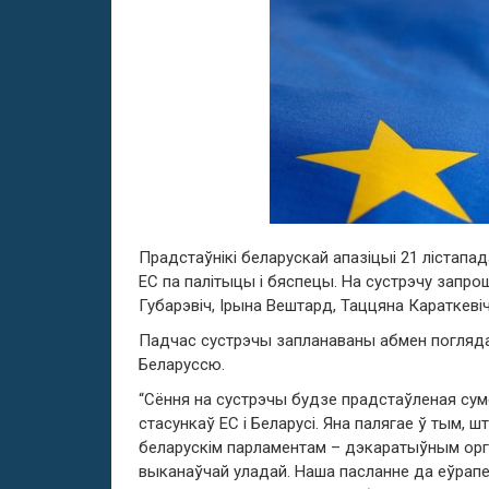
Прадстаўнікі беларускай апазіцыі 21 лістапад
ЕС па палітыцы і бяспецы. На сустрэчу запр
Губарэвіч, Ірына Вештард, Таццяна Караткевіч,
Падчас сустрэчы запланаваны абмен поглядам
Беларуссю.
“Сёння на сустрэчы будзе прадстаўленая су
стасункаў ЕС і Беларусі. Яна палягае ў тым,
беларускім парламентам – дэкаратыўным орг
выканаўчай уладай. Наша пасланне да еўрапе