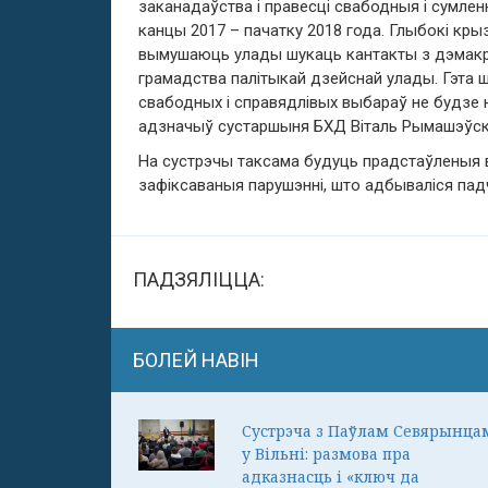
заканадаўства і правесці свабодныя і сумле
канцы 2017 – пачатку 2018 года. Глыбокі крыз
вымушаюць улады шукаць кантакты з дэмакр
грамадства палітыкай дзейснай улады. Гэта ш
свабодных і справядлівых выбараў не будзе н
адзначыў сустаршыня БХД Віталь Рымашэўск
На сустрэчы таксама будуць прадстаўленыя вын
зафіксаваныя парушэнні, што адбываліся пад
ПАДЗЯЛІЦЦА:
БОЛЕЙ НАВІН
Сустрэча з Паўлам Севярынца
у Вільні: размова пра
адказнасць і «ключ да