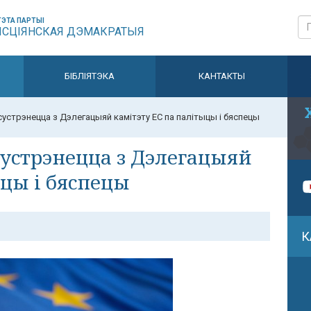
ЭТА ПАРТЫІ
ЫСЦІЯНСКАЯ ДЭМАКРАТЫЯ
БІБЛІЯТЭКА
КАНТАКТЫ
сустрэнецца з Дэлегацыяй камітэту ЕС па палітыцы і бяспецы
сустрэнецца з Дэлегацыяй
ыцы і бяспецы
К