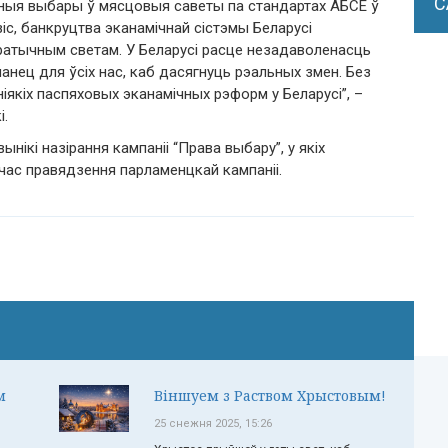
С
нныя выбары ў мясцовыя саветы па стандартах АБСЕ ў
іс, банкруцтва эканамічнай сістэмы Беларусі
атычным светам. У Беларусі расце незадаволенасць
анец для ўсіх нас, каб дасягнуць рэальных змен. Без
іякіх паспяховых эканамічных рэформ у Беларусі”, –
і.
ікі назірання кампаніі “Права выбару”, у якіх
час правядзення парламенцкай кампаніі.
м
Віншуем з Раством Хрыстовым!
25 снежня 2025, 15:26