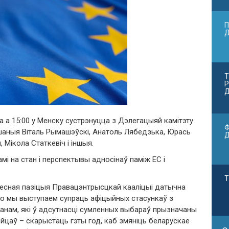
П
Т
Р
Д
а а 15:00 у Менску сустрэнуцца з Дэлегацыяй камітэту
Ф
ошаныя Віталь Рымашэўскі, Анатоль Лябедзька, Юрась
 Мікола Статкевіч і іншыя.
і на стан і перспектывы адносінаў паміж ЕС і
Т
месная пазіцыя Правацэнтрысцкай кааліцыі датычна
 што мы выступаем супраць афіцыйных стасункаў з
анам, які ў адсутнасці сумленных выбараў прызначаны
йцаў – скарыстаць гэты год, каб змяніць беларускае