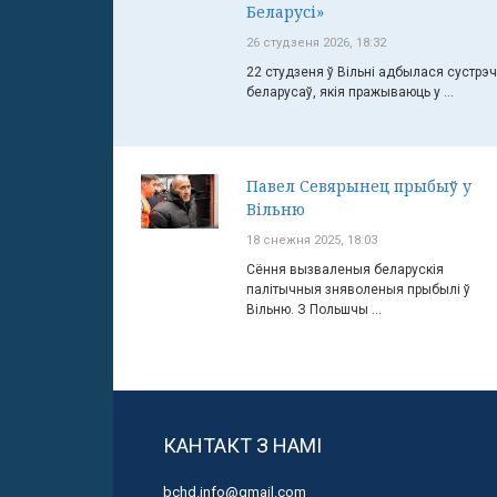
Беларусі»
26 студзеня 2026, 18:32
22 студзеня ў Вільні адбылася сустрэ
беларусаў, якія пражываюць у ...
Павел Севярынец прыбыў у
Вільню
18 снежня 2025, 18:03
Сёння вызваленыя беларускія
палітычныя зняволеныя прыбылі ў
Вільню. З Польшчы ...
КАНТАКТ З НАМІ
bchd.info@gmail.com