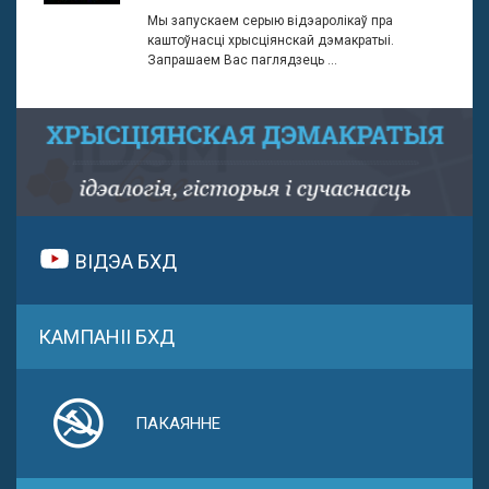
Мы запускаем серыю відэаролікаў пра
каштоўнасці хрысціянскай дэмакратыі.
Запрашаем Вас паглядзець ...
ВІДЭА БХД
КАМПАНІІ БХД
ПАКАЯННЕ