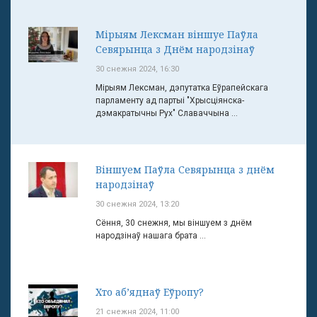
Мірыям Лексман віншуе Паўла
Севярынца з Днём народзінаў
30 снежня 2024, 16:30
Мірыям Лексман, дэпутатка Еўрапейскага
парламенту ад партыі "Хрысціянска-
дэмакратычны Рух" Славаччына ...
Віншуем Паўла Севярынца з днём
народзінаў
30 снежня 2024, 13:20
Сёння, 30 снежня, мы віншуем з днём
народзінаў нашага брата ...
Хто аб’яднаў Еўропу?
21 снежня 2024, 11:00