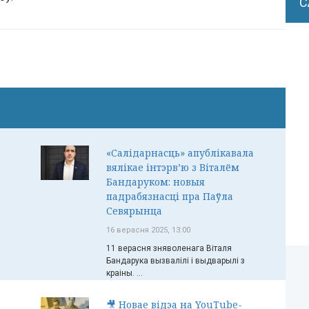
С
«Салідарнасць» апублікавала
вялікае інтэрв’ю з Віталём
Бандаруком: новыя
падрабязнасці пра Паўла
Севярынца
16 верасня 2025, 13:00
11 верасня зняволенага Віталя
Бандарука вызвалілі і выдварылі з
краіны. ...
🎥 Новае відэа на YouTube-