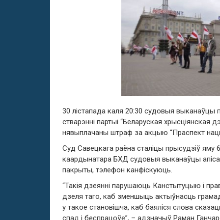
30 лістапада каля 20:30 судовыя выканаўцы 
стварэнні партыі “Беларуская хрысціянская 
нявыплачаны штраф за акцыю “Праспект нацыя
Суд Савецкага раёна сталіцы прысудзіў яму 
каардынатара БХД судовыя выканаўцы апісалі
пакрыты, тэлефон канфіскуюць.
“Такія дзеянні парушаюць Канстытуцыю і прав
дзеля таго, каб зменшыць актыўнасць грамадз
у такое становішча, каб баяліся слова сказа
спад і беспрацоўе”, – адзначыў Раман Ганчар