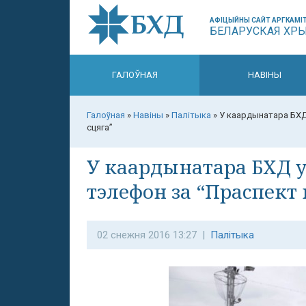
АФІЦЫЙНЫ САЙТ АРГКАМІТ
БЕЛАРУСКАЯ ХР
ГАЛОЎНАЯ
НАВІНЫ
Галоўная
»
Навіны
»
Палітыка
»
У каардынатара БХД
сцяга”
У каардынатара БХД у
тэлефон за “Праспект
02 снежня 2016 13:27 |
Палітыка