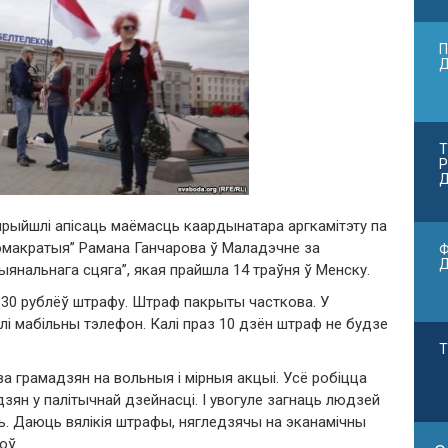
П
Т
Р
Д
прыйшлі апісаць маёмасць каардынатара аргкамітэту па
дэмакратыя” Рамана Ганчарова ў Маладэчне за
Ф
нальнага сцяга”, якая прайшла 14 траўня ў Менску.
630 рублёў штрафу. Штраф пакрыты часткова. У
 мабільны тэлефон. Калі праз 10 дзён штраф не будзе
Т
а грамадзян на вольныя і мірныя акцыі. Усё робіцца
ян у палітычнай дзейнасці. І увогуле загнаць людзей
ць. Даюць вялікія штрафы, нягледзячы на эканамічны
оў.