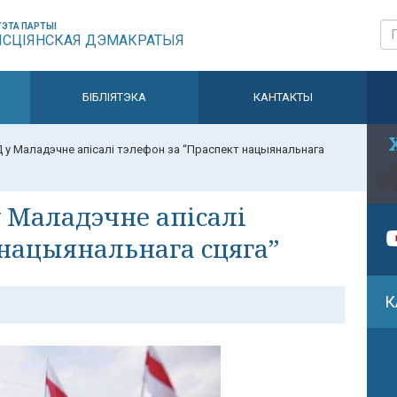
ЭТА ПАРТЫІ
ЫСЦІЯНСКАЯ ДЭМАКРАТЫЯ
БІБЛІЯТЭКА
КАНТАКТЫ
 у Маладэчне апісалі тэлефон за “Праспект нацыянальнага
 Маладэчне апісалі
 нацыянальнага сцяга”
К