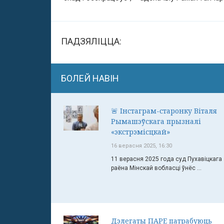
ПАДЗЯЛІЦЦА:
БОЛЕЙ НАВІН
🚨 Інстаграм-старонку Віталя
Рымашэўскага прызналі
«экстрэмісцкай»
16 верасня 2025, 16:30
11 верасня 2025 года суд Пухавіцкага
раёна Мінскай вобласці ўнёс ...
Дэлегаты ПАРЕ патрабуюць