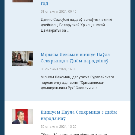
год
31 снежня 2024, 09:40
Дзяніс Садоўскі падвеў асноўныя вынікі
дзейнасці Беларускай Хрысціянскай
Дэмакратыі за ...
Мірыям Лексман віншуе Паўла
Севярынца з Днём народзінаў
30 снежня 2024, 16:30
Мірыям Лексман, дэпутатка Еўрапейскага
парламенту ад партыі "Хрысціянска-
дэмакратычны Рух" Славаччына ...
Віншуем Паўла Севярынца з днём
народзінаў
30 снежня 2024, 13:20
Сёння, 30 снежня, мы віншуем з днём