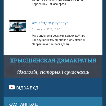
народзінаў нашага брата ...
Хто аб’яднаў Еўропу?
21 снежня 2024, 11:00
Мы запускаем серыю відэаролікаў пра
каштоўнасці хрысціянскай дэмакратыі.
Запрашаем Вас паглядзець ...
ВІДЭА БХД
КАМПАНІІ БХД