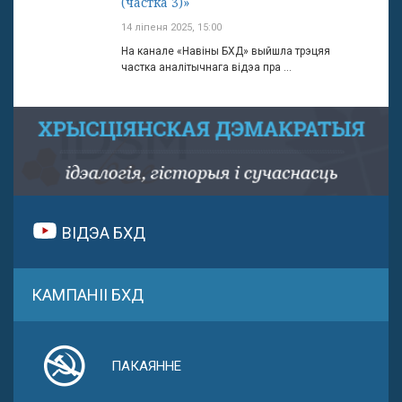
(частка 3)»
14 ліпеня 2025, 15:00
На канале «Навіны БХД» выйшла трэцяя
частка аналітычнага відэа пра ...
ВІДЭА БХД
КАМПАНІІ БХД
ПАКАЯННЕ