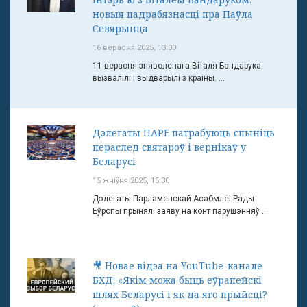
новыя падрабязнасці пра Паўла
Севярынца
16 верасня 2025, 13:00
11 верасня зняволенага Віталя Бандарука
вызвалілі і выдварылі з краіны. ...
Дэлегаты ПАРЕ патрабуюць спыніць
пераслед святароў і вернікаў у
Беларусі
15 жніўня 2025, 15:30
Дэлегаты Парламенскай Асабмлеі Рады
Еўропы прынялі заяву на конт парушэнняў ...
🎥 Новае відэа на YouTube-канале
БХД: «Якім можа быць еўрапейскі
шлях Беларусі і як да яго прыйсці?