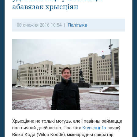
абавязак хрысціян
08 снежня 2016 10:54 |
Палітыка
Хрысціяне не толькі могуць, але і павінны займацца
палітычнай дзейнасцю. Пра гэта
Krynica.info
заявіў
Вілка Кодэ (Wilco Kodde), міжнародны сакратар