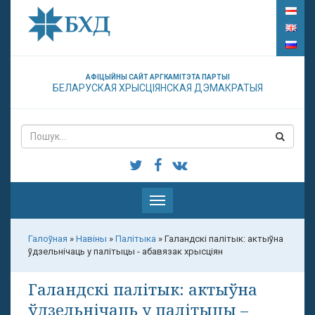
АФІЦЫЙНЫ САЙТ АРГКАМІТЭТА ПАРТЫІ
БЕЛАРУСКАЯ ХРЫСЦІЯНСКАЯ ДЭМАКРАТЫЯ
Паказаць
меню
Галоўная
»
Навіны
»
Палітыка
»
Галандскі палітык: актыўна
ўдзельнічаць у палітыцы - абавязак хрысціян
Галандскі палітык: актыўна
ўдзельнічаць у палітыцы –