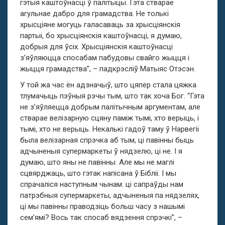
гэтыя каштоўнасці ў палітыцы. Гэта стварае
агульнае дабро для грамадства. Не толькі
хрысціяне могуць галасаваць за хрысціянскія
партыі, бо хрысціянскія каштоўнасці, я думаю,
добрыя для ўсіх. Хрысціянскія каштоўнасці
з’яўляюцца спосабам пабудовы свайго жыцця і
жыцця грамадства”, – падкрэсліў Матыяс Отэсэн.
У той жа час ён адзначыў, што цяпер стала цяжка
тлумачыць пэўныя рэчы тым, што так хоча Бог. “Гэта
не з’яўляецца добрым палітычным аргументам, але
стварае велізарную сцяну паміж тымі, хто верыць, і
тымі, хто не верыць. Некалькі гадоў таму ў Нарвегіі
была велізарная спрэчка аб тым, ці павінны быць
адчыненыя супермаркеты ў нядзелю, ці не. І я
думаю, што яны не павінны. Але мы не маглі
сцвярджаць, што гэтак напісана ў Бібліі. І мы
спрачаліся наступным чынам: ці сапраўды нам
патрэбныя супермаркеты, адчыненыя па нядзелях,
ці мы павінны праводзіць больш часу з нашымі
сем’ямі? Вось так спосаб вядзення спрэчкі”, –