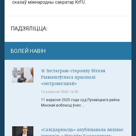
сказаў міжнародны сакратар KrFU.
ПАДЗЯЛІЦЦА:
БОЛЕЙ НАВІН
🚨 Інстаграм-старонку Віталя
Рымашэўскага прызналі
«экстрэмісцкай»
16 верасня 2025, 16:30
11 верасня 2025 года суд Пухавіцкага раёна
Мінскай вобласці ўнёс ...
«Салідарнасць» апублікавала вялікае
інтэрв’ю з Віталём Бандаруком: