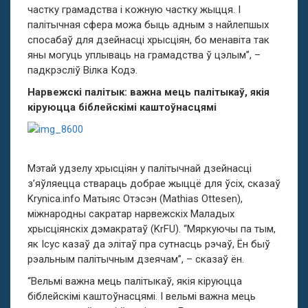
частку грамадства і кожную частку жыцця. І
палітычная сфера можа быць адным з найлепшых
спосабаў для дзейнасці хрысціян, бо менавіта так
яны могуць уплываць на грамадства ў цэлым”, –
падкрэсліў Вілка Кодэ.
Нарвежскі палітык: важна мець палітыкаў, якія
кіруюцца біблейскімі каштоўнасцямі
Мэтай удзелу хрысціян у палітычнай дзейнасці
з’яўляецца ствараць добрае жыццё для ўсіх, сказаў
Krynica.info Матыяс Отэсэн (Mathias Ottesen),
міжнародны сакратар нарвежскіх Маладых
хрысціянскіх дэмакратаў (KrFU). “Мяркуючы па тым,
як Ісус казаў да элітаў пра сутнасць рэчаў, Ён быў
рэальным палітычным дзеячам”, – сказаў ён.
“Вельмі важна мець палітыкаў, якія кіруюцца
біблейскімі каштоўнасцямі. І вельмі важна мець