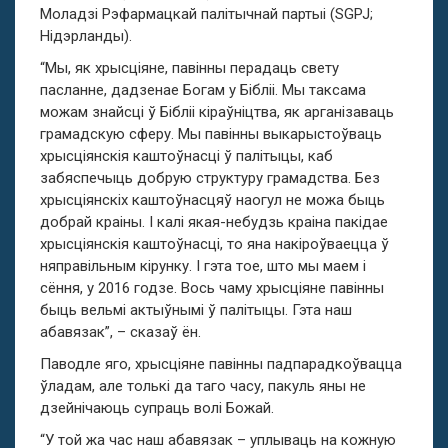
Моладзі Рэфармацкай палітычнай партыі (SGPJ;
Нідэрланды).
“Мы, як хрысціяне, павінны перадаць свету
пасланне, дадзенае Богам у Бібліі. Мы таксама
можам знайсці ў Бібліі кіраўніцтва, як арганізаваць
грамадскую сферу. Мы павінны выкарыстоўваць
хрысціянскія каштоўнасці ў палітыцы, каб
забяспечыць добрую структуру грамадства. Без
хрысціянскіх каштоўнасцяў наогул не можа быць
добрай краіны. І калі якая-небудзь краіна пакідае
хрысціянскія каштоўнасці, то яна накіроўваецца ў
няправільным кірунку. І гэта тое, што мы маем і
сёння, у 2016 годзе. Вось чаму хрысціяне павінны
быць вельмі актыўнымі ў палітыцы. Гэта наш
абавязак”, – сказаў ён.
Паводле яго, хрысціяне павінны падпарадкоўвацца
ўладам, але толькі да таго часу, пакуль яны не
дзейнічаюць супраць волі Божай.
“У той жа час наш абавязак – уплываць на кожную