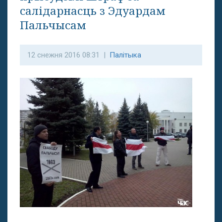
салідарнасць з Эдуардам
Пальчысам
12 снежня 2016 08:31 |
Палітыка