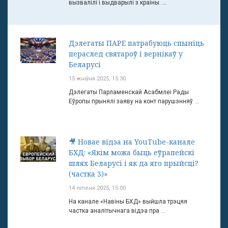
вызвалілі і выдварылі з краіны. ...
Дэлегаты ПАРЕ патрабуюць спыніць
пераслед святароў і вернікаў у
Беларусі
15 жніўня 2025, 15:30
Дэлегаты Парламенскай Асабмлеі Рады
Еўропы прынялі заяву на конт парушэнняў ...
🎥 Новае відэа на YouTube-канале
БХД: «Якім можа быць еўрапейскі
шлях Беларусі і як да яго прыйсці?
(частка 3)»
14 ліпеня 2025, 15:00
На канале «Навіны БХД» выйшла трэцяя
частка аналітычнага відэа пра ...