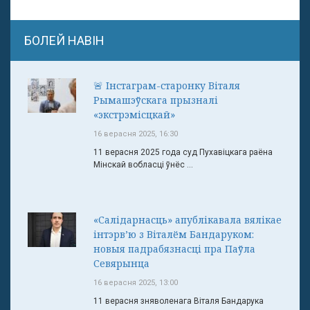
БОЛЕЙ НАВІН
🚨 Інстаграм-старонку Віталя
Рымашэўскага прызналі
«экстрэмісцкай»
16 верасня 2025, 16:30
11 верасня 2025 года суд Пухавіцкага раёна
Мінскай вобласці ўнёс ...
«Салідарнасць» апублікавала вялікае
інтэрв’ю з Віталём Бандаруком:
новыя падрабязнасці пра Паўла
Севярынца
16 верасня 2025, 13:00
11 верасня зняволенага Віталя Бандарука