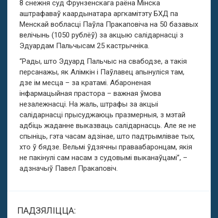
8 снежня суд Фрунзенскага раёна Мінска
аштрафаваў каардынатара аргкамітэту БХД па
Менскай вобласці Паўла Пракаповіча на 50 базавых
велічынь (1050 рублёў) за акцыю салідарнасці з
Эдуардам Пальчысам 25 кастрычніка.
“Рады, што Эдуард Пальчыс на свабодзе, а такія
персанажы, як Алімкін і Паўлавец апынуліся там,
дзе ім месца – за кратамі. Абароненая
інфармацыйная прастора – важная ўмова
незалежнасці. На жаль, штрафы за акцыі
салідарнасці прысуджаюць празмерныя, з мэтай
адбіць жаданне выказваць салідарнасць. Але яе не
спыніць, гэта часам адзінае, што падтрымлівае тых,
хто ў бядзе. Вельмі ўдзячны праваабаронцам, якія
не пакінулі сам насам з судовымі выканаўцамі”, –
адзначыў Павел Пракаповіч.
ПАДЗЯЛІЦЦА: