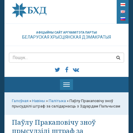
АФІЦЫЙНЫ САЙТ АРГКАМІТЭТА ПАРТЫІ
БЕЛАРУСКАЯ ХРЫСЦІЯНСКАЯ ДЭМАКРАТЫЯ
Паказаць
меню
Галоўная
»
Навіны
»
Палітыка
»
Паўлу Пракаповічу зноў
прысудзілі штраф за салідарнасць з Эдуардам Пальчысам
Паўлу Пракаповічу зноў
прысудзілі штраф за