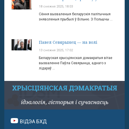
18 снежня 2025, 18:03
Сёння вызваленыя беларускія палітычныя
зняволеныя прыбылі ў Вільню. З Польшчы ...
Павел Севярынец — на волі
13 снежня 2025, 17:02
Беларуская хрысціянская дэмакратыя вітае
вызваленне Паўла Севярынца, аднаго з
лідараў ...
ВІДЭА БХД