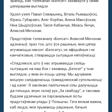
зрабіць, каб тэлеканал «Белсат» захаваўся ў сваім
цяперашнім выглядзе.
Удзел узялі Павал Севярынец, Віталь Рымашэўскі,
Юрась Губарэвіч, Алег Корбан, Алена Макоўская,
Ніна Шыдлоўская, Таісія Кабанчук, Міхась Янчук,
Аляксей Мінчонак.
Прадстаўнік тэлеканалу «Белсат» Аляксей Мінчонак
адзначыў: праз тое, што ўсе рашэньні, якія цяпер
агучваюцца наконт «Белсату», не афіцыйныя і не
канчатковыя, ствараецца сытуацыя няпэўнасьці:
«Спадзяюся, што ў нас атрымаецца схіліць
сытуацыю на наш бок і захаваць „Белсат“ у тым
выглядзе, у якім ён ёсьць цяпер. Мы адчуваем
моцную салідарнасьць грамадзянскай супольнасьці
і ад калег. Я заклікаю палітычныя сілы далучыцца
да пэтыцыі, якую склаў рух „За свабоду“, а таксама
будзем удзячныя за пэрсанальныя лісты
прадстаўнікам улады ў Польшчы. Гэта вельмі важна,
каб людзі, якія прымаюць рашэньне, бачылі