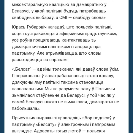
міжсэктаральную кааліцыю за дэмакратыю ў
Беларусі, у якой палітыкі будуць патрабаваць
свабодных выбараў, а СМІ — свабоду слова».
Юрась Губарэвіч нагадаў, што польскія палітыкі,
хоць і сустракаюцца з афіцыйнымі прадстаўнікамі,
усё роўна працягваюць кантактаваць зь
дэмакратычнымі палітыкамі і гавораць пра
падтрымку. Але атрымліваецца, што словы
разыходзяцца са справамі.
«„Белсат“ — адзіны тэлеканал, які даваў слова ўсім.
Я перакананы ў запатрабаванасьці гэтага каналу,
дзякуючы яму палітыкі таксама становяцца
пазнавальнымі. Мы не разумеем, чаму ў Польшчы
зьмянілася стаўленьне да Беларусі, у той час як у
самой Беларусі нічога не зьмянілася, дэмакратыі не
пабольшала».
Прысутныя вырашылі праводзіць збор подпісаў у
падтрымку «Белсату» ў электронным і папяровым
выглядзе. Адрасаты гэтых лістоў — польскія