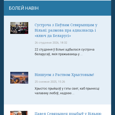
БОЛЕЙ НАВІН
Сустрэча з Паўлам Севярынцам у
Вільні: размова пра адказнасць і
«ключ да Беларусі»
26 студзеня 2026, 18:32
22 студзеня ў Вільні адбылася сустрэча
беларусаў, якія пражываюць у ...
Віншуем з Раством Хрыстовым!
25 снежня 2025, 15:26
Хрыстос прыйшоў у гэты свет, каб прынесці
чалавеку любоў, надзею ...
Павел Севярынец прыбыў у Вільню