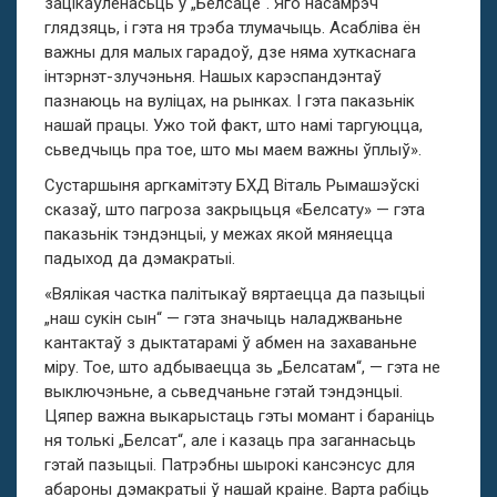
зацікаўленасьць у „Белсаце“. Яго насамрэч
глядзяць, і гэта ня трэба тлумачыць. Асабліва ён
важны для малых гарадоў, дзе няма хуткаснага
інтэрнэт-злучэньня. Нашых карэспандэнтаў
пазнаюць на вуліцах, на рынках. І гэта паказьнік
нашай працы. Ужо той факт, што намі таргуюцца,
сьведчыць пра тое, што мы маем важны ўплыў».
Сустаршыня аргкамітэту БХД Віталь Рымашэўскі
сказаў, што пагроза закрыцьця «Белсату» — гэта
паказьнік тэндэнцыі, у межах якой мяняецца
падыход да дэмакратыі.
«Вялікая частка палітыкаў вяртаецца да пазыцыі
„наш сукін сын“ — гэта значыць наладжваньне
кантактаў з дыктатарамі ў абмен на захаваньне
міру. Тое, што адбываецца зь „Белсатам“, — гэта не
выключэньне, а сьведчаньне гэтай тэндэнцыі.
Цяпер важна выкарыстаць гэты момант і бараніць
ня толькі „Белсат“, але і казаць пра заганнасьць
гэтай пазыцыі. Патрэбны шырокі кансэнсус для
абароны дэмакратыі ў нашай краіне. Варта рабіць