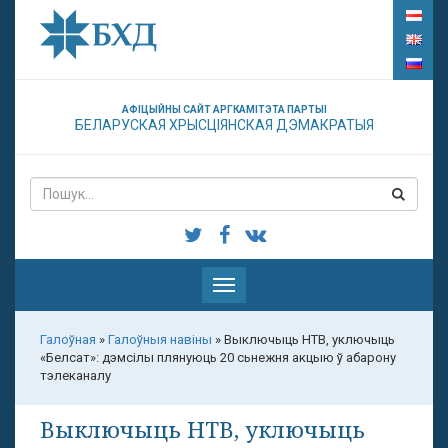
АФІЦЫЙНЫ САЙТ АРГКАМІТЭТА ПАРТЫІ
БЕЛАРУСКАЯ ХРЫСЦІЯНСКАЯ ДЭМАКРАТЫЯ
Паказаць
меню
Галоўная
»
Галоўныя навіны
»
Выключыць НТВ, уключыць
«Белсат»: дэмсілы плянуюць 20 сьнежня акцыю ў абарону
тэлеканалу
Выключыць НТВ, уключыць