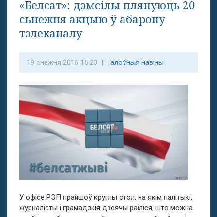
«Белсат»: дэмсілы плянуюць 20
сьнежня акцыю ў абарону
тэлеканалу
19 снежня 2016 15:23 |
Галоўныя навіны
У офісе РЭП прайшоў круглы стол, на якім палітыкі,
журналісты і грамадзкія дзеячы раіліся, што можна