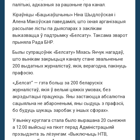
палітыкі, адказныя за рашэньне пра канал.
Кіраўніцы «Бацькаўшчыны» Ніна Шыдлоўская і
Алена Макоўская паведамілі, што іхная арганізацыя
рассылае лісты па дыяспарах з заклікам
выказвацца ў падтрымку «Белсату». Таксама зварот
прыняла Рада БНР.
Былы супрацоўнік «Белсату» Міхась Янчук нагадаў,
што вынікам закрыцьця каналу стане звальненьне
200 выдатных журналістаў, якія, верагодна, пакінуць
прафэсію.
«„Белсат“ — гэта больш за 200 беларускіх
журналістаў, якія ў вельмі цяжкіх умовах, без
акрэдытацыі працуюць. Яны застаюцца абсалютна
сацыяльна не абароненымі, яны сыдуць з прафэсіі,
бо будуць шукаць заробак у іншых сфэрах».
У выніку круглага стала было вырашана 20 сьнежня
а 12.00 выйсьці на пікет перад Адміністрацыяй
прэзыдэнта зь лёзунгам: «Выключыць НТВ,