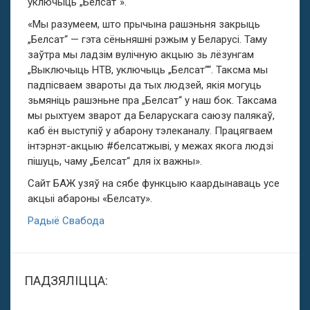
уключыць „Белсат“».
«Мы разумеем, што прычына рашэньня закрыць
„Белсат“ — гэта сёньняшні рэжым у Беларусі. Таму
заўтра мы ладзім вулічную акцыю зь лёзунгам
„Выключыць НТВ, уключыць „Белсат““. Таксма мы
падпісваем звароты да тых людзей, якія могуць
зьмяніць рашэньне пра „Белсат“ у наш бок. Таксама
мы рыхтуем зварот да Беларускага саюзу палякаў,
каб ён выступіў у абарону тэлеканалу. Працягваем
інтэрнэт-акцыю #белсатжыві, у межах якога людзі
пішуць, чаму „Белсат“ для іх важны».
Сайт БАЖ узяў на сябе функцыю каардынаваць усе
акцыі абароны «Белсату».
Радыё Свабода
ПАДЗЯЛІЦЦА: