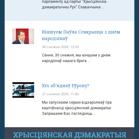
парламенту ад партыі "Хрысціянска-
дэмакратычны Рух" Славаччына ...
Віншуем Паўла Севярынца з днём
народзінаў
30 снежня 2024, 13:20
Сёння, 30 снежня, мы віншуем з днём
народзінаў нашага брата ...
Хто аб’яднаў Еўропу?
21 снежня 2024, 11:00
Мы запускаем серыю відэаролікаў пра
каштоўнасці хрысціянскай дэмакратыі.
Запрашаем Вас паглядзець ...