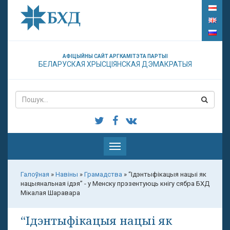
АФІЦЫЙНЫ САЙТ АРГКАМІТЭТА ПАРТЫІ
БЕЛАРУСКАЯ ХРЫСЦІЯНСКАЯ ДЭМАКРАТЫЯ
Паказаць
меню
Галоўная
»
Навіны
»
Грамадства
»
“Ідэнтыфікацыя нацыі як
нацыянальная ідэя” - у Менску прэзентуюць кнігу сябра БХД
Мікалая Шаравара
“Ідэнтыфікацыя нацыі як