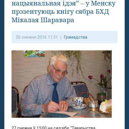
нацыянальная ідэя” – у Менску
прэзентуюць кнігу сябра БХД
Мікалая Шаравара
26 снежня 2016 11:31 |
Грамадства
27 снежня ў 15:00 на сядзібе “Таварыства