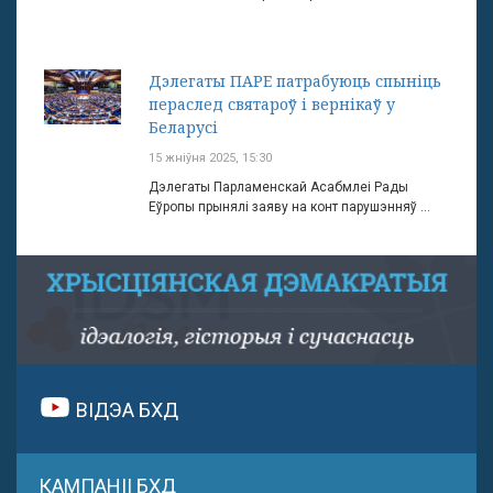
Дэлегаты ПАРЕ патрабуюць спыніць
пераслед святароў і вернікаў у
Беларусі
15 жніўня 2025, 15:30
Дэлегаты Парламенскай Асабмлеі Рады
Еўропы прынялі заяву на конт парушэнняў ...
ВІДЭА БХД
КАМПАНІІ БХД