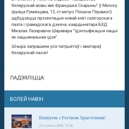
беларускай мовы імя Францішка Скарыны” ў Менску
(вуліца Румянцава, 13, ст.метро Плошча Перамогі)
адбудзецца прэзентацыя новай кнігі салігорскага
паэта і грамадскага дзеяча, каардынатара БХД
Мікалая Лазаравіча Шаравара “Ідэнтыфікацыя нацыі
як нацыянальная ідэя”.
Шчыра запрашаем усіх патрыётаў і аматараў
беларускай паэзіі!
ПАДЗЯЛІЦЦА:
БОЛЕЙ НАВІН
Віншуем з Раством Хрыстовым!
25 снежня 2025, 15:26