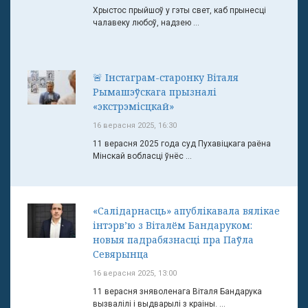
Хрыстос прыйшоў у гэты свет, каб прынесці
чалавеку любоў, надзею ...
🚨 Інстаграм-старонку Віталя
Рымашэўскага прызналі
«экстрэмісцкай»
16 верасня 2025, 16:30
11 верасня 2025 года суд Пухавіцкага раёна
Мінскай вобласці ўнёс ...
«Салідарнасць» апублікавала вялікае
інтэрв’ю з Віталём Бандаруком:
новыя падрабязнасці пра Паўла
Севярынца
16 верасня 2025, 13:00
11 верасня зняволенага Віталя Бандарука
вызвалілі і выдварылі з краіны. ...