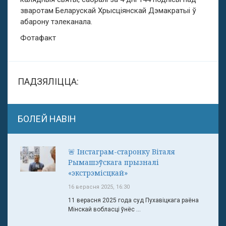
зваротам Беларускай Хрысціянскай Дэмакратыі ў
абарону тэлеканала.
Фотафакт
ПАДЗЯЛІЦЦА:
БОЛЕЙ НАВІН
🚨 Інстаграм-старонку Віталя
Рымашэўскага прызналі
«экстрэмісцкай»
16 верасня 2025, 16:30
11 верасня 2025 года суд Пухавіцкага раёна
Мінскай вобласці ўнёс ...