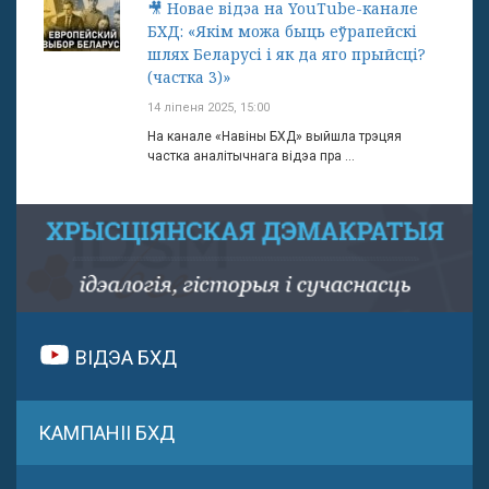
🎥 Новае відэа на YouTube-канале
БХД: «Якім можа быць еўрапейскі
шлях Беларусі і як да яго прыйсці?
(частка 3)»
14 ліпеня 2025, 15:00
На канале «Навіны БХД» выйшла трэцяя
частка аналітычнага відэа пра ...
ВІДЭА БХД
КАМПАНІІ БХД