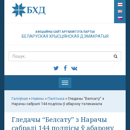
АФІЦЫЙНЫ САЙТ АРГКАМІТЭТА ПАРТЫІ
БЕЛАРУСКАЯ ХРЫСЦІЯНСКАЯ ДЭМАКРАТЫЯ
Паказаць
меню
Галоўная
»
Навіны
»
Палітыка
»
Гледачы "Белсату" з
Нарачы сабралі 144 подпісы ў абарону тэлеканала
Гледачы “Белсату” з Нарачы
сабралі 144 подпісы ў абарону