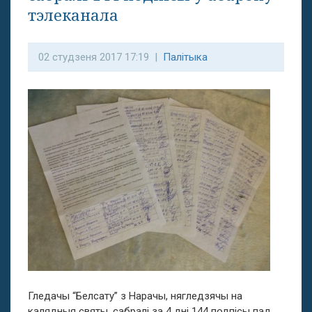
тэлеканала
02 студзеня 2017 17:19 |
Палітыка
Гледачы “Белсату” з Нарачы, нягледзячы на
калядныя святы, сабралі за 4 дні 144 подпісы пад