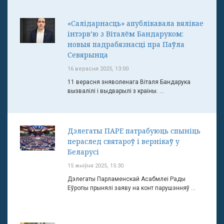
«Салідарнасць» апублікавала вялікае
інтэрв’ю з Віталём Бандаруком:
новыя падрабязнасці пра Паўла
Севярынца
16 верасня 2025, 13:00
11 верасня зняволенага Віталя Бандарука
вызвалілі і выдварылі з краіны. ...
Дэлегаты ПАРЕ патрабуюць спыніць
пераслед святароў і вернікаў у
Беларусі
15 жніўня 2025, 15:30
Дэлегаты Парламенскай Асабмлеі Рады
Еўропы прынялі заяву на конт парушэнняў ...