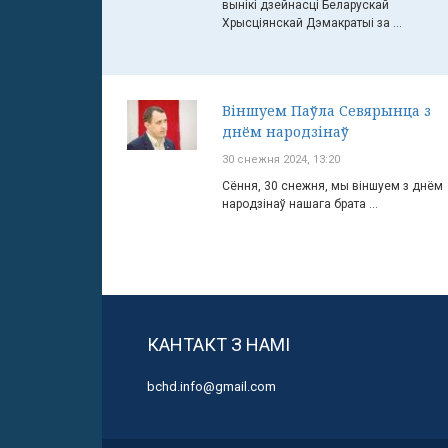
вынікі дзейнасці Беларускай
Хрысціянскай Дэмакратыі за ...
Віншуем Паўла Севярынца з
днём народзінаў
30 снежня 2024, 13:20
Сёння, 30 снежня, мы віншуем з днём
народзінаў нашага брата ...
КАНТАКТ З НАМІ
bchd.info@gmail.com