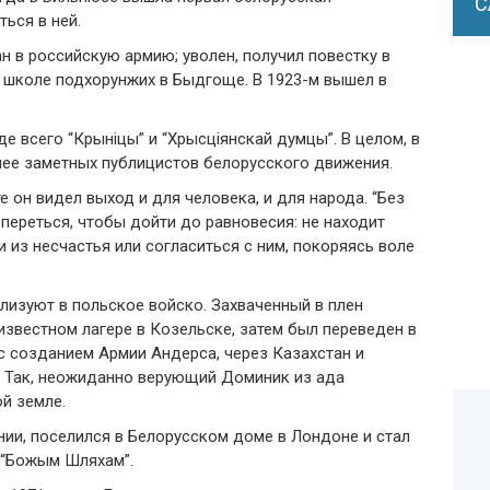
С
ться в ней.
ан в российскую армию; уволен, получил повестку в
в школе подхорунжих в Быдгоще. В 1923-м вышел в
е всего “Крыніцы” и “Хрысціянскай думцы”. В целом, в
лее заметных публицистов белорусского движения.
 он видел выход и для человека, и для народа. “Без
 опереться, чтобы дойти до равновесия: не находит
и из несчастья или согласиться с ним, покоряясь воле
илизуют в польское войско. Захваченный в плен
известном лагере в Козельске, затем был переведен в
 с созданием Армии Андерса, через Казахстан и
. Так, неожиданно верующий Доминик из ада
й земле.
нии, поселился в Белорусском доме в Лондоне и стал
 “Божым Шляхам”.