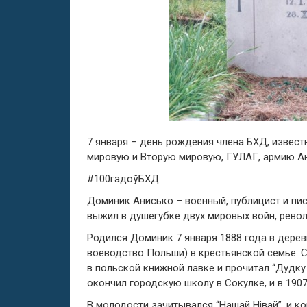
7 января – день рождения члена БХД, извест
мировую и Вторую мировую, ГУЛАГ, армию А
#100гадоўБХД
Доминик Анисько – военный, публицист и писа
выжил в душегубке двух мировых войн, револ
Родился Доминик 7 января 1888 года в дере
воеводство Польши) в крестьянской семье. 
в польской книжной лавке и прочитал “Дудку
окончил городскую школу в Сокулке, и в 190
В молодости зачитывался “Нашай Нівай”, и к