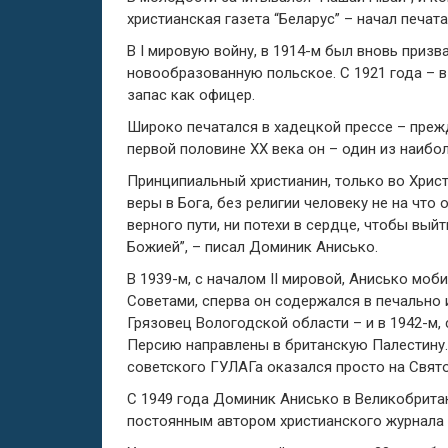
христианская газета “Беларус” – начал печата
В І мировую войну, в 1914-м был вновь призв
новообразованную польское. С 1921 года – 
запас как офицер.
Широко печатался в хадецкой прессе – прежд
первой половине ХХ века он – один из наибо
Принципиальный христианин, только во Христе
веры в Бога, без религии человеку не на что
верного пути, ни потехи в сердце, чтобы выйт
Божией”, – писал Доминик Анисько.
В 1939-м, с началом II мировой, Анисько моб
Советами, сперва он содержался в печально 
Грязовец Вологодской области – и в 1942-м,
Персию направлены в британскую Палестину
советского ГУЛАГа оказался просто на Свято
С 1949 года Доминик Анисько в Великобрита
постоянным автором христианского журнала