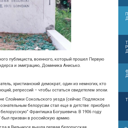
П
Т
Р
Д
ного публициста, военного, который прошел Первую
ндерса и эмиграцию, Доминика Анисько.
Ф
тель, христианский демократ, один из немногих, кто
юций, репрессий – чтобы остаться свидетелем эпохи.
вне Слойники Сокольского уезда (сейчас Подляское
Т
Сознательным белорусам стал еще в детстве: приобрел
 белорусскую” Франтишка Богушевича. В 1906 году
7 был призван в российскую армию.
огда в Вильнюсе вышла первая белорусская