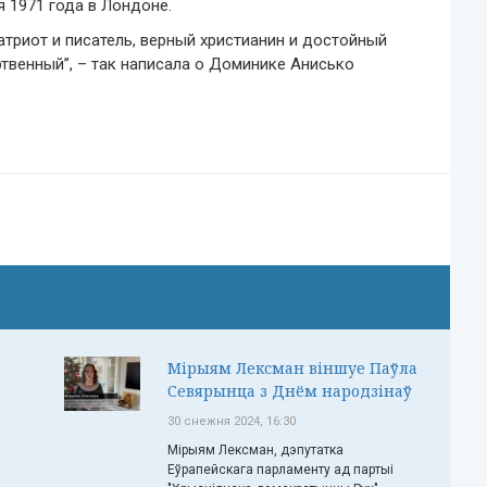
 1971 года в Лондоне.
атриот и писатель, верный христианин и достойный
твенный”, – так написала о Доминике Анисько
Мірыям Лексман віншуе Паўла
Севярынца з Днём народзінаў
30 снежня 2024, 16:30
Мірыям Лексман, дэпутатка
Еўрапейскага парламенту ад партыі