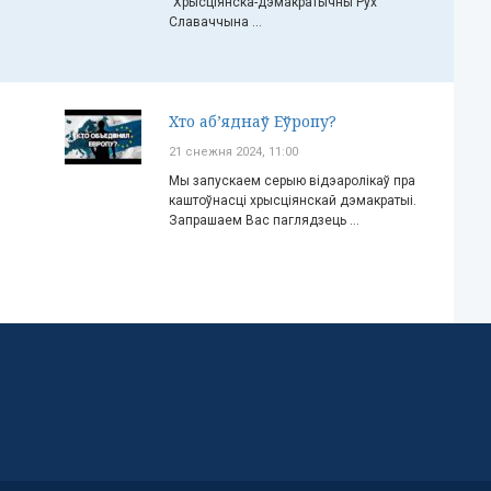
"Хрысціянска-дэмакратычны Рух"
Славаччына ...
Хто аб’яднаў Еўропу?
21 снежня 2024, 11:00
Мы запускаем серыю відэаролікаў пра
каштоўнасці хрысціянскай дэмакратыі.
Запрашаем Вас паглядзець ...