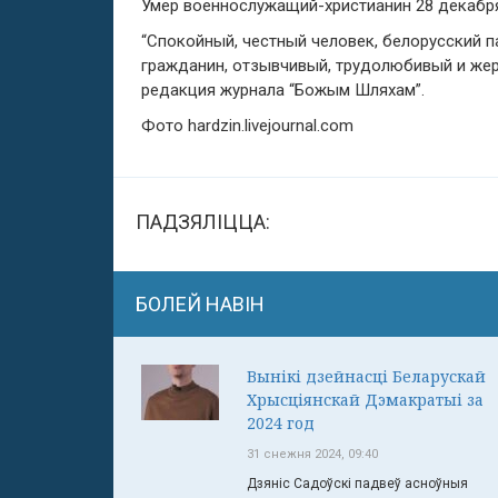
Умер военнослужащий-христианин 28 декабря
“Спокойный, честный человек, белорусский п
гражданин, отзывчивый, трудолюбивый и жер
редакция журнала “Божым Шляхам”.
Фото hardzin.livejournal.com
ПАДЗЯЛІЦЦА:
БОЛЕЙ НАВІН
Вынікі дзейнасці Беларускай
Хрысціянскай Дэмакратыі за
2024 год
31 снежня 2024, 09:40
Дзяніс Садоўскі падвеў асноўныя