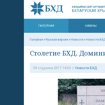
АФІЦЫЙНЫ САЙТ АРГКАМІТ
БЕЛАРУСКАЯ ХР
ГАЛОЎНАЯ
НАВІНЫ
Галоўная
»
Русская версия
»
Новости
»
Новости БХ
Столетие БХД. Домин
09 студзеня 2017 14:04 |
Новости БХД