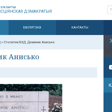
ЭТА ПАРТЫІ
ЫСЦІЯНСКАЯ ДЭМАКРАТЫЯ
БІБЛІЯТЭКА
КАНТАКТЫ
Д
»
Столетие БХД. Доминик Анисько
ик Анисько
К