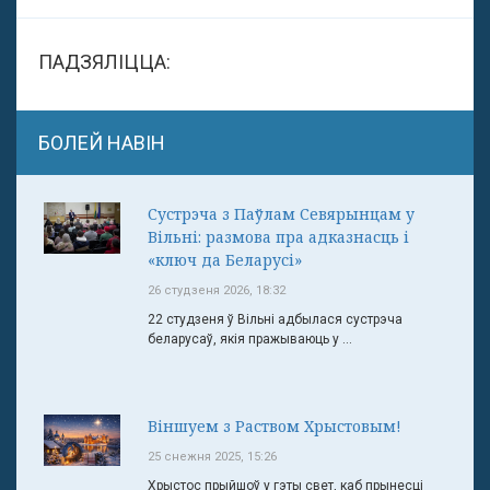
ПАДЗЯЛІЦЦА:
БОЛЕЙ НАВІН
Сустрэча з Паўлам Севярынцам у
Вільні: размова пра адказнасць і
«ключ да Беларусі»
26 студзеня 2026, 18:32
22 студзеня ў Вільні адбылася сустрэча
беларусаў, якія пражываюць у ...
Віншуем з Раством Хрыстовым!
25 снежня 2025, 15:26
Хрыстос прыйшоў у гэты свет, каб прынесці