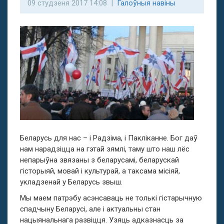
09 студзеня 2017 14:08 |
Галоўныя навіны
Беларусь для нас – і Радзіма, і Пакліканне. Бог даў
нам нарадзіцца на гэтай зямлі, таму што наш лёс
непарыўна звязаны з беларусамі, беларускай
гісторыяй, мовай і культурай, а таксама місіяй,
укладзенай у Беларусь звыш.
Мы маем патрэбу асэнсаваць не толькі гістарычную
спадчыну Беларусі, але і актуальны стан
нацыянальнага развіцця. Узяць адказнасць за