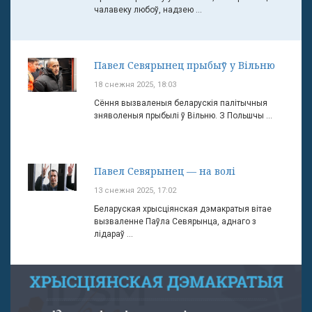
чалавеку любоў, надзею ...
Павел Севярынец прыбыў у Вільню
18 снежня 2025, 18:03
Сёння вызваленыя беларускія палітычныя
зняволеныя прыбылі ў Вільню. З Польшчы ...
Павел Севярынец — на волі
13 снежня 2025, 17:02
Беларуская хрысціянская дэмакратыя вітае
вызваленне Паўла Севярынца, аднаго з
лідараў ...