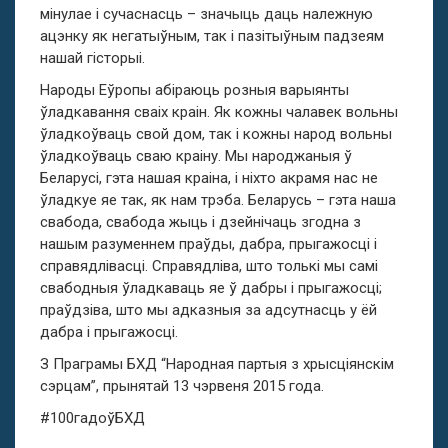
мінулае і сучаснасць – значыць даць належную
ацэнку як негатыўным, так і пазітыўным падзеям
нашай гісторыі.
Народы Еўропы абіраюць розныя варыянты
ўладкавання сваіх краін. Як кожны чалавек вольны
ўладкоўваць свой дом, так і кожны народ вольны
ўладкоўваць сваю краіну. Мы народжаныя ў
Беларусі, гэта нашая краіна, і ніхто акрамя нас не
ўладкуе яе так, як нам трэба. Беларусь – гэта наша
свабода, свабода жыць і дзейнічаць згодна з
нашым разуменнем праўды, дабра, прыгажосці і
справядлівасці. Справядліва, што толькі мы самі
свабодныя ўладкаваць яе ў дабры і прыгажосці;
праўдзіва, што мы адказныя за адсутнасць у ёй
дабра і прыгажосці.
З Праграмы БХД “Народная партыя з хрысціянскім
сэрцам”, прынятай 13 чэрвеня 2015 года.
#100гадоўБХД