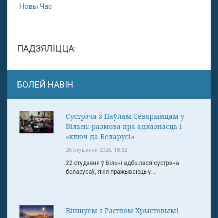
Новы Час
ПАДЗЯЛІЦЦА:
БОЛЕЙ НАВІН
Сустрэча з Паўлам Севярынцам у
Вільні: размова пра адказнасць і
«ключ да Беларусі»
26 студзеня 2026, 18:32
22 студзеня ў Вільні адбылася сустрэча
беларусаў, якія пражываюць у ...
Віншуем з Раством Хрыстовым!