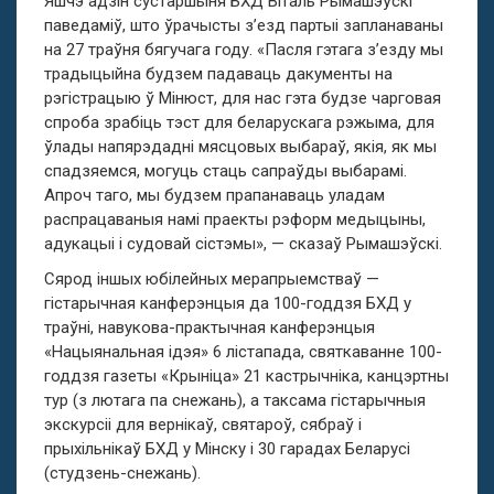
Яшчэ адзін сустаршыня БХД Віталь Рымашэўскі
паведаміў, што ўрачысты з’езд партыі запланаваны
на 27 траўня бягучага году. «Пасля гэтага з’езду мы
традыцыйна будзем падаваць дакументы на
рэгістрацыю ў Мінюст, для нас гэта будзе чарговая
спроба зрабіць тэст для беларускага рэжыма, для
ўлады напярэдадні мясцовых выбараў, якія, як мы
спадзяемся, могуць стаць сапраўды выбарамі.
Апроч таго, мы будзем прапанаваць уладам
распрацаваныя намі праекты рэформ медыцыны,
адукацыі і судовай сістэмы», — сказаў Рымашэўскі.
Сярод іншых юбілейных мерапрыемстваў —
гістарычная канферэнцыя да 100-годдзя БХД у
траўні, навукова-практычная канферэнцыя
«Нацыянальная ідэя» 6 лістапада, святкаванне 100-
годдзя газеты «Крыніца» 21 кастрычніка, канцэртны
тур (з лютага па снежань), а таксама гістарычныя
экскурсіі для вернікаў, святароў, сябраў і
прыхільнікаў БХД у Мінску і 30 гарадах Беларусі
(студзень-снежань).