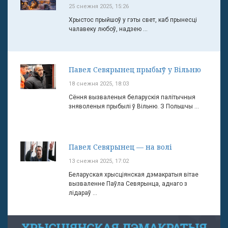
25 снежня 2025, 15:26
Хрыстос прыйшоў у гэты свет, каб прынесці
чалавеку любоў, надзею ...
Павел Севярынец прыбыў у Вільню
18 снежня 2025, 18:03
Сёння вызваленыя беларускія палітычныя
зняволеныя прыбылі ў Вільню. З Польшчы ...
Павел Севярынец — на волі
13 снежня 2025, 17:02
Беларуская хрысціянская дэмакратыя вітае
вызваленне Паўла Севярынца, аднаго з
лідараў ...