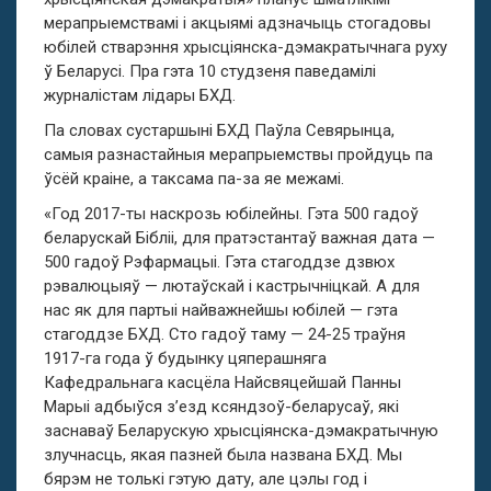
мерапрыемствамі і акцыямі адзначыць стогадовы
юбілей стварэння хрысціянска-дэмакратычнага руху
ў Беларусі. Пра гэта 10 студзеня паведамілі
журналістам лідары БХД.
Па словах сустаршыні БХД Паўла Севярынца,
самыя разнастайныя мерапрыемствы пройдуць па
ўсёй краіне, а таксама па-за яе межамі.
«Год 2017-ты наскрозь юбілейны. Гэта 500 гадоў
беларускай Бібліі, для пратэстантаў важная дата —
500 гадоў Рэфармацыі. Гэта стагоддзе дзвюх
рэвалюцыяў — лютаўскай і кастрычніцкай. А для
нас як для партыі найважнейшы юбілей — гэта
стагоддзе БХД. Сто гадоў таму — 24-25 траўня
1917-га года ў будынку цяперашняга
Кафедральнага касцёла Найсвяцейшай Панны
Марыі адбыўся з’езд ксяндзоў-беларусаў, які
заснаваў Беларускую хрысціянска-дэмакратычную
злучнасць, якая пазней была названа БХД. Мы
бярэм не толькі гэтую дату, але цэлы год і