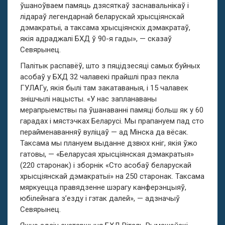
ўшаноўваем памяць дзясяткаў заснавальнікаў і
лідараў легендарнай беларускай хрысціянскай
дэмакратыі, а таксама хрысціянскіх дэмакратаў,
якія адраджалі БХД ў 90-я гады», — сказаў
Севярынец.
Палітык распавёў, што з пяцідзесяці самых буйных
асобаў у БХД 32 чалавекі прайшлі праз пекла
ГУЛАГу, якія былі там закатаваныя, і 15 чалавек
знішчылі нацысты. «У нас запланаваны
мерапрыемствы па ўшанаванні памяці больш як у 60
гарадах і мястэчках Беларусі. Мы прапануем пад сто
перайменаванняў вуліцаў — ад Мінска да вёсак.
Таксама мы плануем выданне дзвюх кніг, якія ўжо
гатовы, — «Беларусая хрысціянская дэмакратыя»
(220 старонак) і зборнік «Сто асобаў беларускай
хрысціянскай дэмакратыі» на 250 старонак. Таксама
мяркуецца правядзенне шэрагу канферэнцыяў,
юбілейнага з’езду і гэтак далей», — адзначыў
Севярынец.