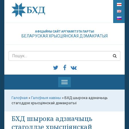
АФІЦЫЙНЫ САЙТ АРГКАМІТЭТА ПАРТЫІ
БЕЛАРУСКАЯ ХРЫСЦІЯНСКАЯ ДЭМАКРАТЫЯ
Паказаць
меню
Галоўная
»
Галоўныя навіны
»
БХД шырока адзначыць
стагоддзе хрысціянскай дэмакратыі
БХД шырока адзначыць
стагоддзе хрысціянскай