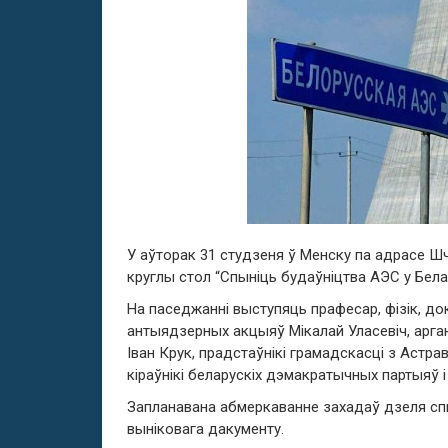
У аўторак 31 студзеня ў Менску па адрасе Ш
круглы стол “Спыніць будаўніцтва АЭС у Белар
На паседжанні выступяць прафесар, фізік, док
антыядзерных акцыяў Мікалай Уласевіч, арга
Іван Крук, прадстаўнікі грамадскасці з Астр
кіраўнікі беларускіх дэмакратычных партыяў 
Запланавана абмеркаванне захадаў дзеля сп
выніковага дакументу.