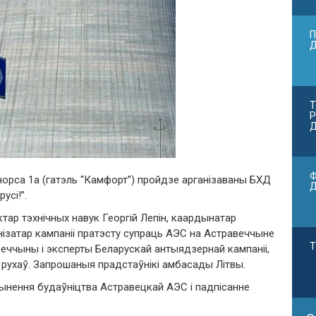
П
Т
Р
Д
Ф
чорса 1а (гатэль “Камфорт”) пройдзе арганізаваны БХД
усі!”.
тар тэхнічных навук Георгій Лепін, каардынатар
нізатар кампаніі пратэсту супраць АЭС на Астравеччыне
Т
авеччыны і эксперты Беларускай антыядзернай кампаніі,
і рухаў. Запрошаныя прадстаўнікі амбасады Літвы.
ынення будаўніцтва Астравецкай АЭС і падпісанне