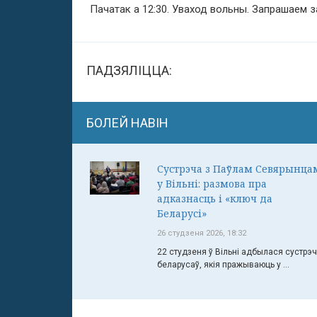
Пачатак а 12:30. Уваход вольны. Запрашаем за
ПАДЗЯЛІЦЦА:
БОЛЕЙ НАВІН
Сустрэча з Паўлам Севярынца
у Вільні: размова пра
адказнасць і «ключ да
Беларусі»
26 студзеня 2026, 18:32
22 студзеня ў Вільні адбылася сустрэ
беларусаў, якія пражываюць у ...