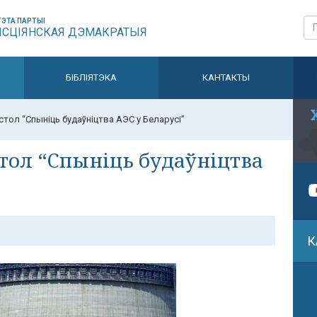
ЭТА ПАРТЫІ
ЫСЦІЯНСКАЯ ДЭМАКРАТЫЯ
БІБЛІЯТЭКА
КАНТАКТЫ
стол “Спыніць будаўніцтва АЭС у Беларусі”
стол “Спыніць будаўніцтва
К