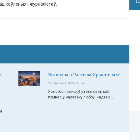
С
цікаўленых і журналістаў.
м
Віншуем з Раством Хрыстовым!
25 снежня 2025, 15:26
Хрыстос прыйшоў у гэты свет, каб
прынесці чалавеку любоў, надзею ...
ча