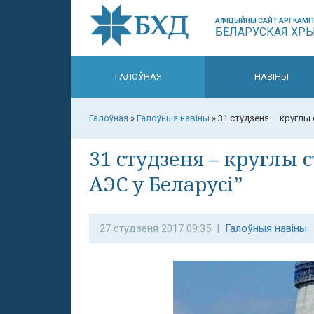
АФІЦЫЙНЫ САЙТ АРГКАМІТ
БЕЛАРУСКАЯ ХР
ГАЛОЎНАЯ
НАВІНЫ
Галоўная
»
Галоўныя навіны
»
31 студзеня – круглы 
31 студзеня – круглы 
АЭС у Беларусі”
27 студзеня 2017 09:35 |
Галоўныя навіны