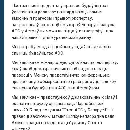
Пастаянныя інцыдэнты ў працэсе будаўніцтва і
ўсталявання рэактару пацвярджаюць самыя
змрочныя прагнозы і трывогі экспертаў,
назіральнікаў, эколагаў і жыхароў Беларусі: запуск
АЭС у Астраўцы можа выліцца ў катастрофу і для
нашай краіны, і для еўрапейскіх краінаў.
Мы патрабуем ад афіцыйных уладаў неадкладна
спыніць будаўніцтва АЭС.
Мы заклікаем міжнародную супольнасць, экспертаў,
кіраўнікоў дэмакратычных сілаў падрыхтаваць і
правесці ў Менску прадстаўнічую канферэнцыю,
прысвечаную абмеркаванню і распрацоўцы шляхоў
спынення будаўніцтва АЭС пад Астраўцом.
Мы заклікаем прадстаўнікоў дэмакратычных сілаў і
экалагічных рухаў арганізаваць Чарнобыльскі
шлях-2017 пад лозунгам “Стоп АЭС у Беларусі!” – і
правесці заключны мітынг Шляху непасрэдна каля
Адміністрацыі прэзідэнта ці будынку Савета
міністраў.