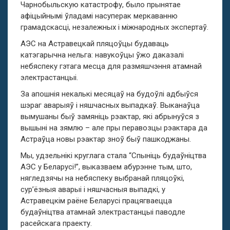
Чарнобыльскую катастрофу, было прынятае
афіцыйнымі ўладамі насуперак меркаванню
грамадскасці, незалежных і міжнародных экспертаў.
АЭС на Астравецкай пляцоўцы будаваць
катэгарычна нельга: навукоўцы ўжо даказалі
небяспеку гэтага месца для размяшчэння атамнай
электрастанцыі.
За апошнія некалькі месяцаў на будоўлі адбыўся
шэраг аварыяў і няшчасных выпадкаў. Выканаўца
вымушаны быў замяніць рэактар, які абрынуўся з
вышыні на зямлю – але пры перавозцы рэактара да
Астраўца новы рэактар зноў быў пашкоджаны.
Мы, удзельнікі круглага стала “Спыніць будаўніцтва
АЭС у Беларусі!”, выказваем абурэнне тым, што,
нягледзячы на небяспеку выбранай пляцоўкі,
сур’ёзныя аварыі і няшчасныя выпадкі, у
Астравецкім раёне Беларусі працягваецца
будаўніцтва атамнай электрастанцыі паводле
расейскага праекту.