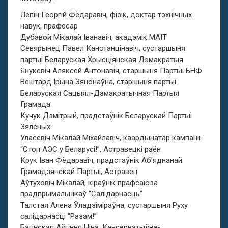
Лепін Георгій Фёдаравіч, фізік, доктар тэхнічных
навук, прафесар
Дубавой Мікалай Іванавіч, акадэмік МАІТ
Севярынец Павел Канстанцінавіч, сустаршыня
партыі Беларуская Хрысціянская Дэмакратыя
Янукевіч Аляксей Антонавіч, старшыня Партыі БНФ
Вештард Ірына Зянонаўна, старшыня партыі
Беларуская Сацыял-Дэмакратычная Партыя
Грамада
Кучук Дзмітрый, прадстаўнік Беларускай Партыі
Зялёных
Уласевіч Мікалай Міхайлавіч, каардынатар кампаніі
“Стоп АЭС у Беларусі!”, Астравецкі раён
Крук Іван Фёдаравіч, прадстаўнік Аб’яднанай
Грамадзянскай Партыі, Астравец
Аўтуховіч Мікалай, кіраўнік прафсаюза
прадпрымальнікаў “Салідарнасць”
Талстая Алена Ўладзіміраўна, сустаршыня Руху
салідарнасці “Разам!”
Багінская Аўгіння Ніна, Кансерватыўна-