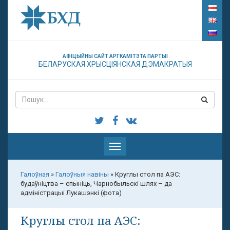
АФІЦЫЙНЫ САЙТ АРГКАМІТЭТА ПАРТЫІ
БЕЛАРУСКАЯ ХРЫСЦІЯНСКАЯ ДЭМАКРАТЫЯ
Паказаць
меню
Галоўная
»
Галоўныя навіны
»
Круглы стол па АЭС:
будаўніцтва – спыніць, Чарнобыльскі шлях – да
адміністрацыі Лукашэнкі (фота)
Круглы стол па АЭС: