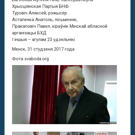
Хрысціянская Партыя БНФ
Туровіч Аляксей, рэжысёр
Астапенка Анатоль, пісьменнік,
Пракаповіч Павел, кіраўнік Мінскай абласной
арганізацыі БХД
І іншыя – агулам 23 удзельнікі.
Менск, 31 студзеня 2017 года.
Фота svaboda.org