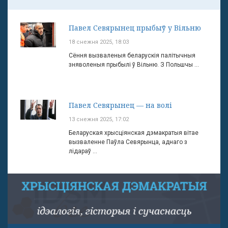
Павел Севярынец прыбыў у Вільню
18 снежня 2025, 18:03
Сёння вызваленыя беларускія палітычныя
зняволеныя прыбылі ў Вільню. З Польшчы ...
Павел Севярынец — на волі
13 снежня 2025, 17:02
Беларуская хрысціянская дэмакратыя вітае
вызваленне Паўла Севярынца, аднаго з
лідараў ...