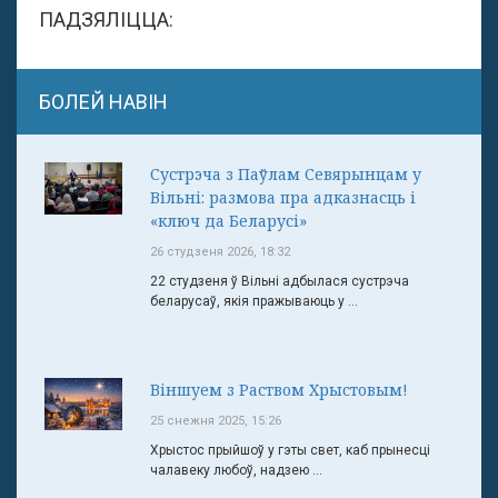
ПАДЗЯЛІЦЦА:
БОЛЕЙ НАВІН
Сустрэча з Паўлам Севярынцам у
Вільні: размова пра адказнасць і
«ключ да Беларусі»
26 студзеня 2026, 18:32
22 студзеня ў Вільні адбылася сустрэча
беларусаў, якія пражываюць у ...
Віншуем з Раством Хрыстовым!
25 снежня 2025, 15:26
Хрыстос прыйшоў у гэты свет, каб прынесці
чалавеку любоў, надзею ...