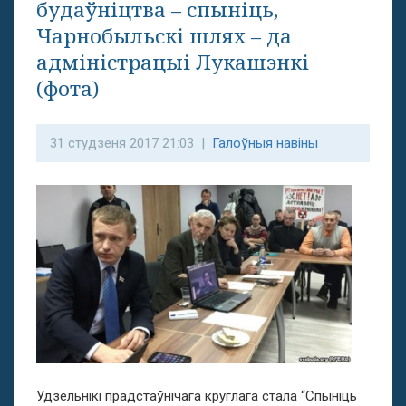
будаўніцтва – спыніць,
Чарнобыльскі шлях – да
адміністрацыі Лукашэнкі
(фота)
31 студзеня 2017 21:03 |
Галоўныя навіны
Удзельнікі прадстаўнічага круглага стала “Спыніць