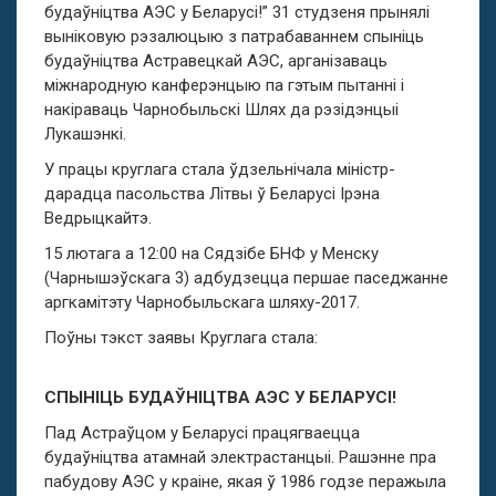
будаўніцтва АЭС у Беларусі!” 31 студзеня прынялі
выніковую рэзалюцыю з патрабаваннем спыніць
будаўніцтва Астравецкай АЭС, арганізаваць
міжнародную канферэнцыю па гэтым пытанні і
накіраваць Чарнобыльскі Шлях да рэзідэнцыі
Лукашэнкі.
У працы круглага стала ўдзельнічала міністр-
дарадца пасольства Літвы ў Беларусі Ірэна
Ведрыцкайтэ.
15 лютага а 12:00 на Сядзібе БНФ у Менску
(Чарнышэўскага 3) адбудзецца першае паседжанне
аргкамітэту Чарнобыльскага шляху-2017.
Поўны тэкст заявы Круглага стала:
СПЫНІЦЬ БУДАЎНІЦТВА АЭС У БЕЛАРУСІ!
Пад Астраўцом у Беларусі працягваецца
будаўніцтва атамнай электрастанцыі. Рашэнне пра
пабудову АЭС у краіне, якая ў 1986 годзе перажыла