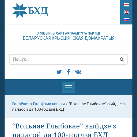
АФІЦЫЙНЫ САЙТ АРГКАМІТЭТА ПАРТЫІ
БЕЛАРУСКАЯ ХРЫСЦІЯНСКАЯ ДЭМАКРАТЫЯ
Паказаць
меню
Галоўная
»
Галоўныя навіны
»
"Вольнае Глыбокае" выйдзе з
паласой да 100-годдзя БХД
“Вольнае Глыбокае” выйдзе з
паласой да 100-годдзя БХД