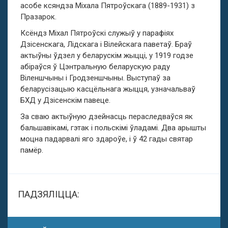
асобе ксяндза Міхала Пятроўскага (1889-1931) з
Празарок.
Ксёндз Міхал Пятроўскі служыў у парафіях
Дзісенскага, Лідскага і Вілейскага паветаў. Браў
актыўны ўдзел у беларускім жыцці, у 1919 годзе
абіраўся ў Цэнтральную беларускую раду
Віленшчыны і Гродзеншчыны. Выступаў за
беларусізацыю касцёльнага жыцця, узначальваў
БХД у Дзісенскім павеце.
За сваю актыўную дзейнасць пераследваўся як
бальшавікамі, гэтак і польскімі ўладамі. Два арышты
моцна падарвалі яго здароўе, і ў 42 гады святар
памёр.
ПАДЗЯЛІЦЦА: