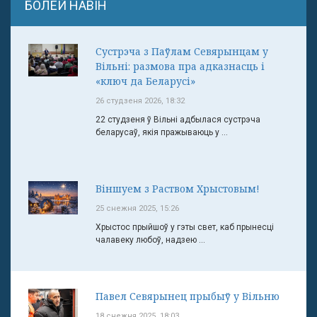
БОЛЕЙ НАВІН
Сустрэча з Паўлам Севярынцам у
Вільні: размова пра адказнасць і
«ключ да Беларусі»
26 студзеня 2026, 18:32
22 студзеня ў Вільні адбылася сустрэча
беларусаў, якія пражываюць у ...
Віншуем з Раством Хрыстовым!
25 снежня 2025, 15:26
Хрыстос прыйшоў у гэты свет, каб прынесці
чалавеку любоў, надзею ...
Павел Севярынец прыбыў у Вільню
18 снежня 2025, 18:03