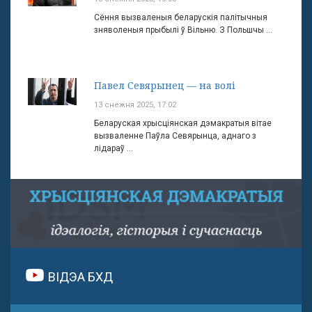
Сёння вызваленыя беларускія палітычныя
зняволеныя прыбылі ў Вільню. З Польшчы ...
Павел Севярынец — на волі
13 снежня 2025, 17:02
Беларуская хрысціянская дэмакратыя вітае
вызваленне Паўла Севярынца, аднаго з
лідараў ...
ВІДЭА БХД