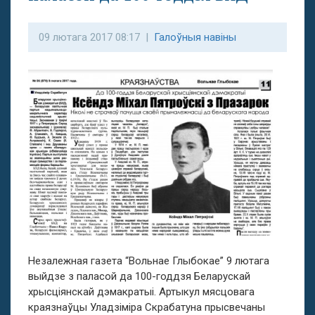
09 лютага 2017 08:17 |
Галоўныя навіны
Незалежная газета “Вольнае Глыбокае” 9 лютага
выйдзе з паласой да 100-годдзя Беларускай
хрысціянскай дэмакратыі. Артыкул мясцовага
краязнаўцы Уладзіміра Скрабатуна прысвечаны