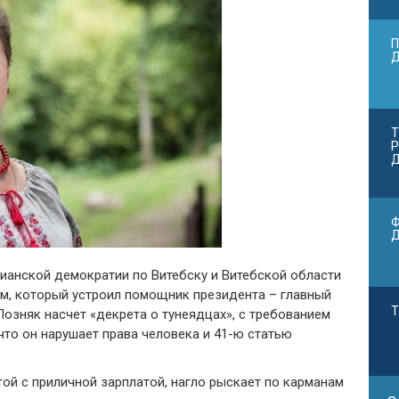
П
Т
Р
Д
Ф
ианской демократии по Витебску и Витебской области
ем, который устроил помощник президента – главный
Т
озняк насчет «декрета о тунеядцах», с требованием
что он нарушает права человека и 41-ю статью
ой с приличной зарплатой, нагло рыскает по карманам