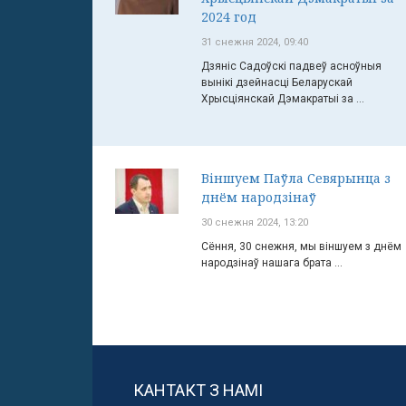
2024 год
31 снежня 2024, 09:40
Дзяніс Садоўскі падвеў асноўныя
вынікі дзейнасці Беларускай
Хрысціянскай Дэмакратыі за ...
Віншуем Паўла Севярынца з
днём народзінаў
30 снежня 2024, 13:20
Сёння, 30 снежня, мы віншуем з днём
народзінаў нашага брата ...
КАНТАКТ З НАМІ