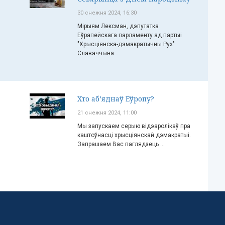
30 снежня 2024, 16:30
Мірыям Лексман, дэпутатка
Еўрапейскага парламенту ад партыі
"Хрысціянска-дэмакратычны Рух"
Славаччына ...
Хто аб’яднаў Еўропу?
21 снежня 2024, 11:00
Мы запускаем серыю відэаролікаў пра
каштоўнасці хрысціянскай дэмакратыі.
Запрашаем Вас паглядзець ...