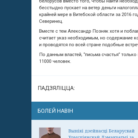
белорусов вместо того, чтобы найти необход
бесстыдно пускает на ветер деньги налогопл
крайней мере в Витебской области за 2016 го
Северинец.
Вместе с тем Александр Позняк хотя и побла
считает указ необходимым, но содержание ко
и проводятся по всей стране подобные встре
По данным властей, “письма счастья” только
11000 человек.
ПАДЗЯЛІЦЦА:
БОЛЕЙ НАВІН
Вынікі дзейнасці Беларускай
Хрысціянскай Дэмакратыі за