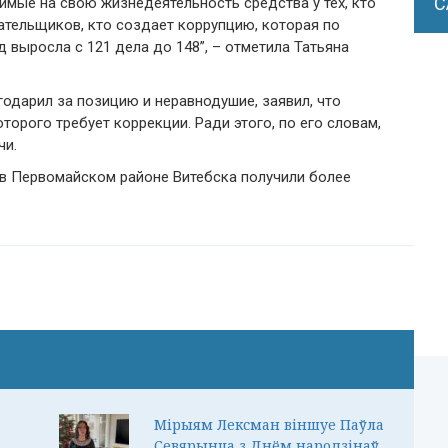
С
имые на свою жизнедеятельность средства у тех, кто
ательщиков, кто создает коррупцию, которая по
д выросла с 121 дела до 148”, – отметила Татьяна
годарил за позицию и неравнодушие, заявил, что
торого требует коррекции. Ради этого, по его словам,
чи.
 в Первомайском районе Витебска получили более
Мірыям Лексман віншуе Паўла
Севярынца з Днём народзінаў