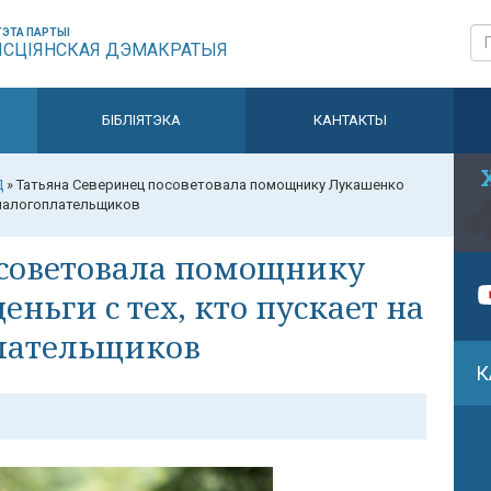
ЭТА ПАРТЫІ
ЫСЦІЯНСКАЯ ДЭМАКРАТЫЯ
БІБЛІЯТЭКА
КАНТАКТЫ
Д
»
Татьяна Северинец посоветовала помощнику Лукашенко
и налогоплательщиков
осоветовала помощнику
ньги с тех, кто пускает на
плательщиков
К