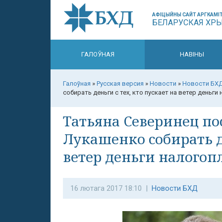
АФІЦЫЙНЫ САЙТ АРГКАМІТ
БЕЛАРУСКАЯ ХР
ГАЛОЎНАЯ
НАВІНЫ
Галоўная
»
Русская версия
»
Новости
»
Новости БХ
собирать деньги с тех, кто пускает на ветер деньг
Татьяна Северинец п
Лукашенко собирать де
ветер деньги налого
16 лютага 2017 18:10 |
Новости БХД