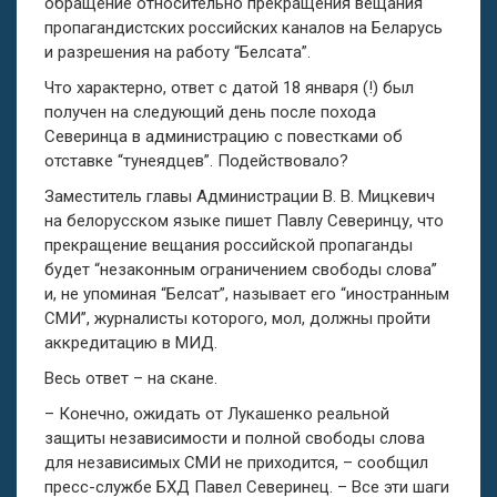
обращение относительно прекращения вещания
пропагандистских российских каналов на Беларусь
и разрешения на работу “Белсата”.
Что характерно, ответ с датой 18 января (!) был
получен на следующий день после похода
Северинца в администрацию с повестками об
отставке “тунеядцев”. Подействовало?
Заместитель главы Администрации В. В. Мицкевич
на белорусском языке пишет Павлу Северинцу, что
прекращение вещания российской пропаганды
будет “незаконным ограничением свободы слова”
и, не упоминая “Белсат”, называет его “иностранным
СМИ”, журналисты которого, мол, должны пройти
аккредитацию в МИД.
Весь ответ – на скане.
– Конечно, ожидать от Лукашенко реальной
защиты независимости и полной свободы слова
для независимых СМИ не приходится, – сообщил
пресс-службе БХД Павел Северинец. – Все эти шаги