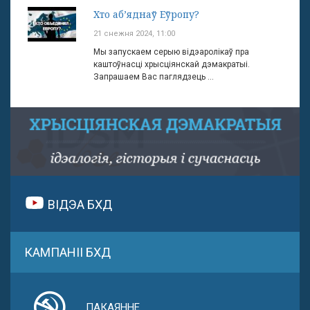
Хто аб’яднаў Еўропу?
21 снежня 2024, 11:00
Мы запускаем серыю відэаролікаў пра
каштоўнасці хрысціянскай дэмакратыі.
Запрашаем Вас паглядзець ...
ВІДЭА БХД
КАМПАНІІ БХД
ПАКАЯННЕ