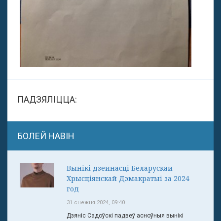
ПАДЗЯЛІЦЦА:
БОЛЕЙ НАВІН
Вынікі дзейнасці Беларускай
Хрысціянскай Дэмакратыі за 2024
год
31 снежня 2024, 09:40
Дзяніс Садоўскі падвеў асноўныя вынікі