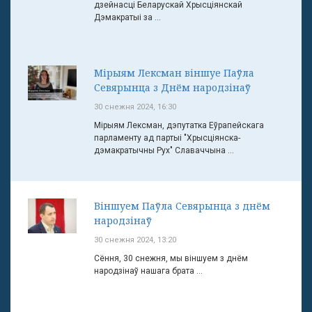
дзейнасці Беларускай Хрысціянскай
Дэмакратыі за ...
Мірыям Лексман віншуе Паўла
Севярынца з Днём народзінаў
30 снежня 2024, 16:30
Мірыям Лексман, дэпутатка Еўрапейскага
парламенту ад партыі "Хрысціянска-
дэмакратычны Рух" Славаччына ...
Віншуем Паўла Севярынца з днём
народзінаў
30 снежня 2024, 13:20
Сёння, 30 снежня, мы віншуем з днём
народзінаў нашага брата ...