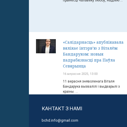
прынесці чалавеку любоў, надзею ...
«Салідарнасць» апублікавала
вялікае інтэрв’ю з Віталём
Бандаруком: новыя
падрабязнасці пра Паўла
Севярынца
16 верасня 2025, 13:00
11 верасня зняволенага Віталя
Бандарука вызвалілі і выдварылі з
краіны. ...
КАНТАКТ З НАМІ
bchd.info@gmail.com