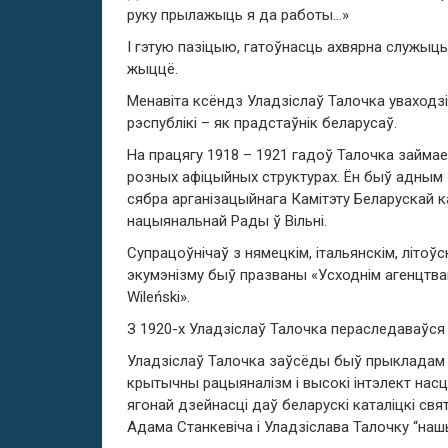
руку прылажыць я да работы…»
І гэтую пазіцыю, гатоўнасць ахвярна служыц
жыццё.
Менавіта ксёндз Уладзіслаў Талочка уваходз
рэспублікі – як прадстаўнік беларусаў.
На працягу 1918 – 1921 гадоў Талочка займа
розных афіцыйных структурах. Ён быў адным з
сябра арганізацыйнага Камітэту Беларускай к
нацыянальнай Рады ў Вільні.
Супрацоўнічаў з нямецкім, італьянскім, літоўс
экумэнізму быў празваны «Усходнім агенцтвам
Wileński».
З 1920-х Уладзіслаў Талочка пераследаваўся п
Уладзіслаў Талочка заўсёды быў прыкладам 
крытычны рацыяналізм і высокі інтэлект нас
ягонай дзейнасці даў беларускі каталіцкі свят
Адама Станкевіча і Уладзіслава Талочку “наш