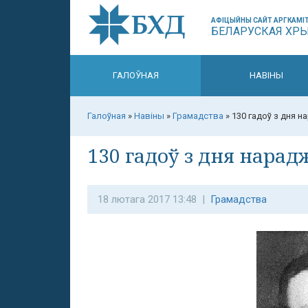
АФІЦЫЙНЫ САЙТ АРГКАМІТ
БЕЛАРУСКАЯ ХР
ГАЛОЎНАЯ
НАВІНЫ
Галоўная
»
Навіны
»
Грамадства
»
130 гадоў з дня 
130 гадоў з дня нарад
18 лютага 2017 13:48 |
Грамадства