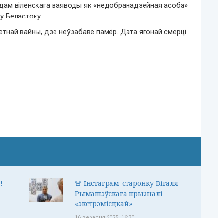
адам віленскага ваяводы як «недобранадзейная асоба»
у Беластоку.
етнай вайны, дзе неўзабаве памёр. Дата ягонай смерці
!
🚨 Інстаграм-старонку Віталя
Рымашэўскага прызналі
«экстрэмісцкай»
16 верасня 2025, 16:30