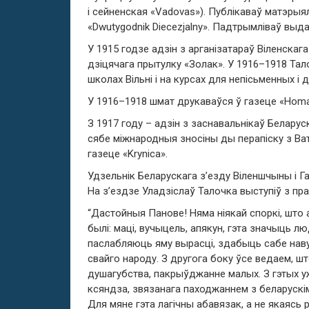
і сейненская «Vadovas»). Публікаваў матэрыял
«Dwutygodnik Diecezjalny». Падтрымліваў выда
У 1915 годзе адзін з арганізатараў Віленскаг
дзіцячага прытулку «Золак». У 1916–1918 Тал
школах Вільні і на курсах для непісьменных і 
У 1916–1918 шмат друкаваўся ў газеце «Homa
З 1917 году – адзін з заснавальнікаў Белару
сябе міжнародныя зносіны ды перапіску з Ва
газеце «Krynica».
Удзельнік Беларускага з’езду Віленшчыны і Г
На з’ездзе Уладзіслаў Талочка выступіў з п
“Дастойныя Панове! Няма ніякай споркі, што 
былі: маці, вучыцель, апякун, гэта значыць л
паслабляюць яму вырасці, здабыць сабе наву
свайго народу. З другога боку ўсе ведаем, шт
душагубства, пакрыўджанне малых. З гэтых ужо
ксяндза, звязанага паходжаннем з беларускі
Для мяне гэта лагічны абавязак, а не якаясь р