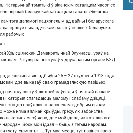
С
ы гістарычнай тэматыкі ў віленскім каталіцкім часопісе
нне першай беларускай каталіцкай газэты «Biełarus».
а камітэта дапамогі пацярпелым ад вайны і беларускага
очка працуе выкладчыкам рэлігіі ў першых беларускіх
для рабочых.
n».
скай Хрысціянскай Дэмакратычнай Злучнасці, узяў на
тыканам. Рэгулярна выступаў у друкаваным органе БХД
арадзеншчыны, які адбыўся 25 – 27 студзеня 1918 года.
рамовай, дзе выказаў сваю грамадзянскую пазіцыю.
ад пачатку свету ў людзей заўсёды ў вялікай пашане
юдзі, каторыя спагадаюць малому і слабаму дзіцяці,
кі і стацца праўдзівым чалавекам і добрым сынам
о можа няма вялікай крыўды, грэху, як забойства,
 некалькіх слоў ясна, дзе мой ідэал, як каталіцкага
м народам. Вось мой ідэал – быць з гэтым народам.
эч густу, сымпатыі. …. Тут маё месца, тут павінен сваю