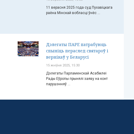
11 верасня 2025 года суд Пухавіцкага
раёна Мінскай вобласці ўнёс ...
Дэлегаты ПАРЕ патрабуюць
спыніць пераслед святароў і
вернікаў у Беларусі
15 жніўня 2025, 15:30
Дэлегаты Парламенскай Асабмлеі
Рады Еўропы прынялі заяву на конт
парушэнняў ...