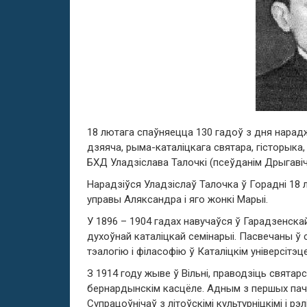
18 лютага спаўняецца 130 гадоў з дня нарадж
дзяяча, рыма-каталіцкага святара, гісторыка,
БХД Уладзіслава Талочкі (псеўданім Дрыгавіч
Нарадзіўся Уладзіслаў Талочка ў Горадні 18 
управы Аляксандра і яго жонкі Марыі.
У 1896 – 1904 гадах навучаўся ў Гарадзенскай 
духоўнай каталіцкай семінарыі. Пасвечаны ў 
тэалогію і філасофію ў Каталіцкім універсітэц
З 1914 году жыве ў Вільні, праводзіць свята
бернардынскім касцёле. Адным з першых пач
Супрацоўнічаў з літоўскімі культурніцкімі і рэ