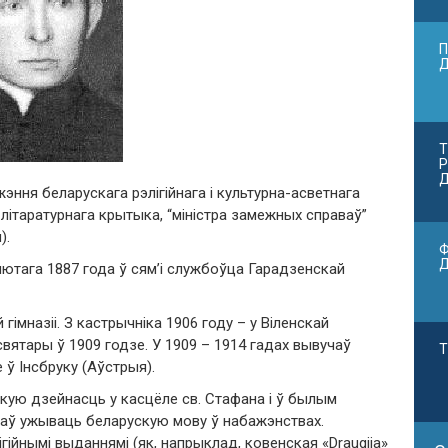
П
Т
Р
Д
эння беларускага рэлігійнага і культурна-асветнага
 літаратурнага крытыка, “міністра замежных справаў”
).
Ф
лютага 1887 года ў сям’і службоўца Гарадзенскай
гімназіі. З кастрычніка 1906 году – у Віленскай
святары ў 1909 годзе. У 1909 – 1914 гадах вывучаў
Т
е ў Інсбруку (Аўстрыя).
рскую дзейнасць у касцёле св. Стафана і ў былым
аў ужываць беларускую мову ў набажэнствах.
лігійнымі выданнямі (як, напрыклад, ковенская «Draugija»