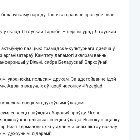
ь беларускаму народу Талочка пранясе праз усё сваё
іў у склад Літоўскай Тарыбы – першы ўрад Літоўскай
е актыўную пазіцыю грамадска-культурнага дзеяча ў
 арганізатараў Камітэту дапамогі ахвярам вайны,
анферэнцыі ў Вільні, сябра Беларускай Вярхоўнай
кім, украінскім, польскім друкам. За адстойванне ідэй
». Адзін з вядучых аўтараў часопісу «Przegląd
ольскімі свецкімі і духоўнымі ўладамі.
сумленнасці і заўжды абараняў праўду. Ягоны
цярожваў касцёльныя і свецкія ўлады. Высокую ацэнку
ар Язэп Германовіч, які ў адным з сваіх лістоў назваў
ымі духоўнымі лідарамі”.