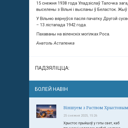
15 снежня 1938 года Уладзіслаў Талочка заг
выселены з Вільні і высланы ў Беласток. Жыў 
У Вільню вярнуўся пасля пачатку Другой сусв
– 13 лістапада 1942 года.
Пахаваны на віленскіх могілках Роса.
Анатоль Астапенка
ПАДЗЯЛІЦЦА:
БОЛЕЙ НАВІН
Віншуем з Раством Хрыстовым
25 снежня 2025, 15:26
Хрыстос прыйшоў у гэты свет, каб