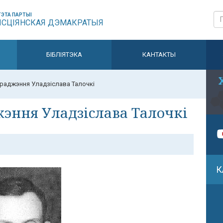
ЭТА ПАРТЫІ
ЫСЦІЯНСКАЯ ДЭМАКРАТЫЯ
БІБЛІЯТЭКА
КАНТАКТЫ
нараджэння Уладзіслава Талочкі
жэння Уладзіслава Талочкі
К