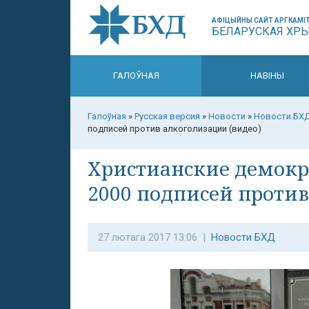
АФІЦЫЙНЫ САЙТ АРГКАМІТ
БЕЛАРУСКАЯ ХР
ГАЛОЎНАЯ
НАВІНЫ
Галоўная
»
Русская версия
»
Новости
»
Новости БХ
подписей против алкоголизации (видео)
Христианские демокр
2000 подписей против
27 лютага 2017 13:06 |
Новости БХД