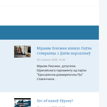
Мірыям Лексман віншуе Паўла
Севярынца з Днём народзінаў
30 снежня 2024, 16:30
Мірыям Лексман, дэпутатка
Еўрапейскага парламенту ад партыі
"Хрысціянска-дэмакратычны Рух"
Славаччына ...
Хто аб’яднаў Еўропу?