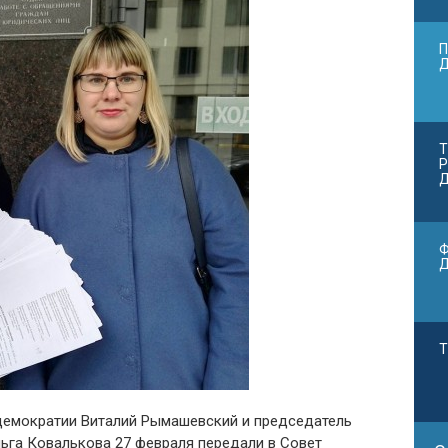
П
Т
Р
Д
Ф
Т
демократии Виталий Рымашевский и председатель
ьга Ковалькова 27 февраля передали в Совет