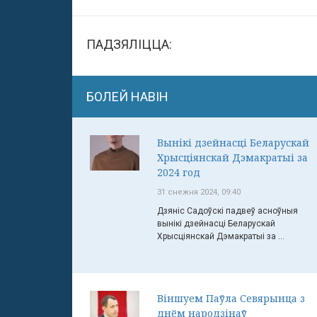
ПАДЗЯЛІЦЦА:
БОЛЕЙ НАВІН
Вынікі дзейнасці Беларускай
Хрысціянскай Дэмакратыі за
2024 год
31 снежня 2024, 09:40
Дзяніс Садоўскі падвеў асноўныя
вынікі дзейнасці Беларускай
Хрысціянскай Дэмакратыі за ...
Віншуем Паўла Севярынца з
днём народзінаў