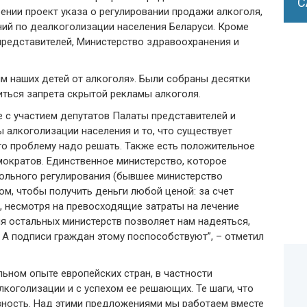
С
рении проект указа о регулировании продажи алкоголя,
ий по деалкоголизации населения Беларуси. Кроме
представителей, Министерство здравоохранения и
м наших детей от алкоголя». Были собраны десятки
иться запрета скрытой рекламы алкоголя.
е с участием депутатов Палаты представителей и
 алкоголизации населения и то, что существует
то проблему надо решать. Также есть положительное
ократов. Единственное министерство, которое
польного регулирования (бывшее министерство
ом, чтобы получить деньги любой ценой: за счет
, несмотря на превосходящие затраты на лечение
ия остальных министерств позволяет нам надеяться,
 А подписи граждан этому поспособствуют”, – отметил
ьном опыте европейских стран, в частности
коголизации и с успехом ее решающих. Те шаги, что
вность. Над этими предложениями мы работаем вместе