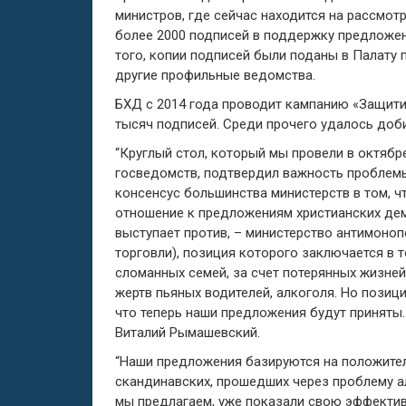
министров, где сейчас находится на рассмот
более 2000 подписей в поддержку предложен
того, копии подписей были поданы в Палату 
другие профильные ведомства.
БХД с 2014 года проводит кампанию «Защити
тысяч подписей. Среди прочего удалось доб
“Круглый стол, который мы провели в октябр
госведомств, подтвердил важность проблемы
консенсус большинства министерств в том, ч
отношение к предложениям христианских дем
выступает против, – министерство антимоно
торговли), позиция которого заключается в т
сломанных семей, за счет потерянных жизней
жертв пьяных водителей, алкоголя. Но позиц
что теперь наши предложения будут приняты.
Виталий Рымашевский.
“Наши предложения базируются на положител
скандинавских, прошедших через проблему ал
мы предлагаем, уже показали свою эффекти