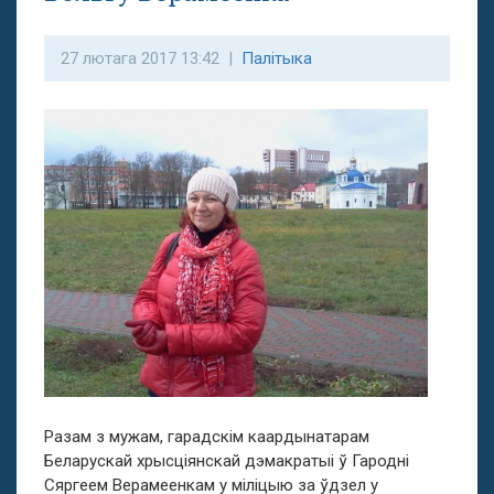
27 лютага 2017 13:42 |
Палітыка
Разам з мужам, гарадскім каардынатарам
Беларускай хрысціянскай дэмакратыі ў Гародні
Сяргеем Верамеенкам у міліцыю за ўдзел у