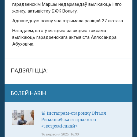
гарадзенскім Маршы недармаедаў вылікаюць і яго
жонку, актывістку БХЖ Вольгу.
Адпаведную позву яна атрымала раніцай 27 лютага.
Нагадаем, што ў міліцыю за акцыю таксама
вылікаюць гарадзенскага актывіста Аляксандра
Абуховіча.
ПАДЗЯЛІЦЦА:
БОЛЕЙ НАВІН
🚨 Інстаграм-старонку Віталя
Рымашэўскага прызналі
«экстрэмісцкай»
16 верасня 2025, 16:30