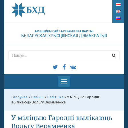
АФІЦЫЙНЫ САЙТ АРГКАМІТЭТА ПАРТЫІ
БЕЛАРУСКАЯ ХРЫСЦІЯНСКАЯ ДЭМАКРАТЫЯ
Паказаць
меню
Галоўная
»
Навіны
»
Палітыка
»
У міліцыю Гародні
вылікаюць Вольгу Верамеенка
У міліцыю Гародні вылікаюць
Вольгу Верамеенка