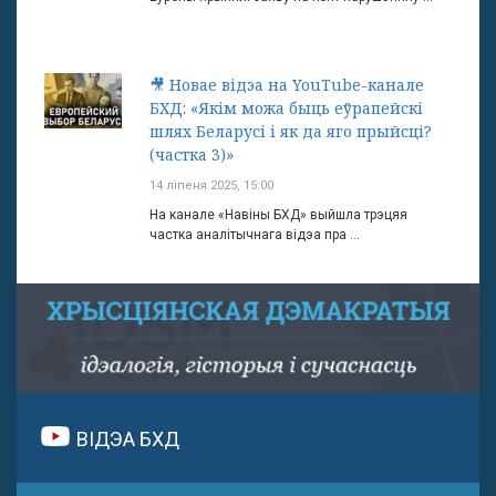
🎥 Новае відэа на YouTube-канале
БХД: «Якім можа быць еўрапейскі
шлях Беларусі і як да яго прыйсці?
(частка 3)»
14 ліпеня 2025, 15:00
На канале «Навіны БХД» выйшла трэцяя
частка аналітычнага відэа пра ...
ВІДЭА БХД