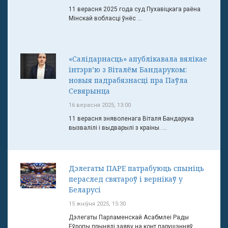
11 верасня 2025 года суд Пухавіцкага раёна
Мінскай вобласці ўнёс ...
«Салідарнасць» апублікавала вялікае
інтэрв’ю з Віталём Бандаруком:
новыя падрабязнасці пра Паўла
Севярынца
16 верасня 2025, 13:00
11 верасня зняволенага Віталя Бандарука
вызвалілі і выдварылі з краіны. ...
Дэлегаты ПАРЕ патрабуюць спыніць
пераслед святароў і вернікаў у
Беларусі
15 жніўня 2025, 15:30
Дэлегаты Парламенскай Асабмлеі Рады
Еўропы прынялі заяву на конт парушэнняў ...