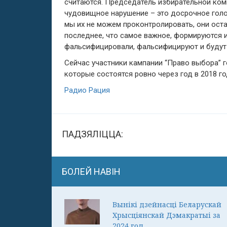
считаются. Председатель избирательной ком
чудовищное нарушение – это досрочное голо
мы их не можем проконтролировать, они ост
последнее, что самое важное, формируются 
фальсифицировали, фальсифицируют и буду
Сейчас участники кампании “Право выбора” 
которые состоятся ровно через год в 2018 го
Радио Рация
ПАДЗЯЛІЦЦА:
БОЛЕЙ НАВІН
Вынікі дзейнасці Беларускай
Хрысціянскай Дэмакратыі за
2024 год