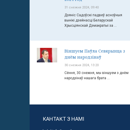
31 снежня 2024, 09:40
Дзяніс Садоўскі падвеў асноўныя
вынікі дзейнасці Беларускай
Хрысціянскай Дэмакратыі за ...
Віншуем Паўла Севярынца з
днём народзінаў
30 снежня 2024, 13:20
Сёння, 30 снежня, мы віншуем з днём
народзінаў нашага брата ...
КАНТАКТ З НАМІ