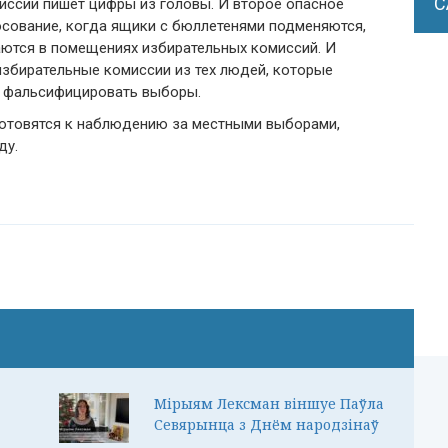
С
иссии пишет цифры из головы. И второе опасное
сование, когда ящики с бюллетенями подменяются,
аются в помещениях избирательных комиссий. И
избирательные комиссии из тех людей, которые
т фальсифицировать выборы.
готовятся к наблюдению за местными выборами,
ду.
Мірыям Лексман віншуе Паўла
Севярынца з Днём народзінаў