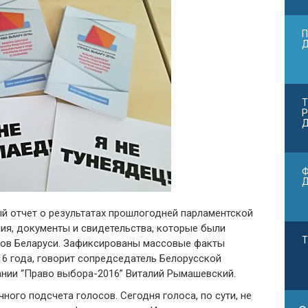
П
Т
Р
Д
Ф
й отчет о результатах прошлогодней парламентской
ия, документы и свидетельства, которые были
Т
ков Беларуси. Зафиксированы массовые факты
16 года, говорит сопредседатель Белорусской
нии “Право выбора-2016” Виталий Рымашевский.
чного подсчета голосов. Сегодня голоса, по сути, не