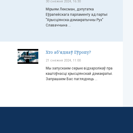
30 снежня 2024, 16:30
Мірыям Лексман, дэпутатка
Еўрапейскага парламенту ад партыі
"Хрысціянска-дэмакратычны Рух"
Славаччына ...
Хто аб’яднаў Еўропу?
21 снежня 2024, 11:00
Мы запускаем серыю відэаролікаў пра
каштоўнасці хрысціянскай дэмакратыі.
Запрашаем Вас паглядзець ...