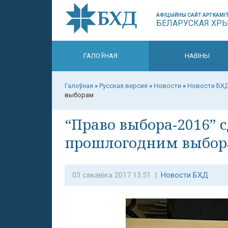
АФІЦЫЙНЫ САЙТ АРГКАМІТ
БЕЛАРУСКАЯ ХР
ГАЛОЎНАЯ
НАВІНЫ
Галоўная
»
Русская версия
»
Новости
»
Новости БХ
выборам
“Право выбора-2016” с
прошлогодним выбо
03 сакавіка 2017 13:51 |
Новости БХД