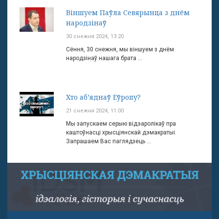
Віншуем Паўла Севярынца з днём
народзінаў
30 снежня 2024, 13:20
Сёння, 30 снежня, мы віншуем з днём
народзінаў нашага брата ...
Хто аб’яднаў Еўропу?
21 снежня 2024, 11:00
Мы запускаем серыю відэаролікаў пра
каштоўнасці хрысціянскай дэмакратыі.
Запрашаем Вас паглядзець ...