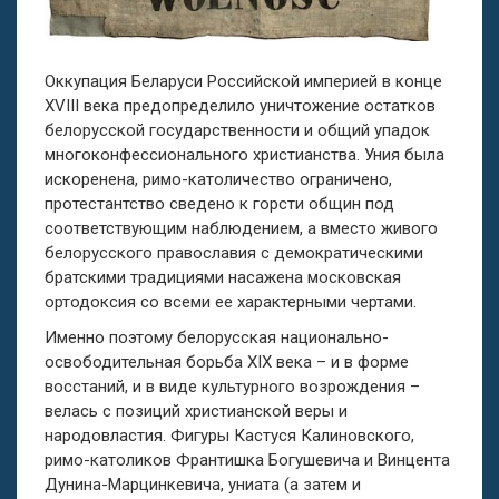
Оккупация Беларуси Российской империей в конце
ХVIII века предопределило уничтожение остатков
белорусской государственности и общий упадок
многоконфессионального христианства. Уния была
искоренена, римо-католичество ограничено,
протестантство сведено к горсти общин под
соответствующим наблюдением, а вместо живого
белорусского православия с демократическими
братскими традициями насажена московская
ортодоксия со всеми ее характерными чертами.
Именно поэтому белорусская национально-
освободительная борьба XIX века – и в форме
восстаний, и в виде культурного возрождения –
велась с позиций христианской веры и
народовластия. Фигуры Кастуся Калиновского,
римо-католиков Франтишка Богушевича и Винцента
Дунина-Марцинкевича, униата (а затем и