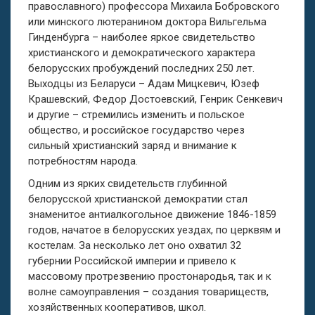
православного) профессора Михаила Бобровского
или минского лютеранином доктора Вильгельма
Гинденбургa – наиболее яркое свидетельство
христианского и демократического характера
белорусских пробуждений последних 250 лет.
Выходцы из Беларуси – Адам Мицкевич, Юзеф
Крашевский, Федор Достоевский, Генрик Сенкевич
и другие – стремились изменить и польское
общество, и российское государство через
сильный христианский заряд и внимание к
потребностям народа.
Одним из ярких свидетельств глубинной
белорусской христианской демократии стал
знаменитое антиалкогольное движение 1846-1859
годов, начатое в белорусских уездах, по церквям и
костелам. За несколько лет оно охватил 32
губернии Российской империи и привело к
массовому протрезвению простонародья, так и к
волне самоуправления – создания товариществ,
хозяйственных кооперативов, школ.