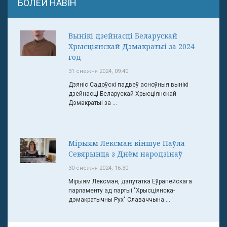
БОЛЕЙ НАВІН
Вынікі дзейнасці Беларускай
Хрысціянскай Дэмакратыі за 2024
год
31 снежня 2024, 09:40
Дзяніс Садоўскі падвеў асноўныя вынікі
дзейнасці Беларускай Хрысціянскай
Дэмакратыі за ...
Мірыям Лексман віншуе Паўла
Севярынца з Днём народзінаў
30 снежня 2024, 16:30
Мірыям Лексман, дэпутатка Еўрапейскага
парламенту ад партыі "Хрысціянска-
дэмакратычны Рух" Славаччына ...